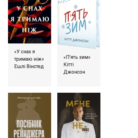
«У снах я
«П’ять зим»
тримаю ніж»
Кітті
Ешлі Вінстед
Джонсон