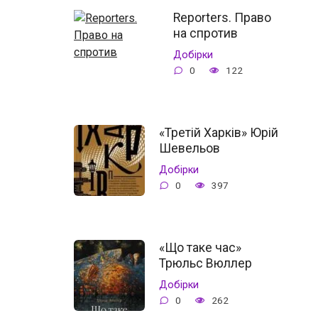
Reporters. Право
на спротив
Добірки
0
122
«Третій Харків» Юрій
Шевельов
Добірки
0
397
«Що таке час»
Трюльс Вюллер
Добірки
0
262