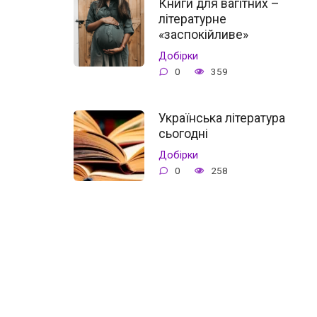
Книги для вагітних –
літературне
«заспокійливе»
Добірки
0
359
Українська література
сьогодні
Добірки
0
258