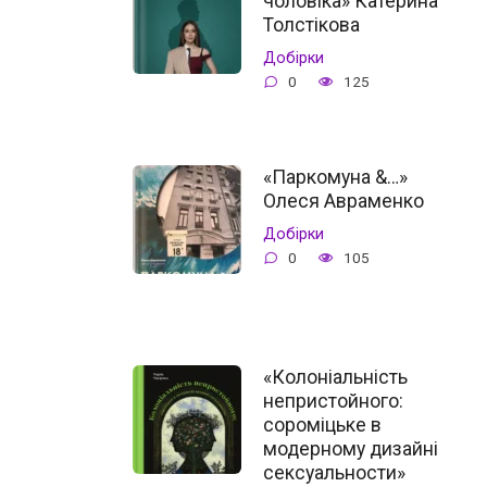
чоловіка» Катерина
Толстікова
Добірки
0
125
«Паркомуна &…»
Олеся Авраменко
Добірки
0
105
«Колоніальність
непристойного:
сороміцьке в
модерному дизайні
сексуальности»