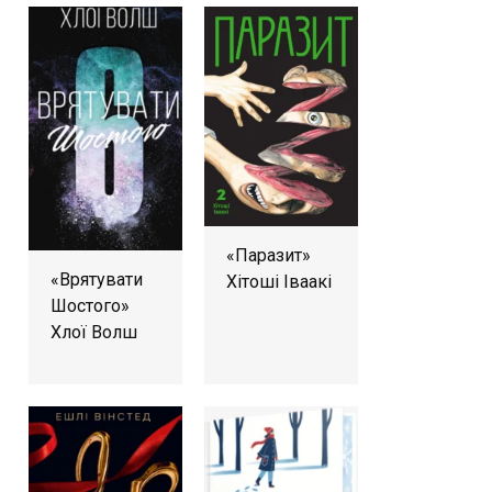
«Паразит»
«Врятувати
Хітоші Іваакі
Шостого»
Хлої Волш