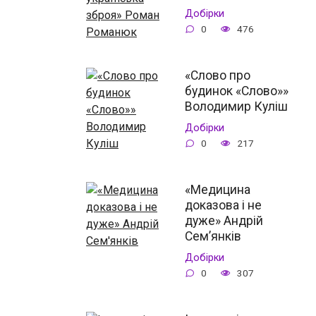
Добірки
0
476
«Слово про
будинок «Слово»»
Володимир Куліш
Добірки
0
217
«Медицина
доказова і не
дуже» Андрій
Сем’янків
Добірки
0
307