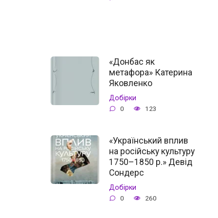
«Донбас як
метафора» Катерина
Яковленко
Добірки
0
123
«Український вплив
на російську культуру
1750–1850 р.» Девід
Сондерс
Добірки
0
260