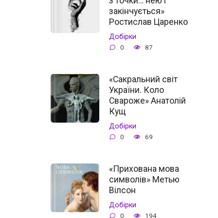
з точки… нею і
закінчується»
Ростислав Царенко
Добірки
0
87
«Сакральний світ
України. Коло
Свароже» Анатолій
Кущ
Добірки
0
69
«Прихована мова
символів» Метью
Вілсон
Добірки
0
194