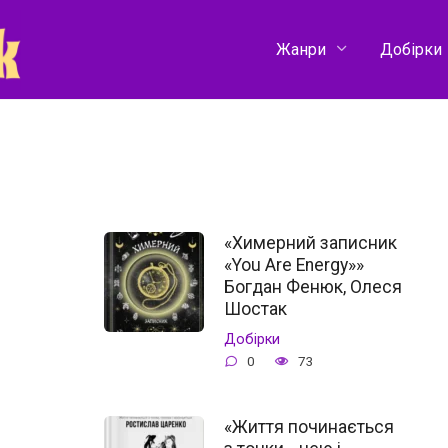
Жанри
Добірки
«Химерний записник
«You Are Energy»»
Богдан Фенюк, Олеся
Шостак
Добірки
0
73
«Життя починається