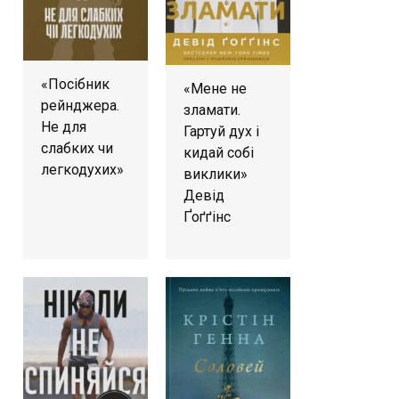
«Посібник
«Мене не
рейнджера.
зламати.
Не для
Гартуй дух і
слабких чи
кидай собі
легкодухих»
виклики»
Девід
Ґоґґінс