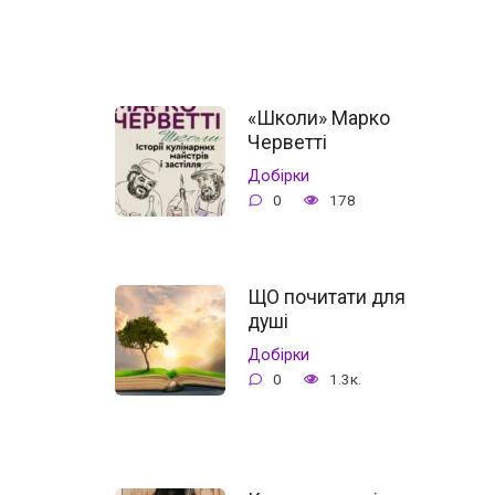
«Школи» Марко
Черветті
Добірки
0
178
ЩО почитати для
душі
Добірки
0
1.3к.