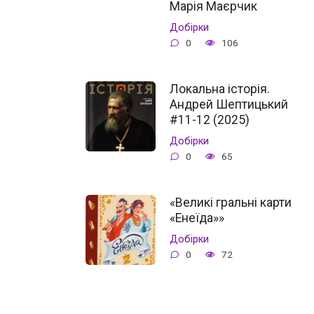
Марія Маєрчик
Добірки
0
106
Локальна історія.
Андрей Шептицький
#11-12 (2025)
Добірки
0
65
«Великі гральні карти
«Енеїда»»
Добірки
0
72