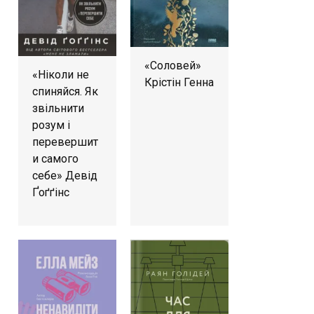
«Соловей»
«Ніколи не
Крістін Генна
спиняйся. Як
звільнити
розум і
перевершит
и самого
себе» Девід
Ґоґґінс