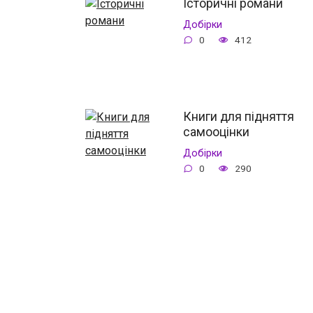
Історичні романи
Добірки
0
412
Книги для підняття
самооцінки
Добірки
0
290