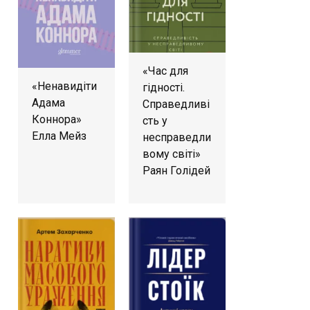
«Час для
«Ненавидіти
гідності.
Адама
Справедливі
Коннора»
сть у
Елла Мейз
несправедли
вому світі»
Раян Голідей