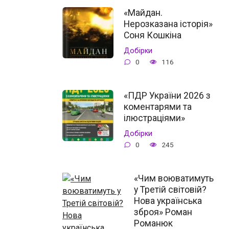
«Майдан.
Нерозказана історія»
Соня Кошкіна
Добірки
0
116
«ПДР України 2026 з
коментарями та
ілюстраціями»
Добірки
0
245
«Чим воюватимуть
у Третій світовій?
Нова українська
зброя» Роман
Романюк