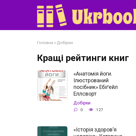
Перейти
до
змісту
Головна
»
Добірки
Кращі рейтинги книг
«Анатомія йоги.
Ілюстрований
посібник» Ебіґейл
Еллсворт
Добірки
0
127
«Історія здоров’я