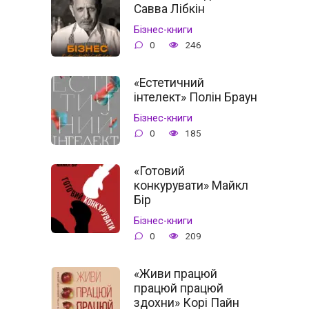
Савва Лібкін
Бізнес-книги
0
246
«Естетичний
інтелект» Полін Браун
Бізнес-книги
0
185
«Готовий
конкурувати» Майкл
Бір
Бізнес-книги
0
209
«Живи працюй
працюй працюй
здохни» Корі Пайн