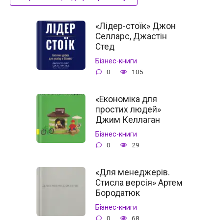
«Лідер-стоїк» Джон
Селларс, Джастін
Стед
Бізнес-книги
0
105
«Економіка для
простих людей»
Джим Келлаган
Бізнес-книги
0
29
«Для менеджерів.
Стисла версія» Артем
Бородатюк
Бізнес-книги
0
68