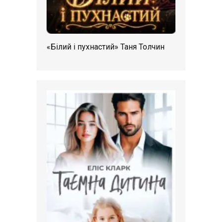
«Білий і пухнастий» Таня Толчин