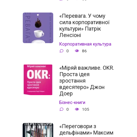
«Перевага. У чому
сила корпоративної
культури» Патрік
Ленсіоні
Корпоративная культура
0
86
«Міряй важливе. OKR.
Проста ідея
зростання
вдесятеро» Джон
Доер
Бізнес-книги
0
105
«Переговори з
дельфінами» Максим