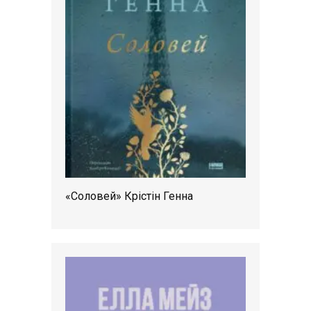
«Соловей» Крістін Генна