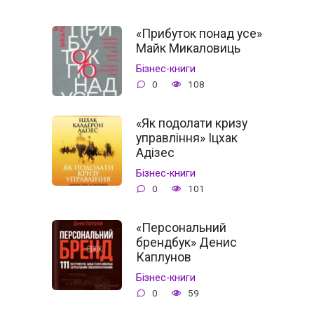
«Прибуток понад усе»
Майк Микаловиць
Бізнес-книги
0
108
«Як подолати кризу
управління» Іцхак
Адізес
Бізнес-книги
0
101
«Персональний
брендбук» Денис
Каплунов
Бізнес-книги
0
59