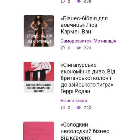
0
329
«Бізнес-біблія для
вовчиць» Ліса
Кармен Ван
Саморозвиток. Мотивація
0
220
«Сінгапурське
економічне диво. Від
британської колонії
до азійського тигра»
Ґеррі Родан
Бізнес-книги
0
220
«Солодкий
несолодкий бізнес.
Від кавових