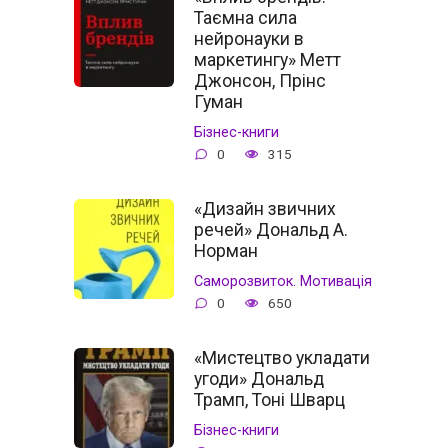
Таємна сила
нейронауки в
маркетингу» Метт
Джонсон, Прінс
Гуман
Бізнес-книги
0
315
«Дизайн звичних
речей» Дональд А.
Норман
Саморозвиток. Мотивація
0
650
«Мистецтво укладати
угоди» Дональд
Трамп, Тоні Шварц
Бізнес-книги