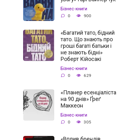
Бізнес-книги
0
900
«Багатий тато, бідний
тато. Що знають про
гроші багаті батьки і
не знають бідні»
Роберт Кійосакі
Бізнес-книги
0
629
«Планер есенціаліста
на 90 днів» Ґреґ
Маккеон
Бізнес-книги
0
305
«Вплив брендів.