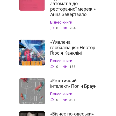
автоматів до
ресторанної мережі»
Анна Завертайло
Бізнес-книги
0
284
«Уявлена
глобалізація» Нестор
Ґарсія Канкліні
Бізнес-книги
0
188
«Естетичний
інтелект» Полін Браун
Бізнес-книги
0
301
«Бізнес по-одеськи»