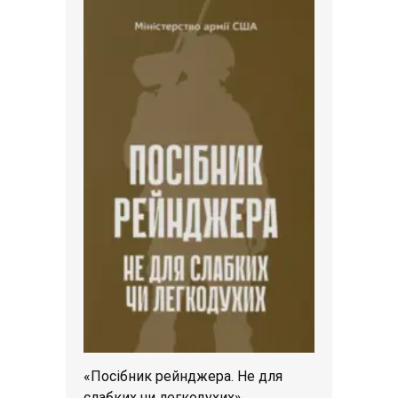
«Посібник рейнджера. Не для
слабких чи легкодухих»