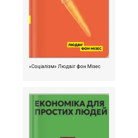
«Соціалізм» Людвіг фон Мізес