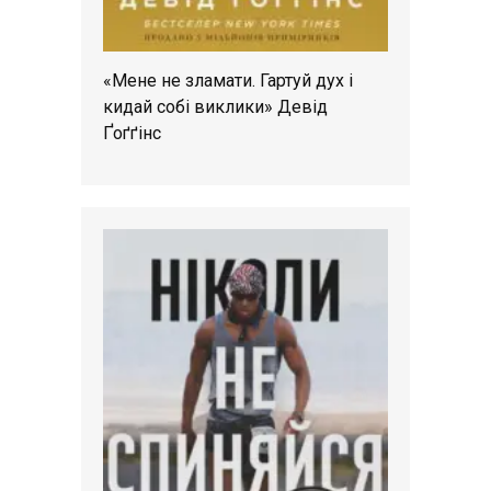
«Мене не зламати. Гартуй дух і
кидай собі виклики» Девід
Ґоґґінс