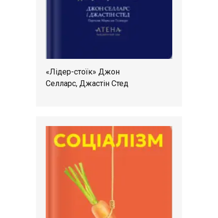
«Лідер-стоїк» Джон
Селларс, Джастін Стед