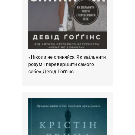
«Ніколи не спиняйся. Як звільнити
розум і перевершити самого
себе» Девід Ґоґґінс