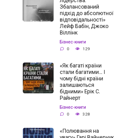
лідерства.
Збалансований
підхід до абсолютної
відповідальності»
Лейф Бабін, Джоко
Віллінк
Бізнес-книги
0
129
«Як багаті країни
стали багатими… І
чому бідні країни
залишаються
бідними» Ерік С.
Райнерт
Бізнес-книги
0
328
«Полювання на
увагу» Гарі Вайнерчук