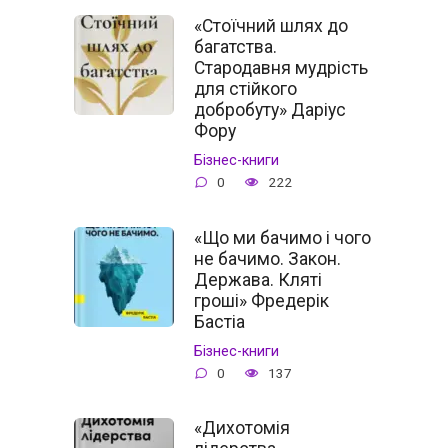
«Стоїчний шлях до
багатства.
Стародавня мудрість
для стійкого
добробуту» Даріус
Фору
Бізнес-книги
0
222
«Що ми бачимо і чого
не бачимо. Закон.
Держава. Кляті
гроші» Фредерік
Бастіа
Бізнес-книги
0
137
«Дихотомія