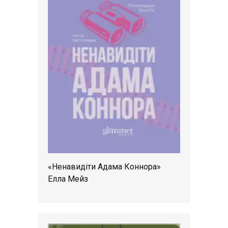
«Ненавидіти Адама Коннора»
Елла Мейз