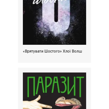
«Врятувати Шостого» Хлої Волш