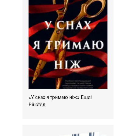
«У снах я тримаю ніж» Ешлі
Вінстед