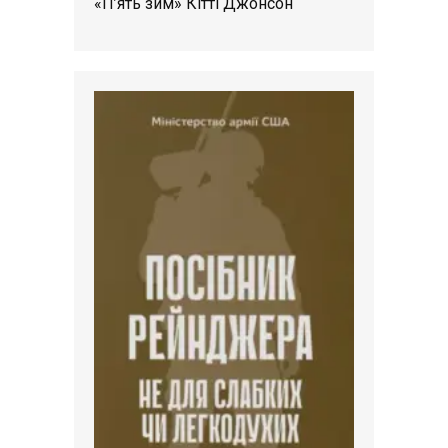
«П’ять зим» Кітті Джонсон