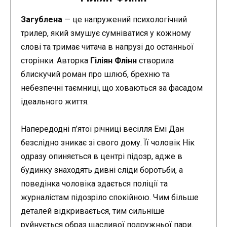
Загублена
— це напружений психологічний
трилер, який змушує сумніватися у кожному
слові та тримає читача в напрузі до останньої
сторінки. Авторка
Гіліян Флінн
створила
блискучий роман про шлюб, брехню та
небезпечні таємниці, що ховаються за фасадом
ідеального життя.
Напередодні п’ятої річниці весілля Емі Дан
безслідно зникає зі свого дому. Її чоловік Нік
одразу опиняється в центрі підозр, адже в
будинку знаходять дивні сліди боротьби, а
поведінка чоловіка здається поліції та
журналістам підозріло спокійною. Чим більше
деталей відкривається, тим сильніше
руйнується образ щасливої подружньої пари.