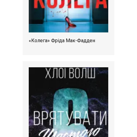
«Колега» Фріда Мак-Фадден