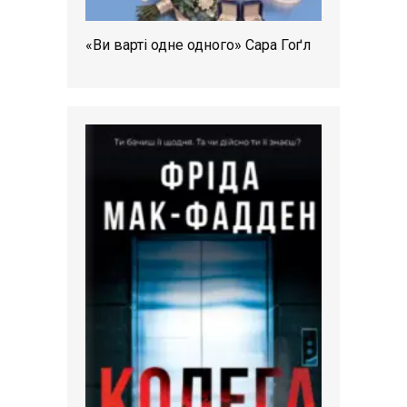
«Ви варті одне одного» Сара Гоґл