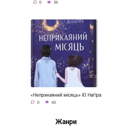
0
56
«Неприкаяний місяць» Ю Наґіра
0
60
Жанри