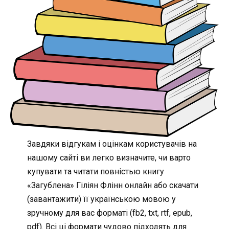
Завдяки відгукам і оцінкам користувачів на
нашому сайті ви легко визначите, чи варто
купувати та читати повністью книгу
«Загублена» Гіліян Флінн онлайн або скачати
(завантажити) її українською мовою у
зручному для вас форматі (fb2, txt, rtf, epub,
pdf). Всі ці формати чудово підходять для