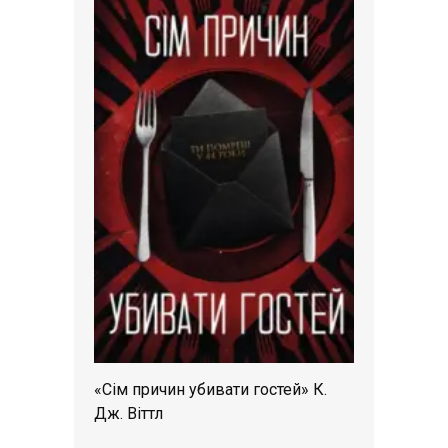
«Сім причин убивати гостей» К.
Дж. Віттл