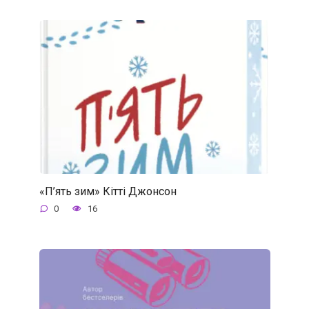
«П’ять зим» Кітті Джонсон
0
16