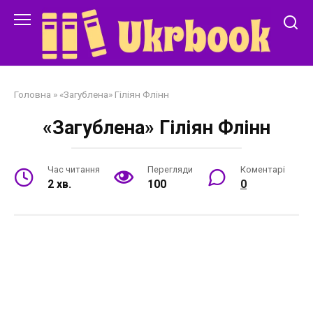
Перейти
до
змісту
Головна
»
«Загублена» Гіліян Флінн
«Загублена» Гіліян Флінн
Час читання
Перегляди
Коментарі
2 хв.
100
0