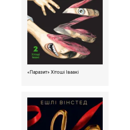
«Паразит» Хітоші Іваакі