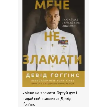
«Мене не зламати. Гартуй дух і
кидай собі виклики» Девід
Ґоґґінс