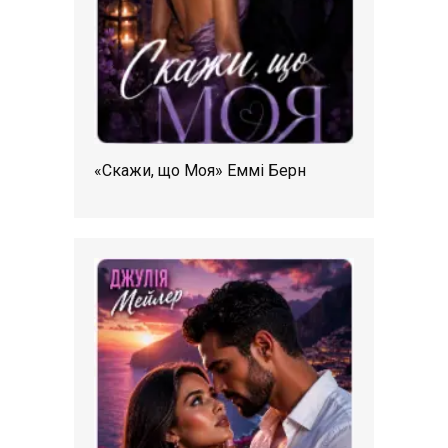
«Скажи, що Моя» Еммі Берн