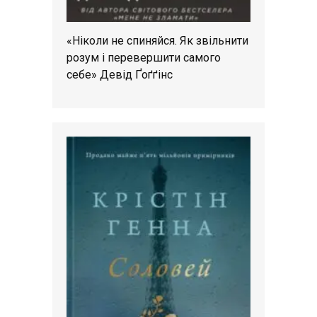
«Ніколи не спиняйся. Як звільнити
розум і перевершити самого
себе» Девід Ґоґґінс