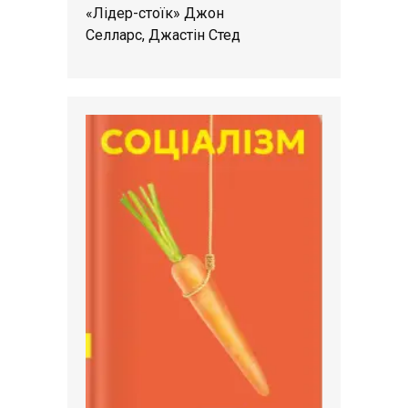
«Лідер-стоїк» Джон
Селларс, Джастін Стед