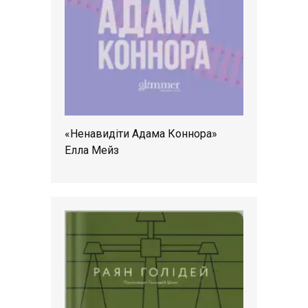
«Ненавидіти Адама Коннора»
Елла Мейз