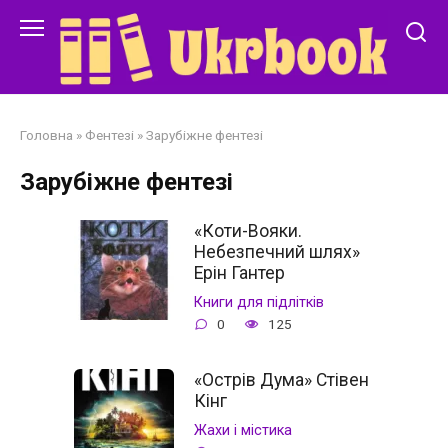
Перейти
до
змісту
Головна
»
Фентезі
»
Зарубіжне фентезі
Зарубіжне фентезі
«Коти-Вояки.
Небезпечний шлях»
Ерін Гантер
Книги для підлітків
0
125
«Острів Дума» Стівен
Кінг
Жахи і містика