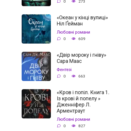
0
273
«Океан у кінці вулиці»
Ніл Ґейман
Любовні романи
0
609
«Двір мороку і гніву»
Сара Маас
Фентезі
0
663
«Кров і попіл. Книга 1.
Із крові й попелу »
Дженніфер Л.
Арментраут
Любовні романи
0
827