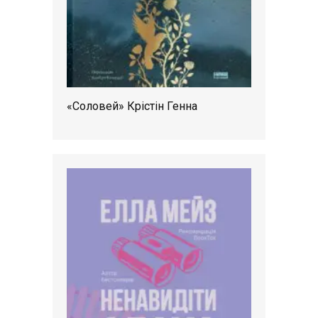
«Соловей» Крістін Генна