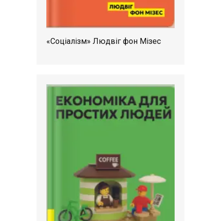
«Соціалізм» Людвіг фон Мізес