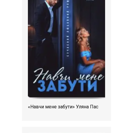
«Навчи мене забути» Уляна Пас