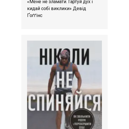
«Мене не зламати. Гартуй дух і
кидай собі виклики» Девід
Ґоґґінс