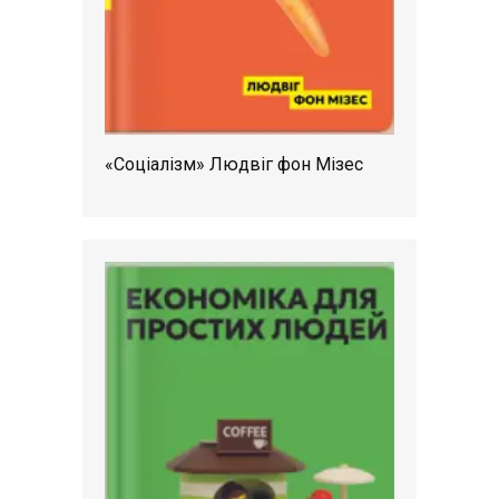
«Соціалізм» Людвіг фон Мізес