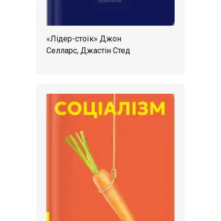
«Лідер-стоїк» Джон
Селларс, Джастін Стед