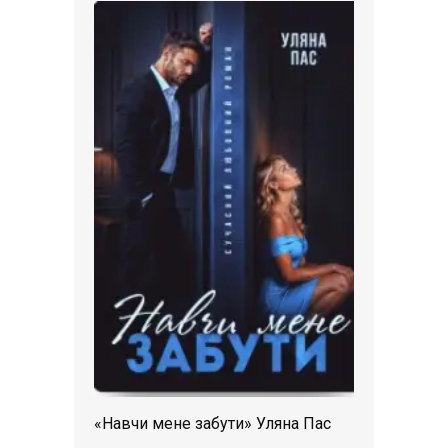
«Навчи мене забути» Уляна Пас