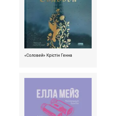
«Соловей» Крістін Генна