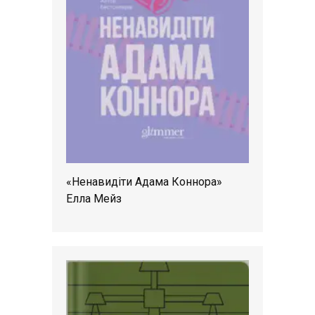
«Ненавидіти Адама Коннора»
Елла Мейз