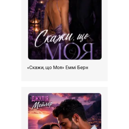
«Скажи, що Моя» Еммі Берн