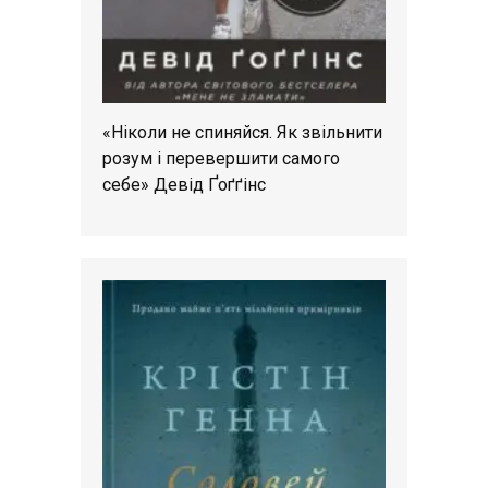
«Ніколи не спиняйся. Як звільнити
розум і перевершити самого
себе» Девід Ґоґґінс