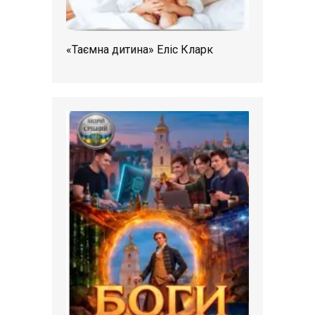
«Таємна дитина» Еліс Кларк