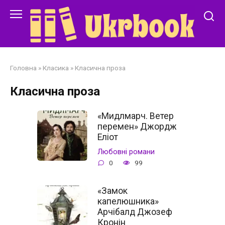
Перейти
до
змісту
Головна
»
Класика
»
Класична проза
Класична проза
«Мидлмарч. Ветер
перемен» Джордж
Еліот
Любовні романи
0
99
«Замок
капелюшника»
Арчібалд Джозеф
Кронін