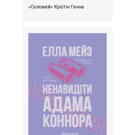
«Соловей» Крістін Генна