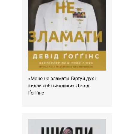
«Мене не зламати. Гартуй дух і
кидай собі виклики» Девід
Ґоґґінс