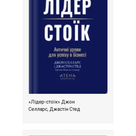
«Лідер-стоїк» Джон
Селларс, Джастін Стед