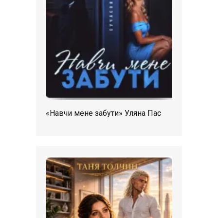
«Навчи мене забути» Уляна Пас