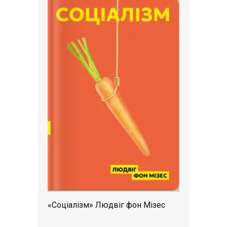
«Соціалізм» Людвіг фон Мізес