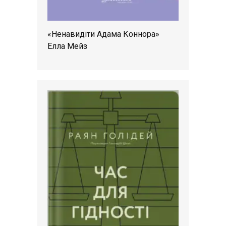
«Ненавидіти Адама Коннора»
Елла Мейз