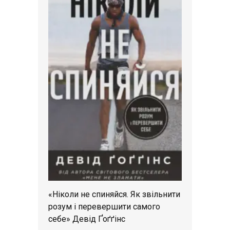
«Ніколи не спиняйся. Як звільнити
розум і перевершити самого
себе» Девід Ґоґґінс