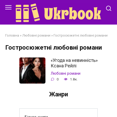
Перейти
до
змісту
Головна
»
Любовні романи
»
Гостросюжетні любовні романи
Гостросюжетні любовні романи
«Угода на невинність»
Ксана Рейлі
Любовні романи
0
1.8к.
Жанри