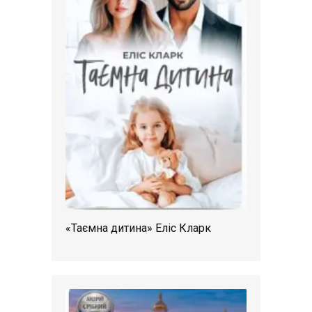
«Таємна дитина» Еліс Кларк