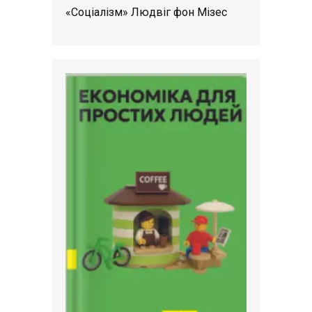
«Соціалізм» Людвіг фон Мізес