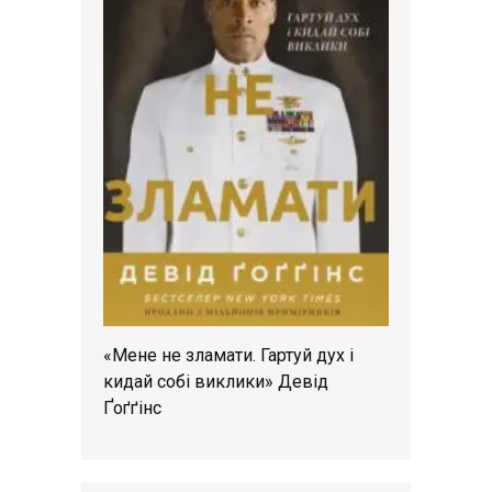
«Мене не зламати. Гартуй дух і
кидай собі виклики» Девід
Ґоґґінс