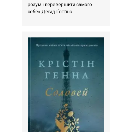
розум і перевершити самого
себе» Девід Ґоґґінс