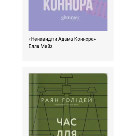
«Ненавидіти Адама Коннора»
Елла Мейз