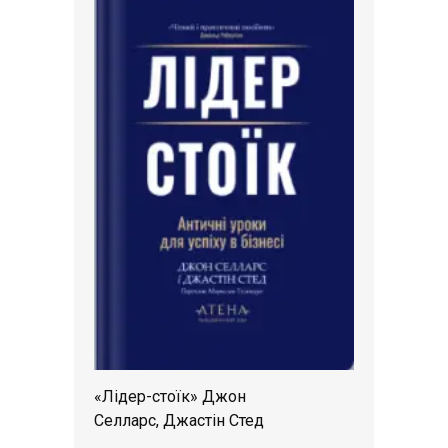
«Лідер-стоїк» Джон
Селларс, Джастін Стед