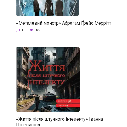
«Металевий монстр» Абрагам Ґрейс Меррітт
0
85
«Життя після штучного інтелекту» Іванна
Пшенишна