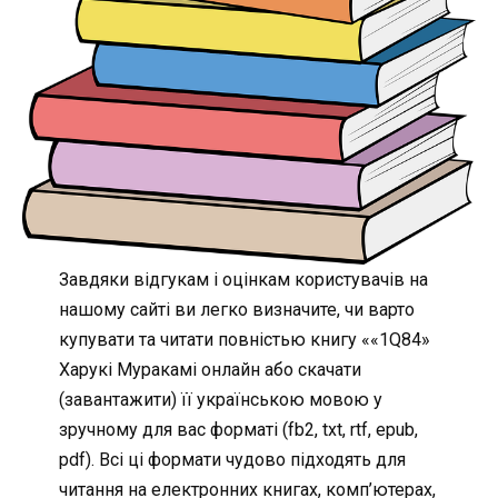
Завдяки відгукам і оцінкам користувачів на
нашому сайті ви легко визначите, чи варто
купувати та читати повністью книгу ««1Q84»
Харукі Муракамі онлайн або скачати
(завантажити) її українською мовою у
зручному для вас форматі (fb2, txt, rtf, epub,
pdf). Всі ці формати чудово підходять для
читання на електронних книгах, комп’ютерах,