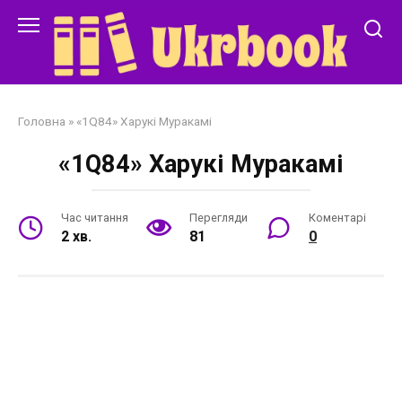
Перейти
до
змісту
Головна
»
«1Q84» Харукі Муракамі
«1Q84» Харукі Муракамі
Час читання
Перегляди
Коментарі
2 хв.
81
0