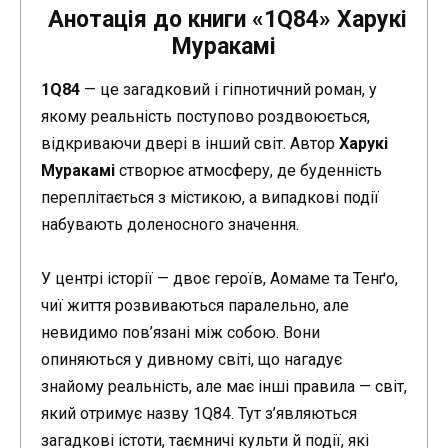
Анотація до книги «1Q84» Харукі
Муракамі
1Q84
— це загадковий і гіпнотичний роман, у
якому реальність поступово роздвоюється,
відкриваючи двері в інший світ. Автор
Харукі
Муракамі
створює атмосферу, де буденність
переплітається з містикою, а випадкові події
набувають доленосного значення.
У центрі історії — двоє героїв, Аомаме та Тенґо,
чиї життя розвиваються паралельно, але
невидимо пов’язані між собою. Вони
опиняються у дивному світі, що нагадує
знайому реальність, але має інші правила — світ,
який отримує назву 1Q84. Тут з’являються
загадкові істоти, таємничі культи й події, які