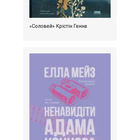
«Соловей» Крістін Генна