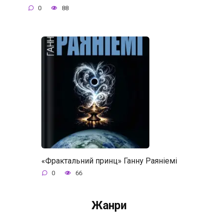
0
88
«Фрактальний принц» Ганну Раяніемі
0
66
Жанри