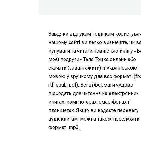
Завдяки відгукам і оцінкам користувач
нашому сайті ви легко визначите, чи в
купувати та читати повністью книгу «Б
моєї подруги» Тала Тоцка онлайн або
скачати (завантажити) її українською
мовою у зручному для вас форматі (fb2,
rtf, epub, pdf). Всі ці формати чудово
підходять для читання на електронних
книгах, комп’ютерах, смартфонах і
планшетах. Якщо ви надаєте перевагу
аудіокнигам, можна також прослухати ї
форматі mp3.