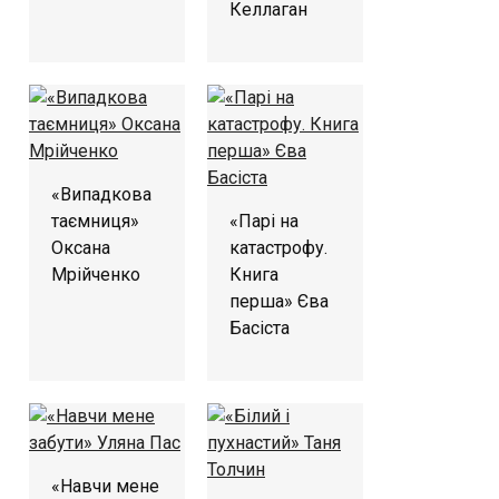
Келлаган
«Випадкова
таємниця»
«Парі на
Оксана
катастрофу.
Мрійченко
Книга
перша» Єва
Басіста
«Навчи мене