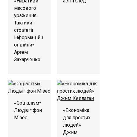
«Наративи
астін Стед
масового
ураження.
Тактики і
стратегії
інформаційн
ої війни»
Артем
Захарченко
«Соціалізм»
Людвіг фон
«Економіка
Мізес
для простих
людей»
Джим