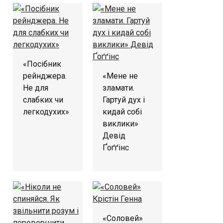
«Посібник
рейнджера.
«Мене не
Не для
зламати.
слабких чи
Гартуй дух і
легкодухих»
кидай собі
виклики»
Девід
Ґоґґінс
«Соловей»