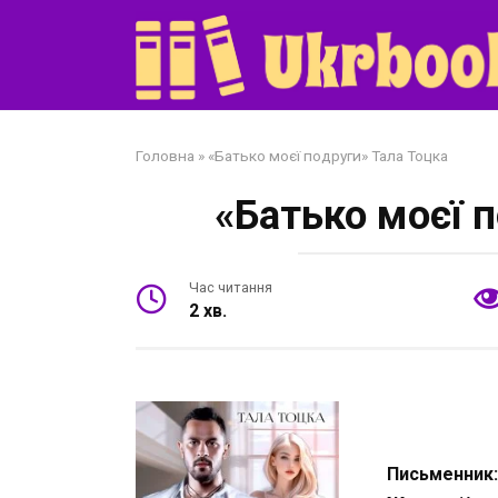
Перейти
до
змісту
Головна
»
«Батько моєї подруги» Тала Тоцка
«Батько моєї 
Час читання
2 хв.
Письменник