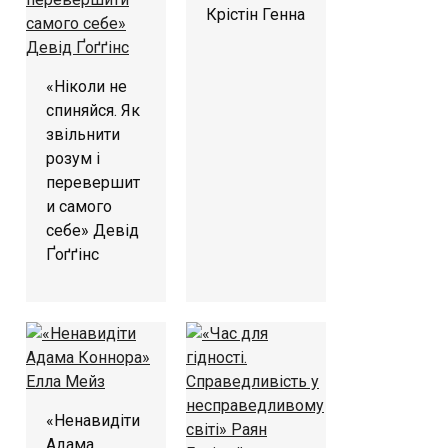
Крістін Генна
«Ніколи не
спиняйся. Як
звільнити
розум і
перевершит
и самого
себе» Девід
Ґоґґінс
«Ненавидіти
Адама