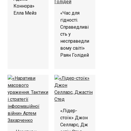
Коннора»
Елла Мейз
«Час для
гідності.
Справедливі
сть у
несправедли
вому світі»
Раян Голідей
«Лідер-
стоїк» Джон
Селларс, Дж