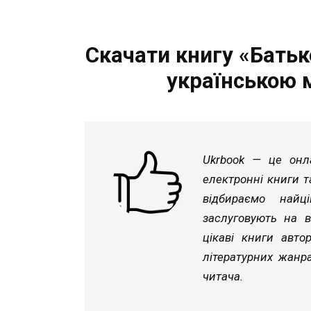
Скачати книгу «Батьк
українською 
Ukrbook — це онла
електронні книги т
відбираємо найц
заслуговують на в
цікаві книги авто
літературних жанр
читача.