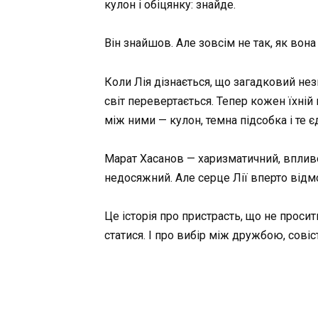
кулон і обіцянку: знайде.
Він знайшов. Але зовсім не так, як вона
Коли Лія дізнається, що загадковий нез
світ перевертається. Тепер кожен їхній
між ними — кулон, темна підсобка і те є
Марат Хасанов — харизматичний, впливов
недосяжний. Але серце Лії вперто відм
Це історія про пристрасть, що не проси
статися. І про вибір між дружбою, совіс