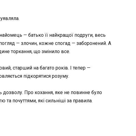
 уявляла.
найомець — батько її найкращої подруги, весь
 погляд — злочин, кожне спогад — заборонений. А
дине торкання, що змінило все.
ий, старший на багато років. І тепер —
овляється підкорятися розуму.
ть дозволу. Про кохання, яке не повинне було
тю та почуттями, які сильніші за правила.