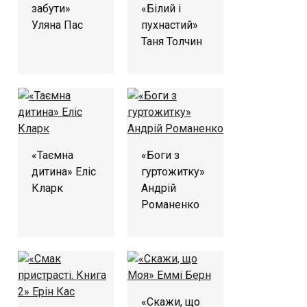
забути»
«Білий і
Уляна Пас
пухнастий»
Таня Толчин
«Таємна
«Боги з
дитина» Еліс
гуртожитку»
Кларк
Андрій
Романенко
«Скажи, що