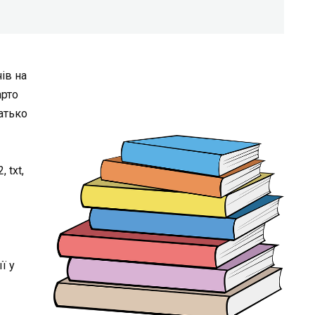
ів на
арто
атько
 txt,
ї у