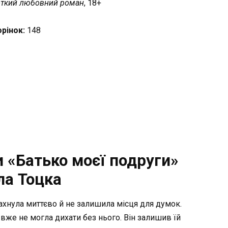
ткий любовний роман
, 18+
орінок:
148
 «Батько моєї подруги»
ла Тоцка
лахнула миттєво й не залишила місця для думок.
 вже не могла дихати без нього. Він залишив їй