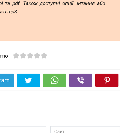
mobi та pdf. Також доступні опції читання або
аті mp3.
аттю
gram
Сайт