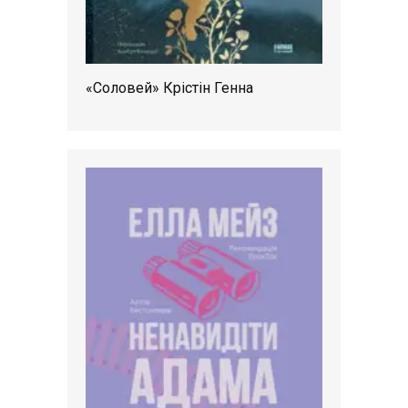
«Соловей» Крістін Генна