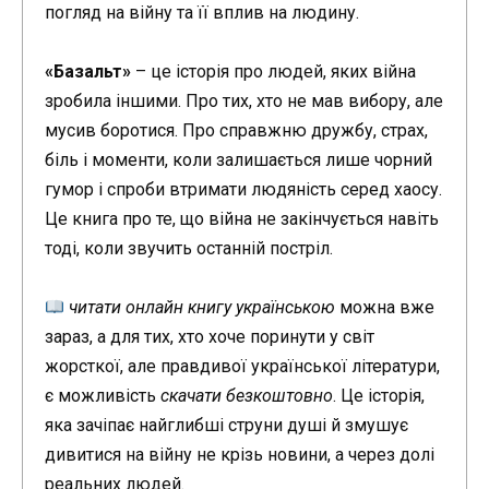
погляд на війну та її вплив на людину.
«Базальт»
– це історія про людей, яких війна
зробила іншими. Про тих, хто не мав вибору, але
мусив боротися. Про справжню дружбу, страх,
біль і моменти, коли залишається лише чорний
гумор і спроби втримати людяність серед хаосу.
Це книга про те, що війна не закінчується навіть
тоді, коли звучить останній постріл.
читати онлайн книгу українською
можна вже
зараз, а для тих, хто хоче поринути у світ
жорсткої, але правдивої української літератури,
є можливість
скачати безкоштовно
. Це історія,
яка зачіпає найглибші струни душі й змушує
дивитися на війну не крізь новини, а через долі
реальних людей.