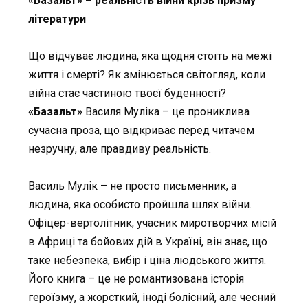
«Базальт» – реальність війни крізь призму
літератури
Що відчуває людина, яка щодня стоїть на межі
життя і смерті? Як змінюється світогляд, коли
війна стає частиною твоєї буденності?
«Базальт»
Василя Муліка – це прониклива
сучасна проза, що відкриває перед читачем
незручну, але правдиву реальність.
Василь Мулік – не просто письменник, а
людина, яка особисто пройшла шлях війни.
Офіцер-вертолітник, учасник миротворчих місій
в Африці та бойових дій в Україні, він знає, що
таке небезпека, вибір і ціна людського життя.
Його книга – це не романтизована історія
героїзму, а жорсткий, іноді болісний, але чесний