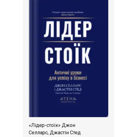
«Лідер-стоїк» Джон
Селларс, Джастін Стед