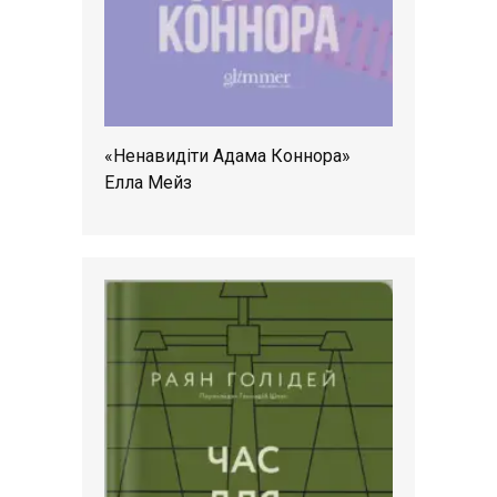
«Ненавидіти Адама Коннора»
Елла Мейз