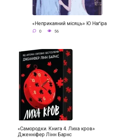
«Неприкаяний місяць» Ю Наґіра
0
56
«Самородки. Книга 4. Лиха кров»
Дженніфер Лінн Барнс