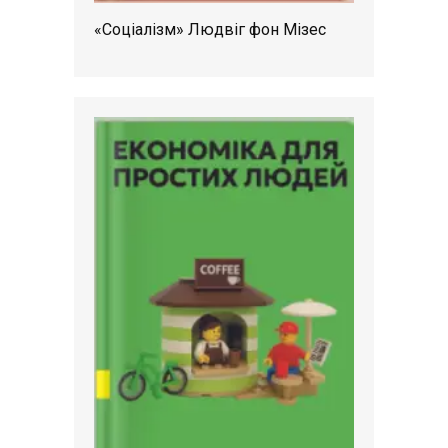
«Соціалізм» Людвіг фон Мізес