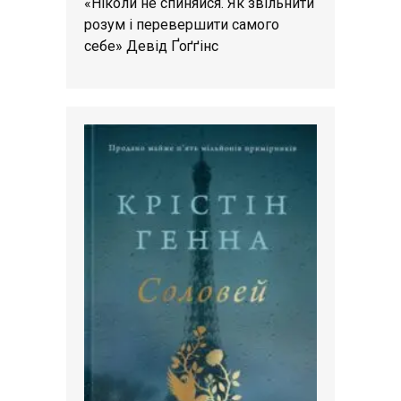
«Ніколи не спиняйся. Як звільнити
розум і перевершити самого
себе» Девід Ґоґґінс