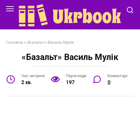
Перейти
до
змісту
Головна
»
«Базальт» Василь Мулік
«Базальт» Василь Мулік
Час читання
Перегляди
Коментарі
2 хв.
197
0