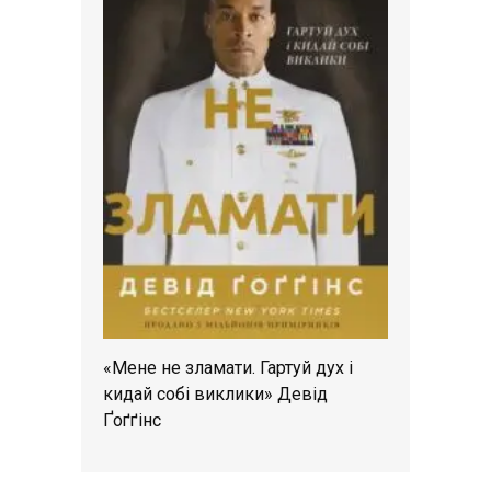
«Мене не зламати. Гартуй дух і
кидай собі виклики» Девід
Ґоґґінс