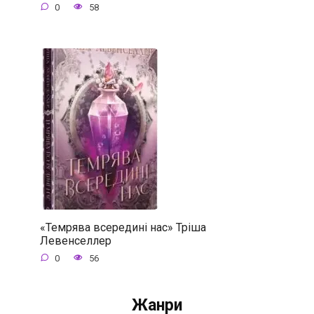
0
58
«Темрява всередині нас» Тріша
Левенселлер
0
56
Жанри