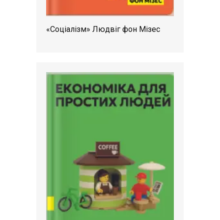
«Соціалізм» Людвіг фон Мізес