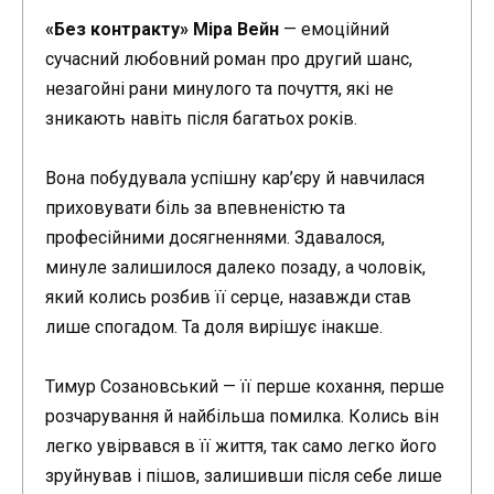
«Без контракту» Міра Вейн
— емоційний
сучасний любовний роман про другий шанс,
незагойні рани минулого та почуття, які не
зникають навіть після багатьох років.
Вона побудувала успішну кар’єру й навчилася
приховувати біль за впевненістю та
професійними досягненнями. Здавалося,
минуле залишилося далеко позаду, а чоловік,
який колись розбив її серце, назавжди став
лише спогадом. Та доля вирішує інакше.
Тимур Созановський — її перше кохання, перше
розчарування й найбільша помилка. Колись він
легко увірвався в її життя, так само легко його
зруйнував і пішов, залишивши після себе лише