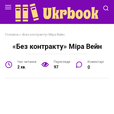
Перейти
до
змісту
Головна
»
«Без контракту» Міра Вейн
«Без контракту» Міра Вейн
Час читання
Перегляди
Коментарі
2 хв.
97
0