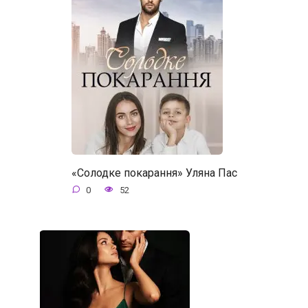
«Солодке покарання» Уляна Пас
0
52