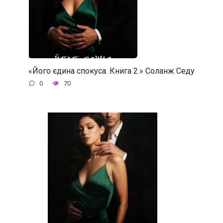
«Його єдина спокуса. Книга 2.» Соланж Седу
0
70