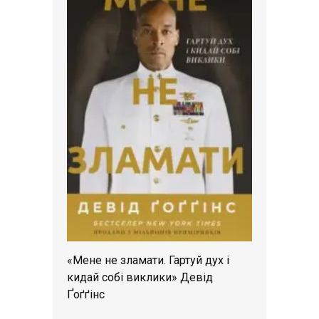
«Мене не зламати. Гартуй дух і
кидай собі виклики» Девід
Ґоґґінс