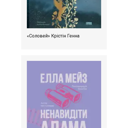
«Соловей» Крістін Генна