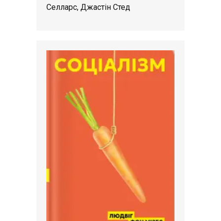
Селларс, Джастін Стед