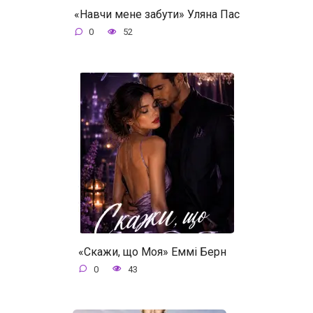
«Навчи мене забути» Уляна Пас
0
52
«Скажи, що Моя» Еммі Берн
0
43