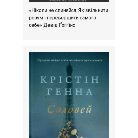
«Ніколи не спиняйся. Як звільнити
розум і перевершити самого
себе» Девід Ґоґґінс