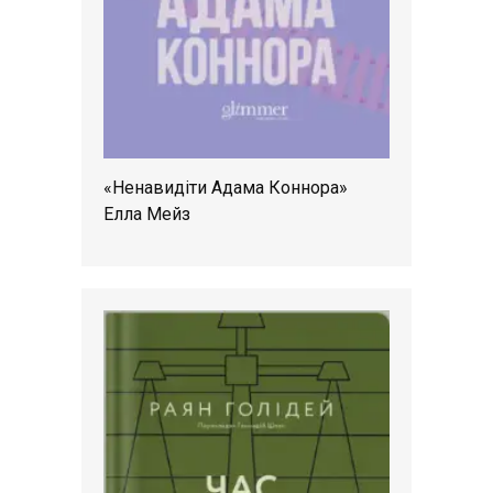
«Ненавидіти Адама Коннора»
Елла Мейз