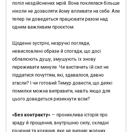
попіл нездійснених мрій. Вона поклялася більше
ніколи не дозволяти йому впливати на себе. Але
тепер їм доведеться працювати разом над
одним важливим проєктом.
Щоденні зустрічі, незручкі погляди,
невисловлені образи й спогади, що досі
обпалюють душу, змушують їх знову
переживати минуле. Чи вистачить їй сил не
піддатися почуттям, які, здавалося, давно
згасли? І чи готовий Тимур довести, що деякі
помилки можна виправити, навіть якщо для
цього доведеться ризикнути всім?
«Без контракту»
— прониклива історія про
зраду й прощення, внутрішню силу, складні
рішення та кохання, яке не визнає жодних