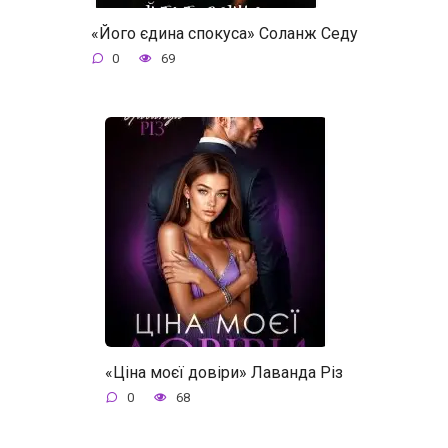
«Його єдина спокуса» Соланж Седу
0
69
«Ціна моєї довіри» Лаванда Різ
0
68