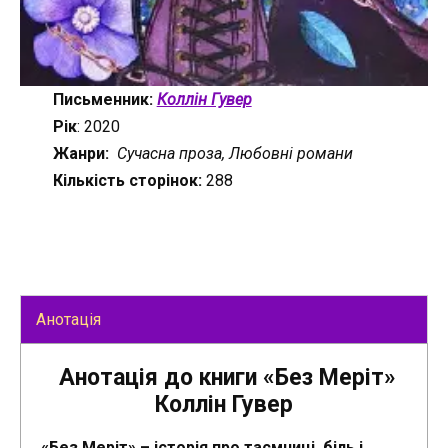
Письменник:
Коллін Гувер
Рік
: 2020
Жанри:
Сучасна проза, Любовні романи
Кількість сторінок:
288
Анотація
Анотація до книги «Без Меріт»
Коллін Гувер
«Без Меріт» – історія про таємниці, біль і