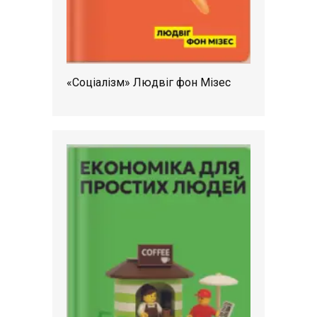
«Соціалізм» Людвіг фон Мізес