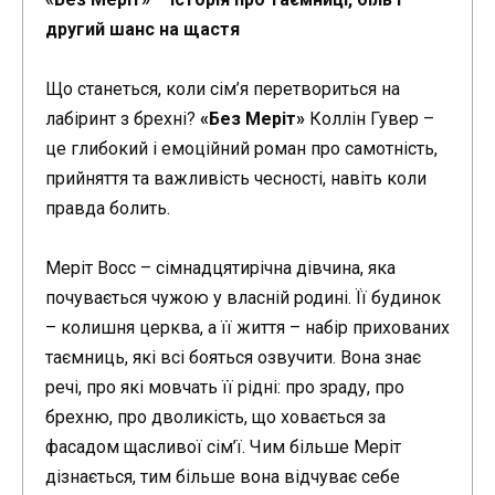
другий шанс на щастя
Що станеться, коли сім’я перетвориться на
лабіринт з брехні?
«Без Меріт»
Коллін Гувер –
це глибокий і емоційний роман про самотність,
прийняття та важливість чесності, навіть коли
правда болить.
Меріт Восс – сімнадцятирічна дівчина, яка
почувається чужою у власній родині. Її будинок
– колишня церква, а її життя – набір прихованих
таємниць, які всі бояться озвучити. Вона знає
речі, про які мовчать її рідні: про зраду, про
брехню, про дволикість, що ховається за
фасадом щасливої сім’ї. Чим більше Меріт
дізнається, тим більше вона відчуває себе