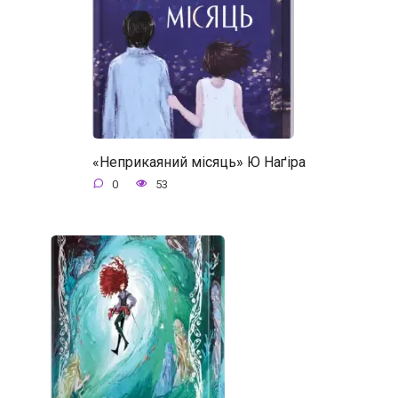
«Неприкаяний місяць» Ю Наґіра
0
53