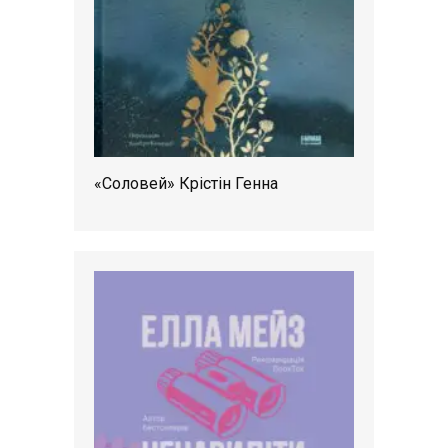
«Соловей» Крістін Генна