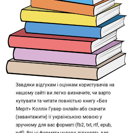
Завдяки відгукам і оцінкам користувачів на
нашому сайті ви легко визначите, чи варто
купувати та читати повністью книгу «Без
Меріт» Коллін Гувер онлайн або скачати
(завантажити) її українською мовою у
зручному для вас форматі (fb2, txt, rtf, epub,
pdf). Всі ці формати чудово підходять для