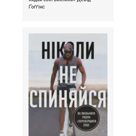
Ґоґґінс