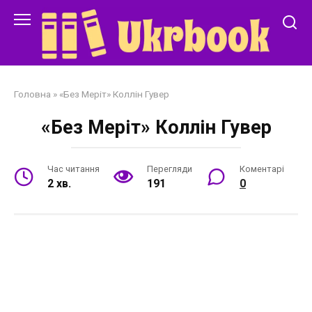
Перейти
до
змісту
Головна
»
«Без Меріт» Коллін Гувер
«Без Меріт» Коллін Гувер
Час читання
Перегляди
Коментарі
2 хв.
191
0