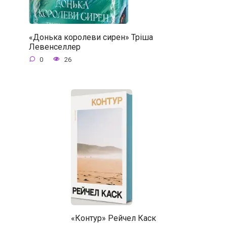
«Донька королеви сирен» Тріша
Левенселлер
0
26
«Контур» Рейчел Каск