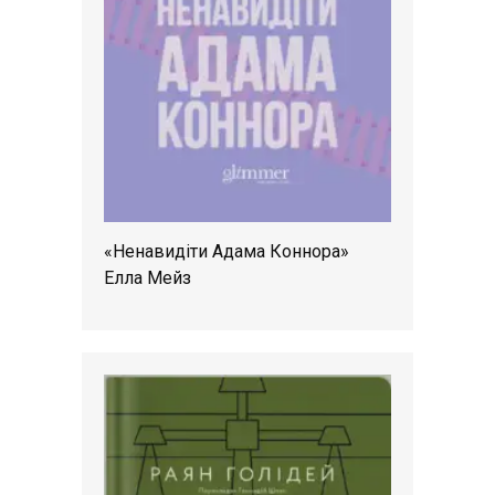
«Ненавидіти Адама Коннора»
Елла Мейз