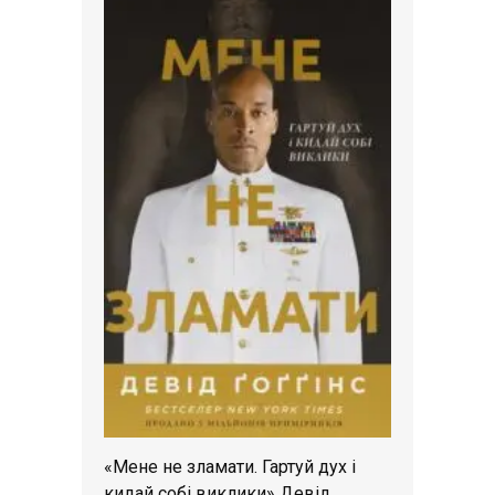
«Мене не зламати. Гартуй дух і
кидай собі виклики» Девід