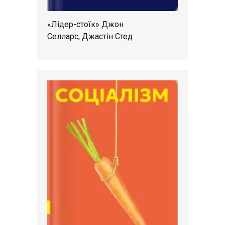
«Лідер-стоїк» Джон
Селларс, Джастін Стед