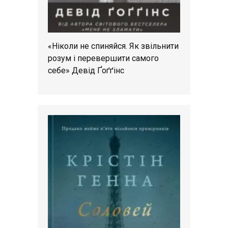
«Ніколи не спиняйся. Як звільнити
розум і перевершити самого
себе» Девід Ґоґґінс