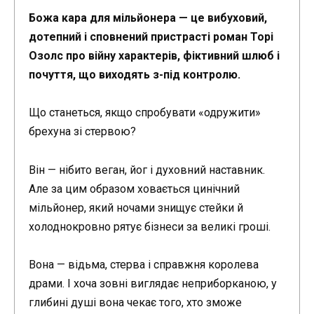
Божа кара для мільйонера — це вибуховий,
дотепний і сповнений пристрасті роман Торі
Озолс про війну характерів, фіктивний шлюб і
почуття, що виходять з-під контролю.
Що станеться, якщо спробувати «одружити»
брехуна зі стервою?
Він — нібито веган, йог і духовний наставник.
Але за цим образом ховається цинічний
мільйонер, який ночами знищує стейки й
холоднокровно рятує бізнеси за великі гроші.
Вона — відьма, стерва і справжня королева
драми. І хоча зовні виглядає неприборканою, у
глибині душі вона чекає того, хто зможе