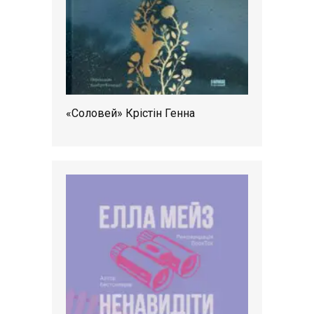
«Соловей» Крістін Генна