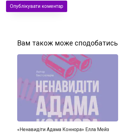
Вам також може сподобатись
«Ненавидіти Адама Коннора» Елла Мейз