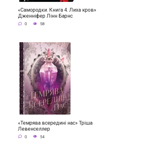
«Самородки. Книга 4. Лиха кров»
Дженніфер Лінн Барнс
0
58
«Темрява всередині нас» Тріша
Левенселлер
0
54