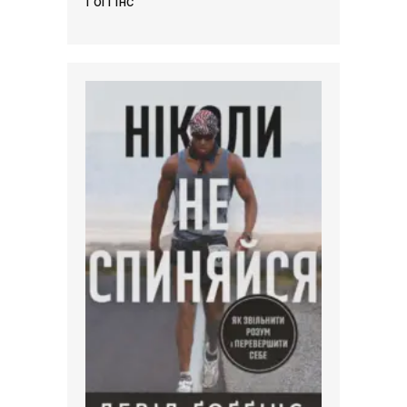
Ґоґґінс