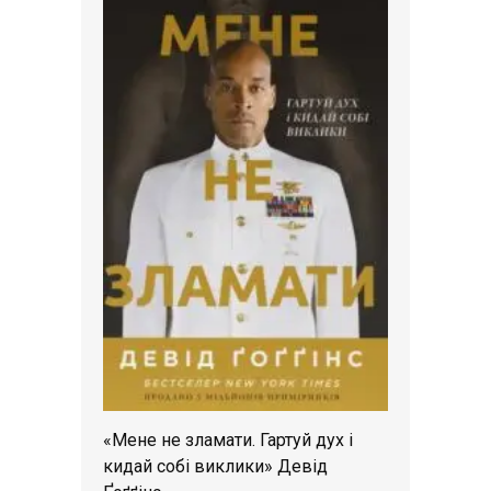
«Мене не зламати. Гартуй дух і
кидай собі виклики» Девід