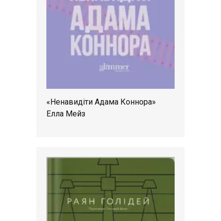
«Ненавидіти Адама Коннора»
Елла Мейз