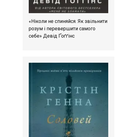
«Ніколи не спиняйся. Як звільнити
розум і перевершити самого
себе» Девід Ґоґґінс