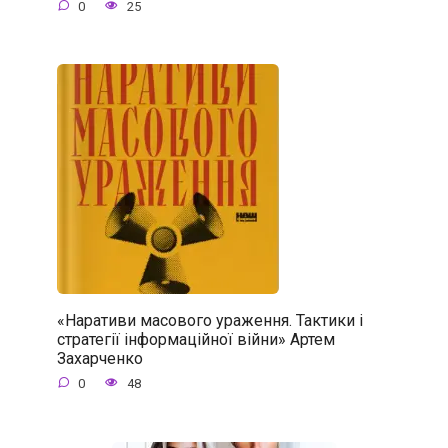
0
25
«Наративи масового ураження. Тактики і
стратегії інформаційної війни» Артем
Захарченко
0
48