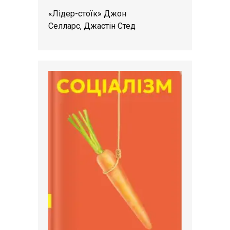
«Лідер-стоїк» Джон
Селларс, Джастін Стед