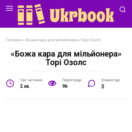
Перейти
до
змісту
Головна
»
«Божа кара для мільйонера» Торі Озолс
«Божа кара для мільйонера»
Торі Озолс
Час читання
Перегляди
Коментарі
2 хв.
96
0