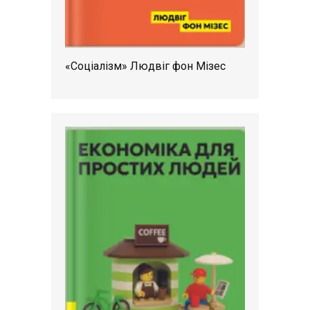
«Соціалізм» Людвіг фон Мізес