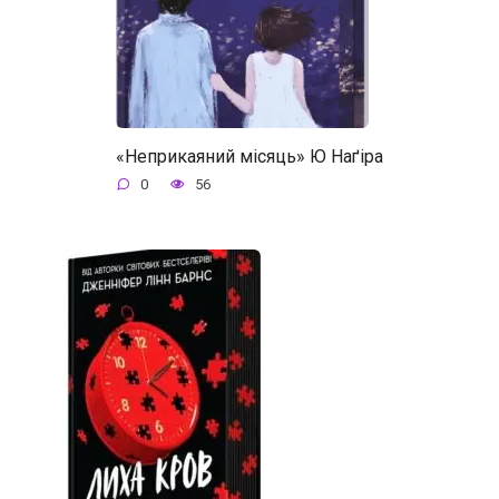
«Неприкаяний місяць» Ю Наґіра
0
56