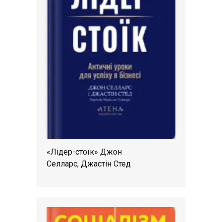
«Лідер-стоїк» Джон
Селларс, Джастін Стед