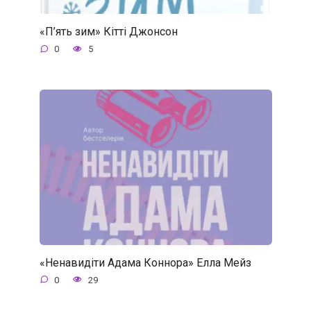
«П’ять зим» Кітті Джонсон
0
5
«Ненавидіти Адама Коннора» Елла Мейз
0
29