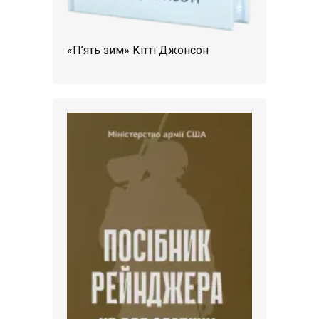
«П’ять зим» Кітті Джонсон