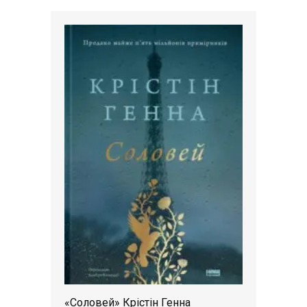
«Соловей» Крістін Генна