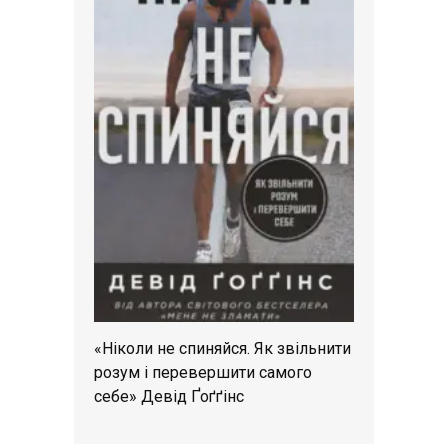
«Ніколи не спиняйся. Як звільнити
розум і перевершити самого
себе» Девід Ґоґґінс