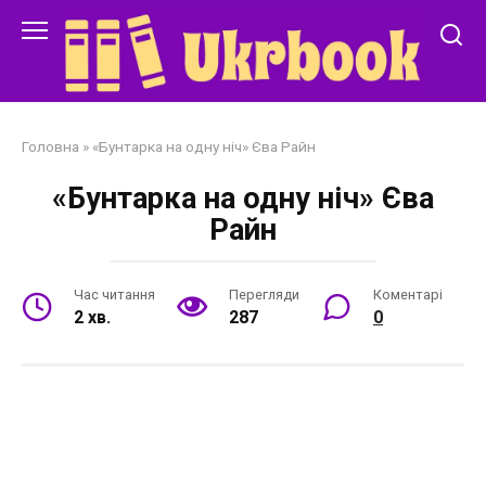
Перейти
до
змісту
Головна
»
«Бунтарка на одну ніч» Єва Райн
«Бунтарка на одну ніч» Єва
Райн
Час читання
Перегляди
Коментарі
2 хв.
287
0