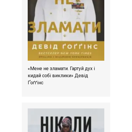
«Мене не зламати. Гартуй дух і
кидай собі виклики» Девід
Ґоґґінс