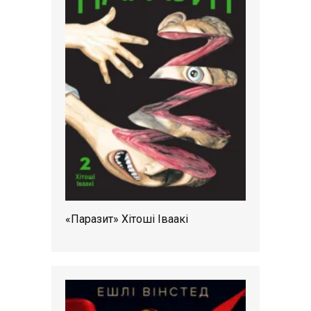
«Паразит» Хітоші Іваакі