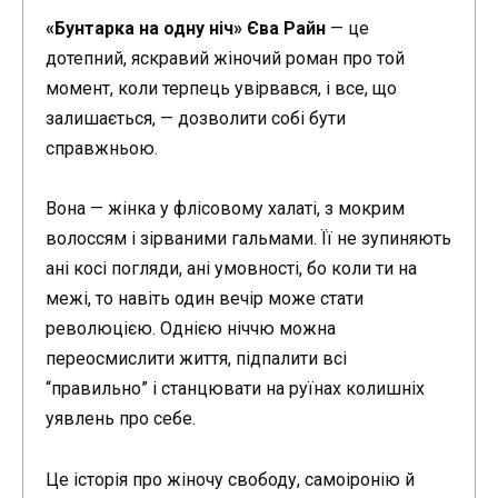
«Бунтарка на одну ніч» Єва Райн
— це
дотепний, яскравий жіночий роман про той
момент, коли терпець увірвався, і все, що
залишається, — дозволити собі бути
справжньою.
Вона — жінка у флісовому халаті, з мокрим
волоссям і зірваними гальмами. Її не зупиняють
ані косі погляди, ані умовності, бо коли ти на
межі, то навіть один вечір може стати
революцією. Однією ніччю можна
переосмислити життя, підпалити всі
“правильно” і станцювати на руїнах колишніх
уявлень про себе.
Це історія про жіночу свободу, самоіронію й