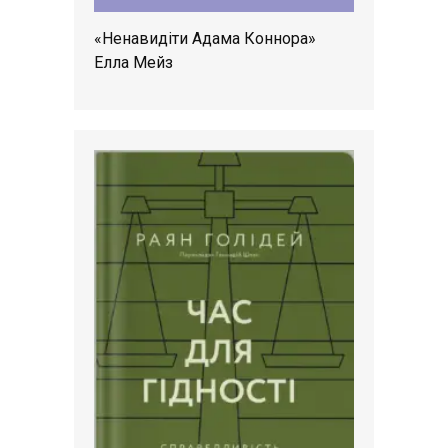
«Ненавидіти Адама Коннора»
Елла Мейз