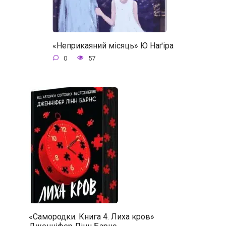
«Неприкаяний місяць» Ю Наґіра
0
57
«Самородки. Книга 4. Лиха кров»
Дженніфер Лінн Барнс