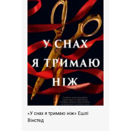
«У снах я тримаю ніж» Ешлі
Вінстед