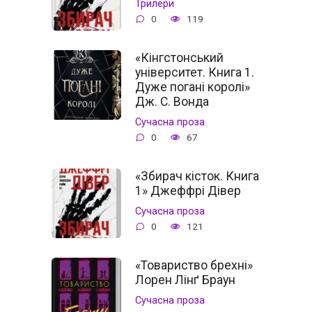
Трилери
0
119
«Кінгстонський
університет. Книга 1.
Дуже погані королі»
Дж. С. Вонда
Сучасна проза
0
67
«Збирач кісток. Книга
1» Джеффрі Дівер
Сучасна проза
0
121
«Товариство брехні»
Лорен Лінґ Браун
Сучасна проза