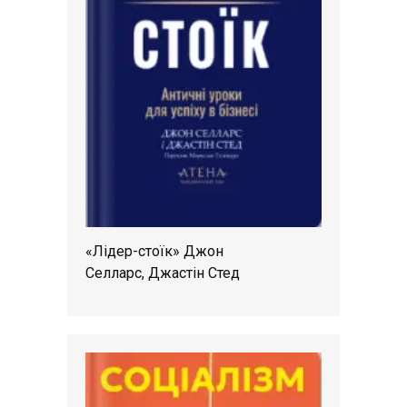
«Лідер-стоїк» Джон
Селларс, Джастін Стед