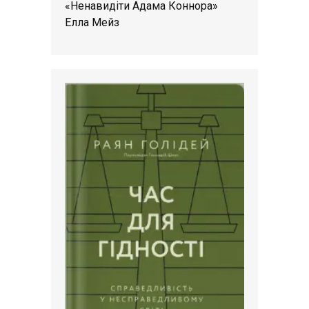
«Ненавидіти Адама Коннора»
Елла Мейз