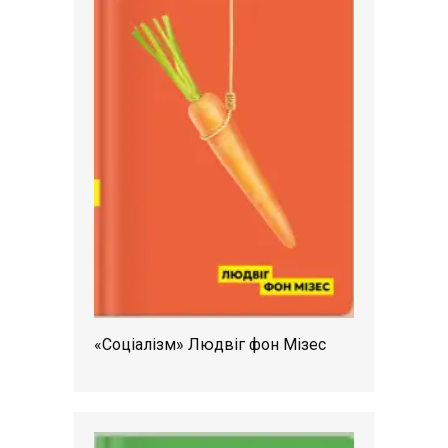
«Соціалізм» Людвіг фон Мізес