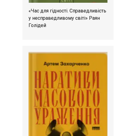
«Час для гідності. Справедливість
у несправедливому світі» Раян
Голідей