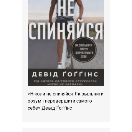
«Ніколи не спиняйся. Як звільнити
розум і перевершити самого
себе» Девід Ґоґґінс