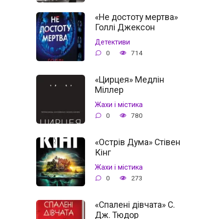
«Не достоту мертва»
Голлі Джексон
Детективи
0
714
«Цирцея» Медлін
Міллер
Жахи і містика
0
780
«Острів Дума» Стівен
Кінг
Жахи і містика
0
273
«Спалені дівчата» С.
Дж. Тюдор