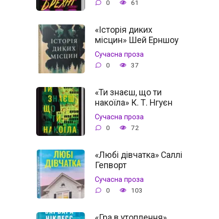
0
61
«Історія диких
місцин» Шей Ерншоу
Сучасна проза
0
37
«Ти знаєш, що ти
накоїла» К. Т. Нгуєн
Сучасна проза
0
72
«Любі дівчатка» Саллі
Гепворт
Сучасна проза
0
103
«Гра в утоплення»