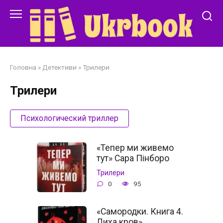
Перейти
до
змісту
Головна
»
Детективи
»
Трилери
Трилери
Психологический триллер
«Тепер ми живемо
тут» Сара Пінборо
Трилери
0
95
«Самородки. Книга 4.
Лиха кров»