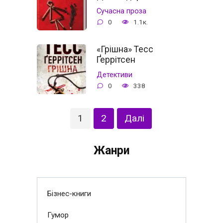
Сучасна проза
0
1.1к.
«Грішна» Тесс
Ґеррітсен
Детективи
0
338
Навігація
1
2
Далі
записів
Жанри
Бізнес-книги
Гумор