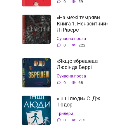
0
59
«На межі темряви.
Книга 1. Ненаситний»
Лі Ріверс
Сучасна проза
0
222
«Якщо збрешеш»
Люсінда Беррі
Сучасна проза
0
68
«Інші люди» С. Дж.
Тюдор
Трилери
0
215