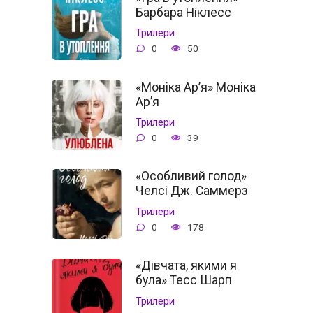
Барбара Ніклесс
Трилери
0
50
«Моніка Ар’я» Моніка
Ар’я
Трилери
0
39
«Особливий голод»
Челсі Дж. Саммерз
Трилери
0
178
«Дівчата, якими я
була» Тесс Шарп
Трилери