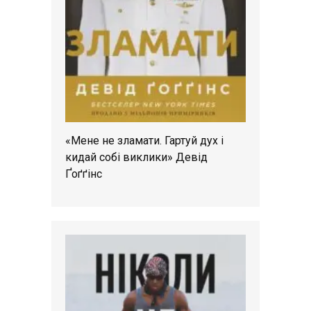
«Мене не зламати. Гартуй дух і
кидай собі виклики» Девід
Ґоґґінс