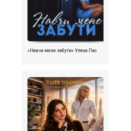
«Навчи мене забути» Уляна Пас