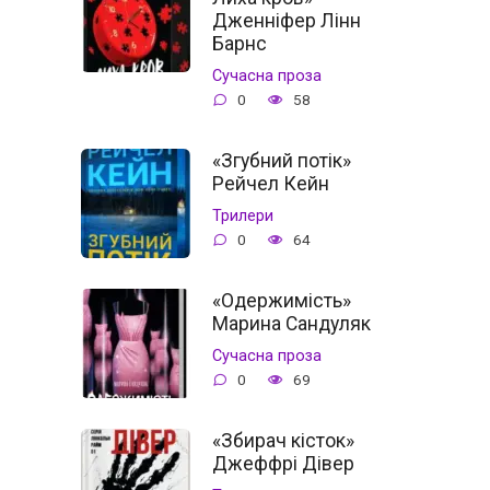
Дженніфер Лінн
Барнс
Сучасна проза
0
58
«Згубний потік»
Рейчел Кейн
Трилери
0
64
«Одержимість»
Марина Сандуляк
Сучасна проза
0
69
«Збирач кісток»
Джеффрі Дівер