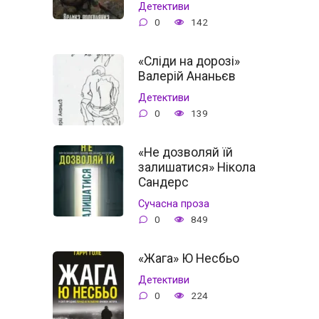
Детективи
0
142
«Сліди на дорозі»
Валерій Ананьєв
Детективи
0
139
«Не дозволяй їй
залишатися» Нікола
Сандерс
Сучасна проза
0
849
«Жага» Ю Несбьо
Детективи
0
224