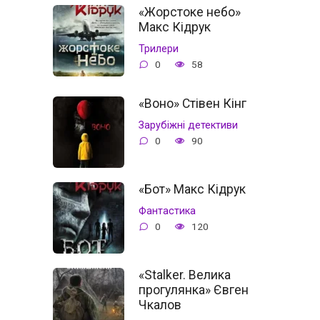
«Жорстоке небо»
Макс Кідрук
Трилери
0
58
«Воно» Стівен Кінг
Зарубіжні детективи
0
90
«Бот» Макс Кідрук
Фантастика
0
120
«Stalker. Велика
прогулянка» Євген
Чкалов