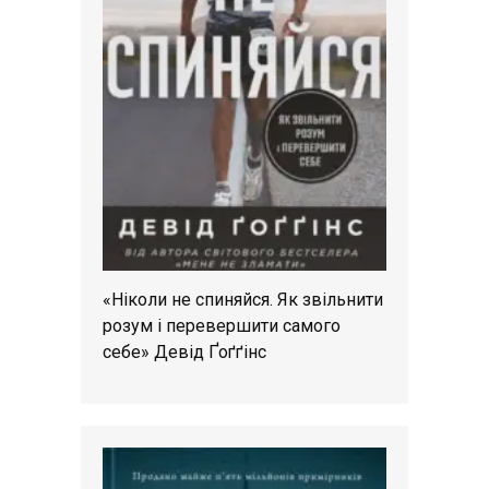
«Ніколи не спиняйся. Як звільнити
розум і перевершити самого
себе» Девід Ґоґґінс