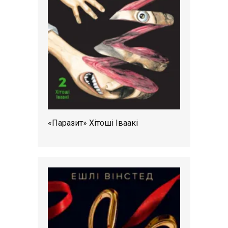
«Паразит» Хітоші Іваакі