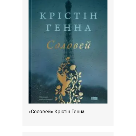
«Соловей» Крістін Генна