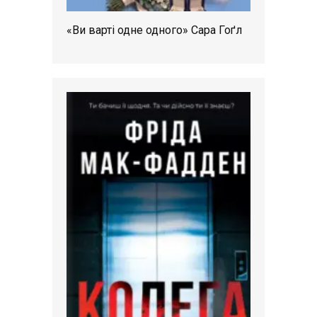
«Ви варті одне одного» Сара Гоґл