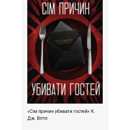
«Сім причин убивати гостей» К.
Дж. Віттл