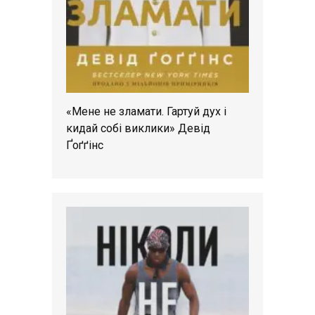
«Мене не зламати. Гартуй дух і
кидай собі виклики» Девід
Ґоґґінс