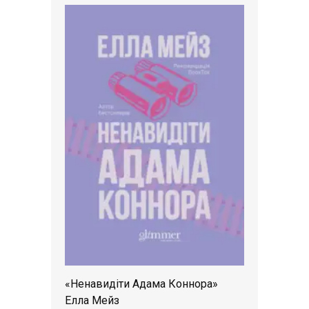
«Ненавидіти Адама Коннора»
Елла Мейз