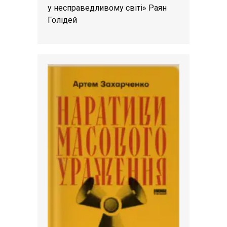
у несправедливому світі» Раян
Голідей