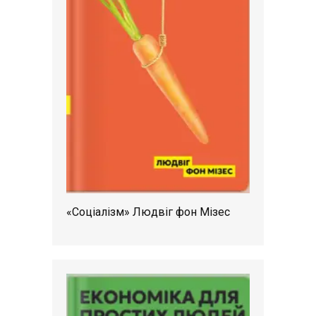
«Соціалізм» Людвіг фон Мізес