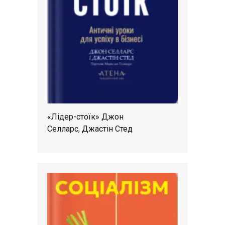
«Лідер-стоїк» Джон
Селларс, Джастін Стед