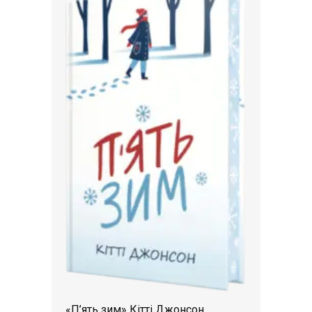
«П’ять зим» Кітті Джонсон