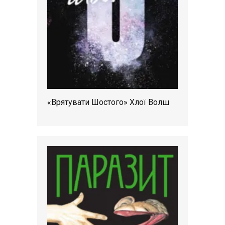
«Врятувати Шостого» Хлої Волш