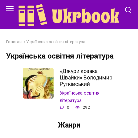
Перейти
до
змісту
Головна
»
Українська освітня література
Українська освітня література
«Джури козака
Швайки» Володимир
Рутківський
Українська освітня
література
0
292
Жанри