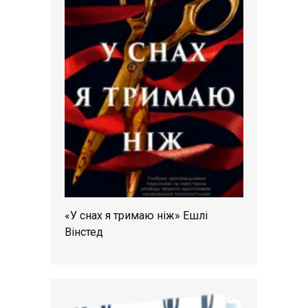
«У снах я тримаю ніж» Ешлі
Вінстед