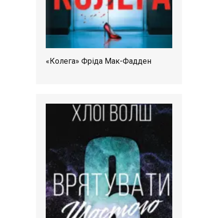
«Колега» Фріда Мак-Фадден