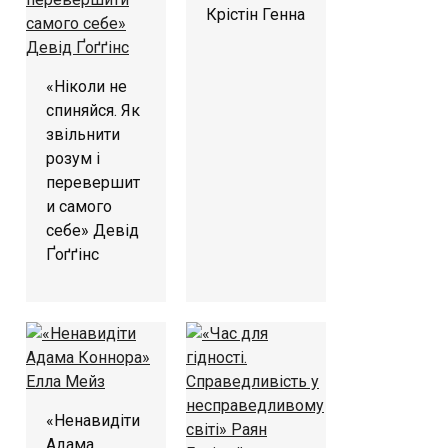
Крістін Генна
«Ніколи не
спиняйся. Як
звільнити
розум і
перевершит
и самого
себе» Девід
Ґоґґінс
«Ненавидіти
Адама