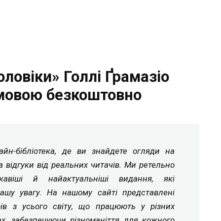
оловіки» Голлі Ґрамазіо
мовою безкоштовно
йн-бібліотека, де ви знайдете огляди на
а відгуки від реальних читачів. Ми ретельно
ікавіші й найактуальніші видання, які
ашу увагу. На нашому сайті представлені
рів з усього світу, що працюють у різних
ах, забезпечуючи різноманіття для кожного