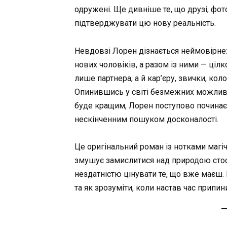
одружені. Ще дивніше те, що друзі, фото
підтверджувати цю нову реальність.
Невдовзі Лорен дізнається неймовірне:
нових чоловіків, а разом із ними — ці
лише партнера, а й кар’єру, звички, коло
Опинившись у світі безмежних можливо
буде кращим, Лорен поступово починає
нескінченним пошуком досконалості.
Це оригінальний роман із нотками магічн
змушує замислитися над природою сто
нездатністю цінувати те, що вже маєш. І
та як зрозуміти, коли настав час припи