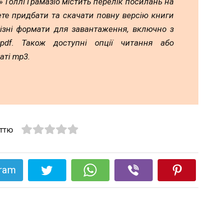
 Голлі Ґрамазіо містить перелік посилань на
ете придбати та скачати повну версію книги
різні формати для завантаження, включно з
а pdf. Також доступні опції читання або
аті mp3.
аттю
gram