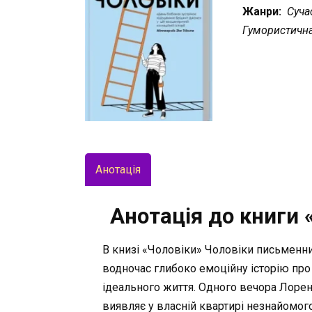
Жанри:
Сучас
Гумористична
Анотація
Анотація до книги «
В книзі «Чоловіки» Чоловіки письменни
водночас глибоко емоційну історію про 
ідеального життя. Одного вечора Лорен
виявляє у власній квартирі незнайомого