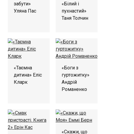
забути»
«Білий і
Уляна Пас
пухнастий»
Таня Толчин
«Таємна
«Боги з
дитина» Еліс
гуртожитку»
Кларк
Андрій
Романенко
«Скажи, що