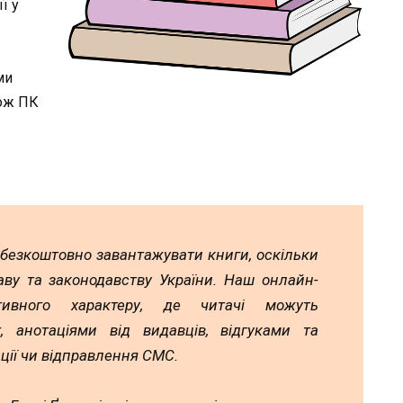
ї у
ми
кож ПК
 безкоштовно завантажувати книги, оскільки
аву та законодавству України. Наш онлайн-
тивного характеру, де читачі можуть
 анотаціями від видавців, відгуками та
ції чи відправлення СМС.