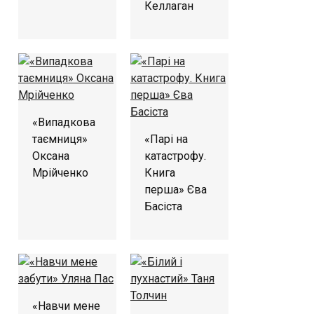
Келлаган
«Випадкова
таємниця»
«Парі на
Оксана
катастрофу.
Мрійченко
Книга
перша» Єва
Басіста
«Навчи мене