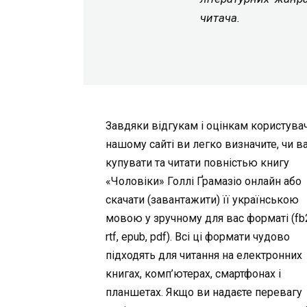
читача.
Завдяки відгукам і оцінкам користувач
нашому сайті ви легко визначите, чи в
купувати та читати повністью книгу
«Чоловіки» Голлі Ґрамазіо онлайн або
скачати (завантажити) її українською
мовою у зручному для вас форматі (fb2,
rtf, epub, pdf). Всі ці формати чудово
підходять для читання на електронних
книгах, комп’ютерах, смартфонах і
планшетах. Якщо ви надаєте перевагу