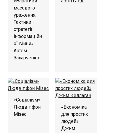
«Наративи
астін Стед
масового
ураження.
Тактики і
стратегії
інформаційн
ої війни»
Артем
Захарченко
«Соціалізм»
Людвіг фон
«Економіка
Мізес
для простих
людей»
Джим