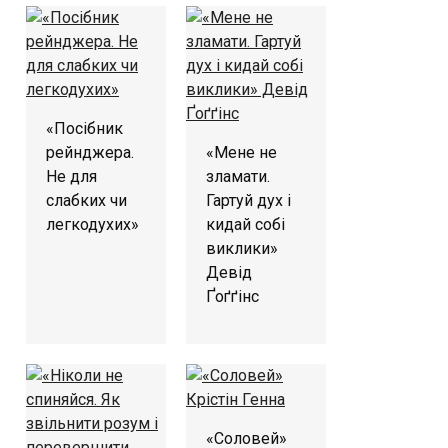
«Посібник
рейнджера.
«Мене не
Не для
зламати.
слабких чи
Гартуй дух і
легкодухих»
кидай собі
виклики»
Девід
Ґоґґінс
«Соловей»