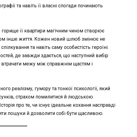
графії та навіть її власні спогади починають
 горище її квартири магічним чином створює
лком інше життя. Кожен новий шлюб змінює не
 спілкування та навіть саму особистість героїні.
стей, де завжди здається, що наступний вибір
 втрачати межу між справжнім щастям і
ого реалізму, гумору та тонкої психології, який
сунків, страхом помилитися й людською
сторія про те, чи існує ідеальне кохання насправді
нити пошуки й дозволити собі бути щасливою.