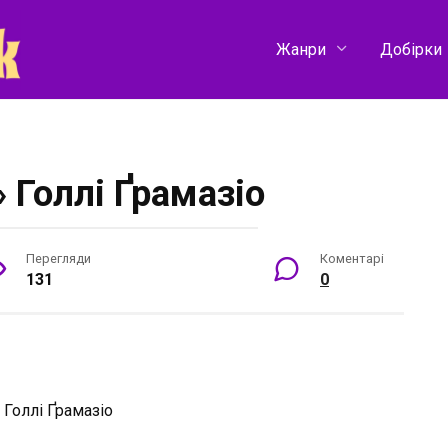
Жанри
Добірки
 Голлі Ґрамазіо
Перегляди
Коментарі
131
0
:
Голлі Ґрамазіо