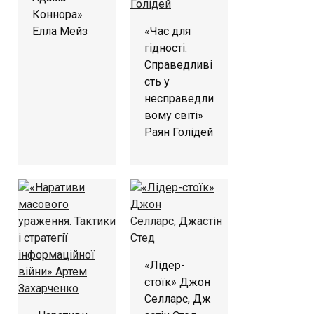
Коннора»
Елла Мейз
«Час для
гідності.
Справедливі
сть у
несправедли
вому світі»
Раян Голідей
«Лідер-
стоїк» Джон
Селларс, Дж