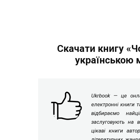
Скачати книгу «Ч
українською 
Ukrbook — це онла
електронні книги т
відбираємо найц
заслуговують на в
цікаві книги авто
літературних жанр