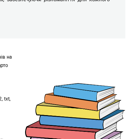
ів на
арто
 txt,