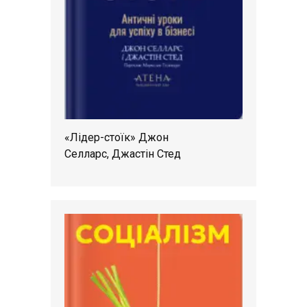
«Лідер-стоїк» Джон
Селларс, Джастін Стед