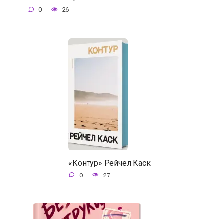
0
26
«Контур» Рейчел Каск
0
27