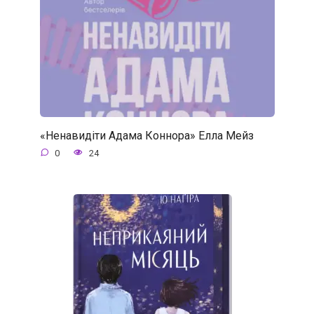
«Ненавидіти Адама Коннора» Елла Мейз
0
24