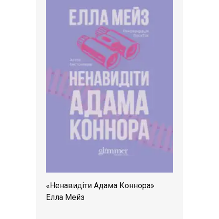
«Ненавидіти Адама Коннора»
Елла Мейз