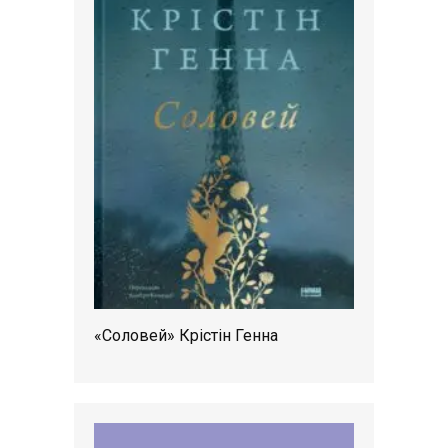
«Соловей» Крістін Генна