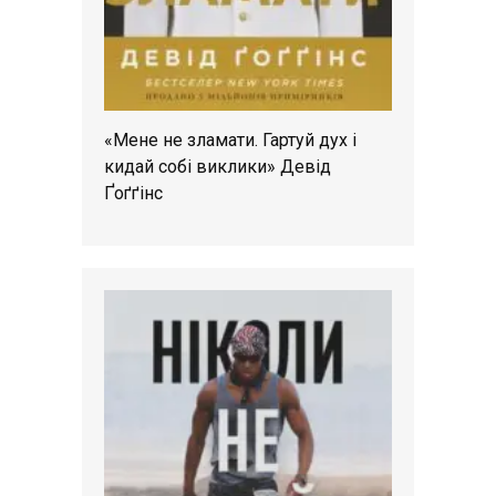
«Мене не зламати. Гартуй дух і
кидай собі виклики» Девід
Ґоґґінс