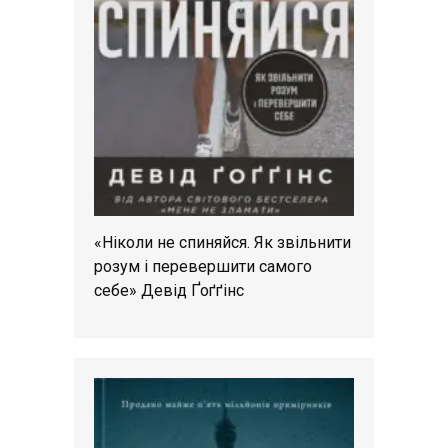
«Ніколи не спиняйся. Як звільнити
розум і перевершити самого
себе» Девід Ґоґґінс