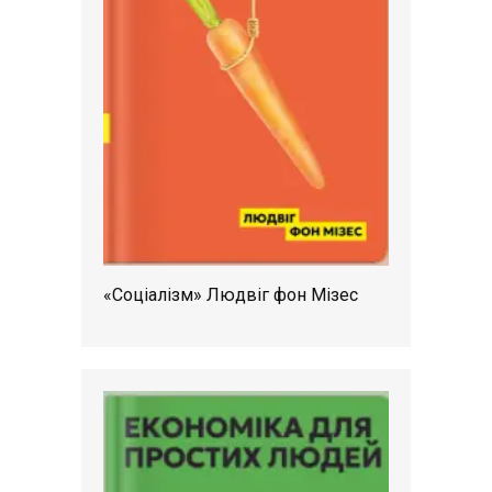
«Соціалізм» Людвіг фон Мізес