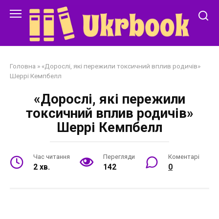
Перейти
до
змісту
Головна
»
«Дорослі, які пережили токсичний вплив родичів»
Шеррі Кемпбелл
«Дорослі, які пережили
токсичний вплив родичів»
Шеррі Кемпбелл
Час читання
Перегляди
Коментарі
2 хв.
142
0