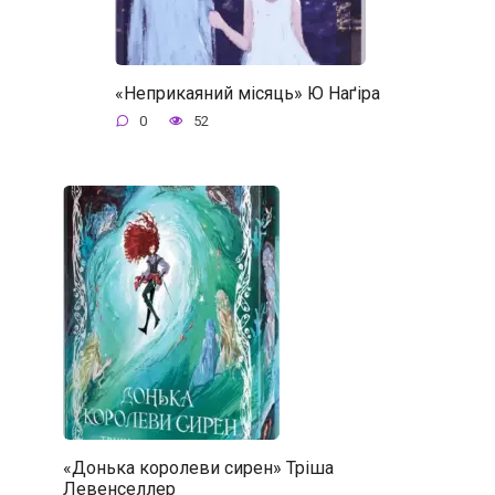
«Неприкаяний місяць» Ю Наґіра
0
52
«Донька королеви сирен» Тріша
Левенселлер