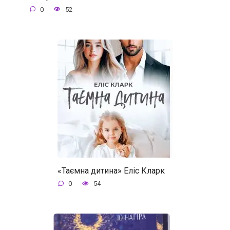
0
52
«Таємна дитина» Еліс Кларк
0
54