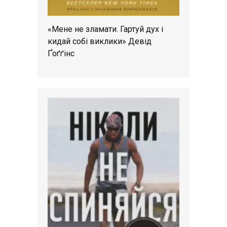
«Мене не зламати. Гартуй дух і
кидай собі виклики» Девід
Ґоґґінс