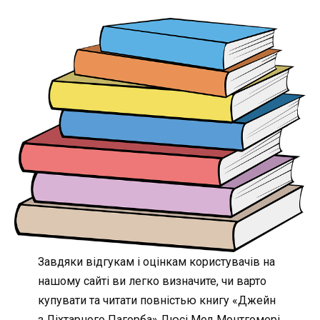
Завдяки відгукам і оцінкам користувачів на
нашому сайті ви легко визначите, чи варто
купувати та читати повністью книгу «Джейн
з Ліхтарного Пагорба» Люсі Мод Монтгомері