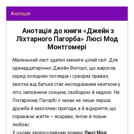
Анотація
Анотація до книги «Джейн з
Ліхтарного Пагорба» Люсі Мод
Монтгомері
Маленький лист здатен змінити цілий світ. Для
одинадцятирічної Джейн Вікторії, що виросла
серед холодних поглядів і суворих правил,
звістка від батька стає несподіваним квитком у
літо, наповнене сонцем, свободою й надією. На
Ліхтарному Пагорбі її чекає не лише перша
дружба й захопливі пригоди, а й відкриття, що
справжнє життя — яскраве, тепле й повне
любові.
У цьому зворушливому романі
Люсі Мод