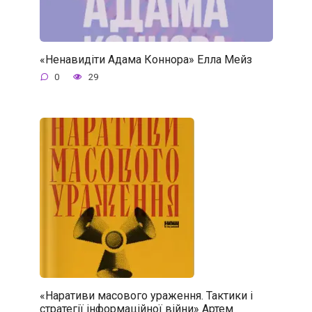
«Ненавидіти Адама Коннора» Елла Мейз
0
29
«Наративи масового ураження. Тактики і
стратегії інформаційної війни» Артем