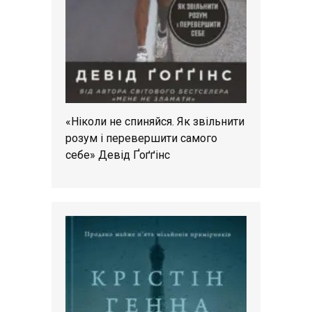
«Ніколи не спиняйся. Як звільнити
розум і перевершити самого
себе» Девід Ґоґґінс