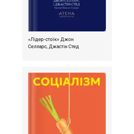
«Лідер-стоїк» Джон
Селларс, Джастін Стед