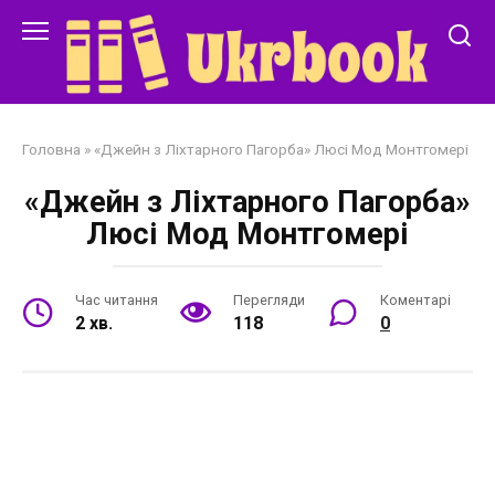
Перейти
до
змісту
Головна
»
«Джейн з Ліхтарного Пагорба» Люсі Мод Монтгомері
«Джейн з Ліхтарного Пагорба»
Люсі Мод Монтгомері
Час читання
Перегляди
Коментарі
2 хв.
118
0