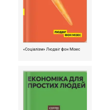
«Соціалізм» Людвіг фон Мізес