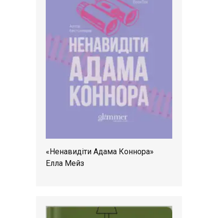
«Ненавидіти Адама Коннора»
Елла Мейз