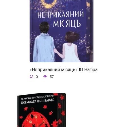
«Неприкаяний місяць» Ю Наґіра
0
57