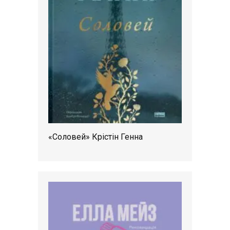
«Соловей» Крістін Генна