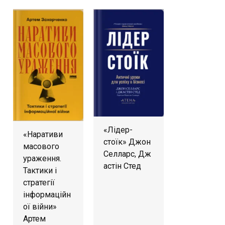
«Лідер-
«Наративи
стоїк» Джон
масового
Селларс, Дж
ураження.
астін Стед
Тактики і
стратегії
інформаційн
ої війни»
Артем