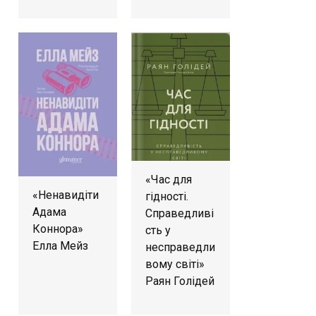
«Час для
«Ненавидіти
гідності.
Адама
Справедливі
Коннора»
сть у
Елла Мейз
несправедли
вому світі»
Раян Голідей