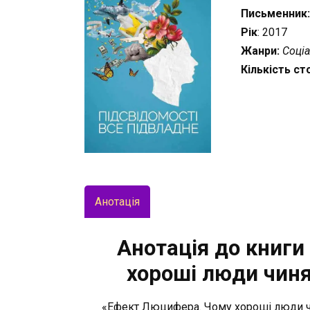
Письменник
Рік
: 2017
Жанри:
Соці
Кількість ст
Анотація
Анотація до книги
хороші люди чиня
«Ефект Люцифера. Чому хороші люди чи