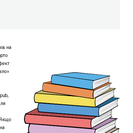
ів на
арто
Ефект
зло»
epub,
для
 Якщо
на