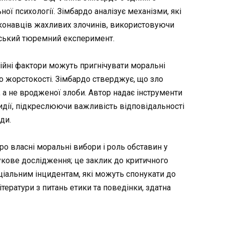
ої психології. Зімбардо аналізує механізми, які
онавців жахливих злочинів, використовуючи
рдський тюремний експеримент.
аційні фактори можуть пригнічувати моральні
до жорстокості. Зімбардо стверджує, що зло
 а не вродженої злоби. Автор надає інструменти
тидії, підкреслюючи важливість відповідальності
ди.
ро власні моральні вибори і роль обставин у
укове дослідження; це заклик до критичного
оціальним інцидентам, які можуть спонукати до
ітератури з питань етики та поведінки, здатна