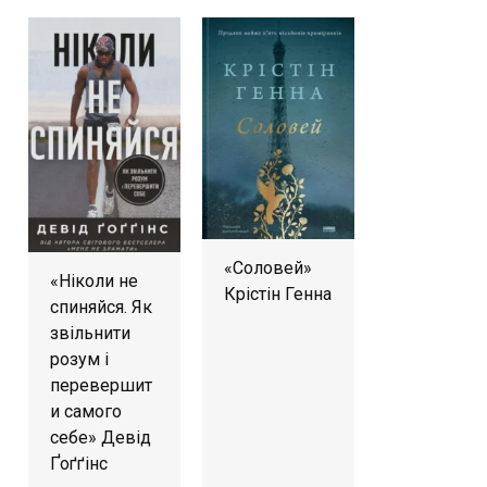
«Соловей»
«Ніколи не
Крістін Генна
спиняйся. Як
звільнити
розум і
перевершит
и самого
себе» Девід
Ґоґґінс