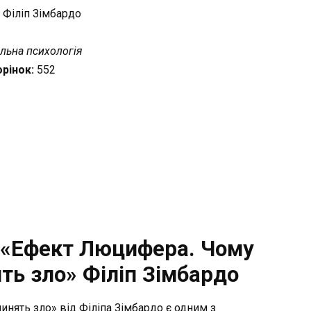
:
Філіп Зімбардо
альна психологія
орінок:
552
 «Ефект Люцифера. Чому
ть зло» Філіп Зімбардо
нять зло» від Філіпа Зімбардо є одним з