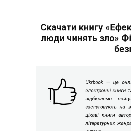
Скачати книгу «Ефе
люди чинять зло» Фі
без
Ukrbook — це онла
електронні книги т
відбираємо найц
заслуговують на в
цікаві книги авто
літературних жанр