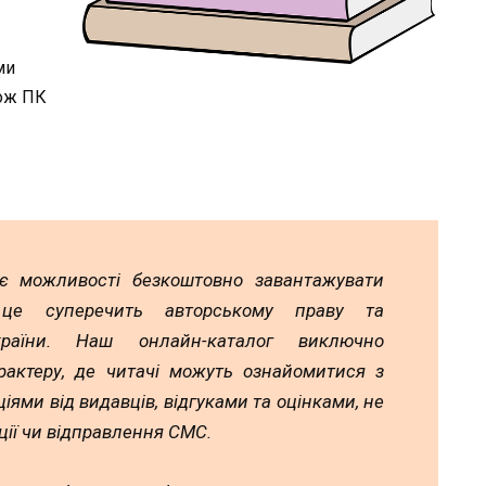
ми
кож ПК
ає можливості безкоштовно завантажувати
 це суперечить авторському праву та
країни. Наш онлайн-каталог виключно
рактеру, де читачі можуть ознайомитися з
іями від видавців, відгуками та оцінками, не
ії чи відправлення СМС.