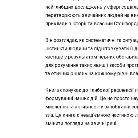
найглибших досліджень у сфері соціальн
перетворюють звичайних людей на вик
приклади з історії та власний Стенфо
Він розглядає, як систематичні та ситу
інстинкти людини та підштовхувати її 
частіше є результатом певних обставин,
для розуміння таких явищ і засоби про
та етичних рішень на кожному рівні вла
Книга спонукає до глибокої рефлексії п
формуванні наших дій. Це не просто на
мислення та активності у запобіганні с
зла. Ця книга є невід’ємною частиною л
змінити погляди на звичні речі.