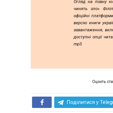
Огляд на повну к
чинять зло» Філі
офіційні платформ
версію книги укра
завантаження, включ
доступні опції чит
mp3.
Оцініть ст
Поділитися у Tele