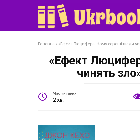
Перейти
до
змісту
Головна
»
«Ефект Люцифера. Чому хороші люди чин
«Ефект Люцифер
чинять зло
Час читання
2 хв.