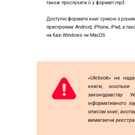
також прослухати її у форматі mp3.
Доступні формати книг сумісні з різни
пристроями: Android, iPhone, iPad, а та
на базі Windows чи MacOS.
«Ukrbook» не над
книги, оскільки
законодавству У
інформативного ха
описом книг, анотац
вимагаючи реєстрац