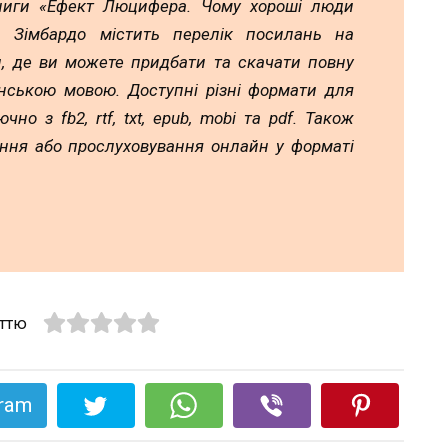
ниги «Ефект Люцифера. Чому хороші люди
п Зімбардо містить перелік посилань на
и, де ви можете придбати та скачати повну
їнською мовою. Доступні різні формати для
но з fb2, rtf, txt, epub, mobi та pdf. Також
ання або прослуховування онлайн у форматі
аттю
gram