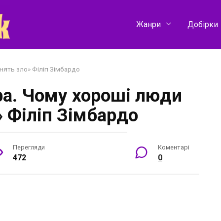
Жанри
Добірки
ять зло» Філіп Зімбардо
а. Чому хороші люди
» Філіп Зімбардо
Перегляди
Коментарі
472
0