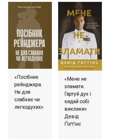
«Посібник
«Мене не
рейнджера.
зламати.
Не для
Гартуй дух і
слабких чи
кидай собі
легкодухих»
виклики»
Девід
Ґоґґінс