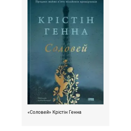
«Соловей» Крістін Генна