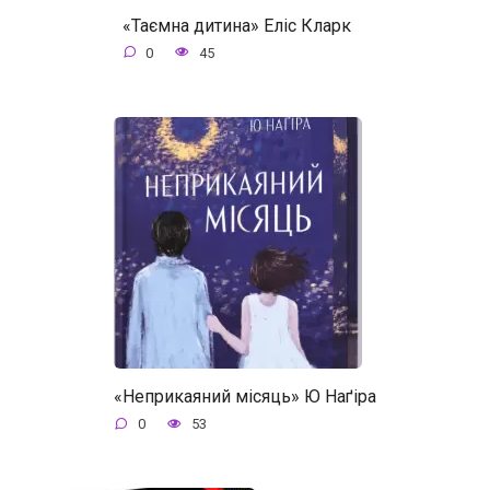
«Таємна дитина» Еліс Кларк
0
45
«Неприкаяний місяць» Ю Наґіра
0
53