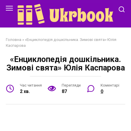
Перейти
до
змісту
Головна
»
«Енциклопедія дошкільника. Зимові свята» Юлія
Каспарова
«Енциклопедія дошкільника.
Зимові свята» Юлія Каспарова
Час читання
Перегляди
Коментарі
2 хв.
87
0