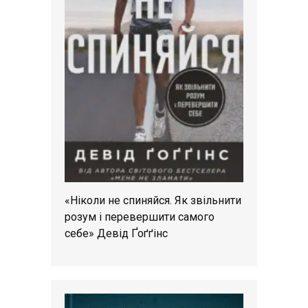
«Ніколи не спиняйся. Як звільнити
розум і перевершити самого
себе» Девід Ґоґґінс