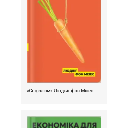
«Соціалізм» Людвіг фон Мізес