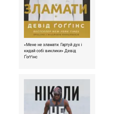
«Мене не зламати. Гартуй дух і
кидай собі виклики» Девід
Ґоґґінс