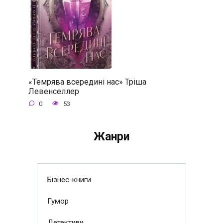
«Темрява всередині нас» Тріша
Левенселлер
0
53
Жанри
Бізнес-книги
Гумор
Детективи