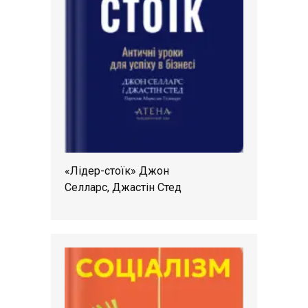
«Лідер-стоїк» Джон
Селларс, Джастін Стед