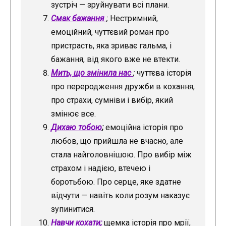
зустріч — зруйнувати всі плани.
Смак бажання
;
Нестримний,
емоційний, чуттєвий роман про
пристрасть, яка зриває гальма, і
бажання, від якого вже не втекти.
Мить, що змінила нас
;
чуттєва історія
про переродження дружби в кохання,
про страхи, сумніви і вибір, який
змінює все.
Дихаю тобою
;
емоційна історія про
любов, що прийшла не вчасно, але
стала найголовнішою. Про вибір між
страхом і надією, втечею і
боротьбою. Про серце, яке здатне
відчути — навіть коли розум наказує
зупинитися.
Навчи кохати;
щемка історія про мрії,