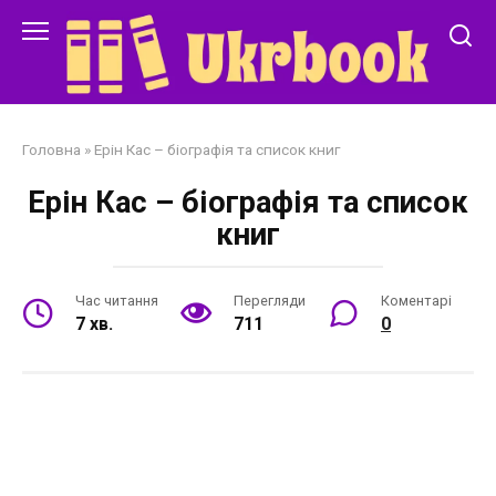
Перейти
до
змісту
Головна
»
Ерін Кас – біографія та список книг
Ерін Кас – біографія та список
книг
Час читання
Перегляди
Коментарі
7 хв.
711
0