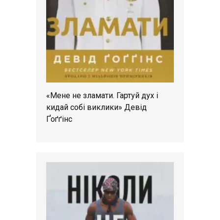
«Мене не зламати. Гартуй дух і
кидай собі виклики» Девід
Ґоґґінс