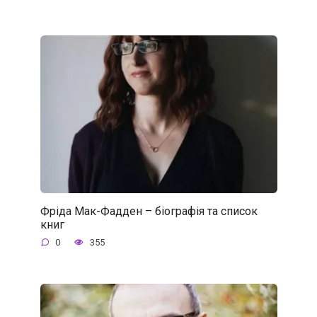
Фріда Мак-Фадден – біографія та список
книг
0
355