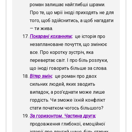
роман залишає найглибші шрами.
Про те, що мрії іноді приходять не для
того, щоб здійснитись, а щоб нагадати
— ти жива.
Покарані коханням;
це історія про
незаплановане почуття, що змінює
все. Про коротку зустріч, яка
перевертає світ. І про біль розлуки,
що іноді говорить більше за слова.
Вітер змін;
це роман про двох
сильних людей, яких зводить
випадок, а роз’єднати може лише
гордість. Чи зможе їхній конфлікт
стати початком чогось більшого?
За горизонтом. Частина друга;
продовження глибокої, емоційної
історії про другий шанс, біль старих