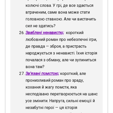
колючі слова. У грі, де все здається
втраченим, саме вона може стати
головною ставкою. Але чи вистачить
сил не здатись?
Зваблені ненавистю;
короткий
любовний роман про небезпечні ігри,
де правда — зброя, а пристрасть
народжується з ненависті. Їхня історія
почалася з обману, але чи зупиниться
вона там?
Зв’язані помстою;
короткий, але
пронизливий роман про зраду,
кохання й жагу помсти, яка
несподівано перетворюється на шанс
усе змінити. Напруга, сильні емоції й
незабутні герої — ця історія