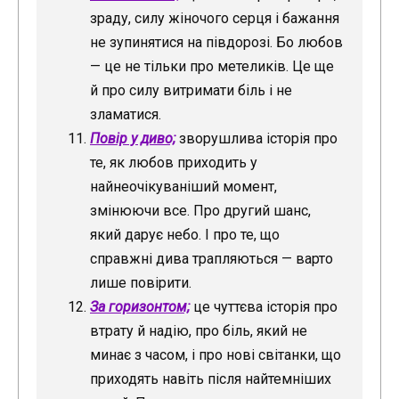
зраду, силу жіночого серця і бажання
не зупинятися на півдорозі. Бо любов
— це не тільки про метеликів. Це ще
й про силу витримати біль і не
зламатися.
Повір у диво;
зворушлива історія про
те, як любов приходить у
найнеочікуваніший момент,
змінюючи все. Про другий шанс,
який дарує небо. І про те, що
справжні дива трапляються — варто
лише повірити.
За горизонтом;
це чуттєва історія про
втрату й надію, про біль, який не
минає з часом, і про нові світанки, що
приходять навіть після найтемніших