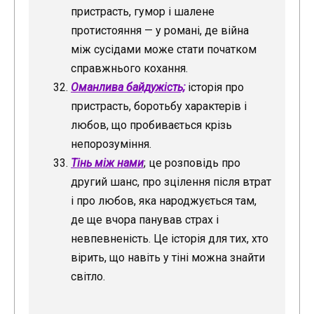
пристрасть, гумор і шалене
протистояння — у романі, де війна
між сусідами може стати початком
справжнього кохання.
Оманлива байдужість;
історія про
пристрасть, боротьбу характерів і
любов, що пробивається крізь
непорозуміння.
Тінь між нами
; це розповідь про
другий шанс, про зцілення після втрат
і про любов, яка народжується там,
де ще вчора панував страх і
невпевненість. Це історія для тих, хто
вірить, що навіть у тіні можна знайти
світло.