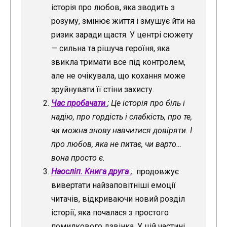
історія про любов, яка зводить з
розуму, змінює життя і змушує йти на
ризик заради щастя. У центрі сюжету
— сильна та рішуча героїня, яка
звикла тримати все під контролем,
але не очікувала, що кохання може
зруйнувати її стіни захисту.
Час пробачати
;
Це історія про біль і
надію, про гордість і слабкість, про те,
чи можна знову навчитися довіряти. І
про любов, яка не питає, чи варто…
вона просто є.
Наосліп. Книга друга
;
продовжує
вивертати найзаповітніші емоції
читачів, відкриваючи новий розділ
історії, яка почалася з простого
помилкового дзвінка. У цій частині