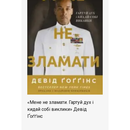
«Мене не зламати. Гартуй дух і
кидай собі виклики» Девід
Ґоґґінс