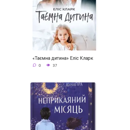
«Таємна дитина» Еліс Кларк
0
37