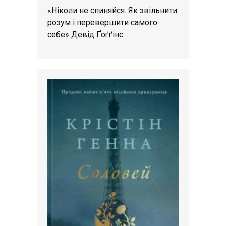
«Ніколи не спиняйся. Як звільнити
розум і перевершити самого
себе» Девід Ґоґґінс