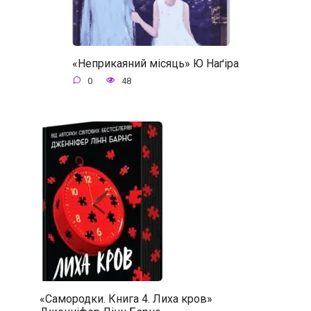
«Неприкаяний місяць» Ю Наґіра
0
48
«Самородки. Книга 4. Лиха кров»