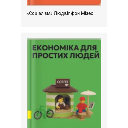
«Соціалізм» Людвіг фон Мізес