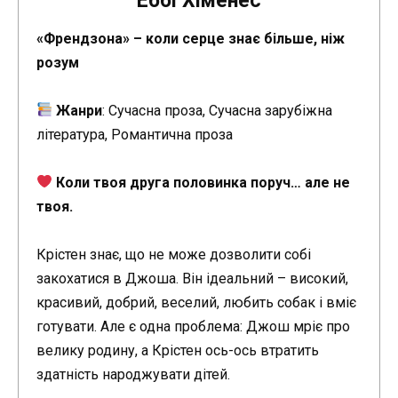
Еббі Хіменес
«Френдзона» – коли серце знає більше, ніж
розум
Жанри
: Сучасна проза, Сучасна зарубіжна
література, Романтична проза
Коли твоя друга половинка поруч… але не
твоя.
Крістен знає, що не може дозволити собі
закохатися в Джоша. Він ідеальний – високий,
красивий, добрий, веселий, любить собак і вміє
готувати. Але є одна проблема: Джош мріє про
велику родину, а Крістен ось-ось втратить
здатність народжувати дітей.