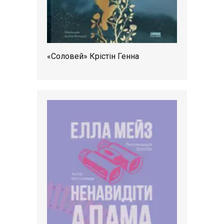
«Соловей» Крістін Генна