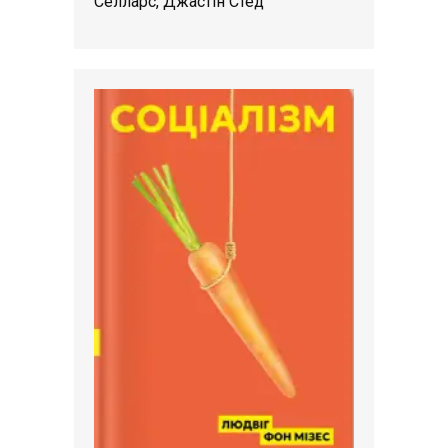
Селларс, Джастін Стед