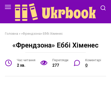
Перейти
до
змісту
Головна
»
«Френдзона» Еббі Хіменес
«Френдзона» Еббі Хіменес
Час читання
Перегляди
Коментарі
2 хв.
277
0