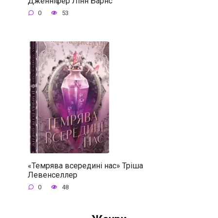
Дженніфер Лінн Барнс
0
53
«Темрява всередині нас» Тріша
Левенселлер
0
48