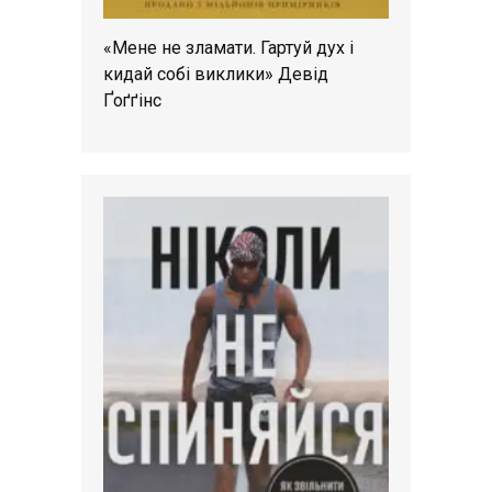
«Мене не зламати. Гартуй дух і
кидай собі виклики» Девід
Ґоґґінс