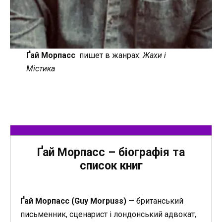
Ґай Морпасс
пишет в жанрах:
Жахи і
Містика
Ґай Морпасс – біографія та
список книг
Ґай Морпасс (Guy Morpuss)
— британський
письменник, сценарист і лондонський адвокат,