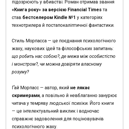
підозрюють у вбивстві. Роман отримав звання
«Книга року» за версією Financial Times
та
став
бестселером Kindle №1
у категоріях
технотрилера й постапокаліптичної фантастики.
Стиль Морпасса — це поєднання психологічного
жаху, наукових ідей та філософських запитань:
що робить нас собою?
,
де межа між особистістю
і монстром?
,
чи можна довіряти власному
розуму?
Ґай Морпасс — автор, який
не лякає
скримерами
, а повільно й невблаганно занурює
читача у темряву людської психіки. Його книги
— це інтелектуальний виклик і водночас
справжнє задоволення для поціновувачів
психологічного жаху.