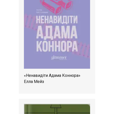
«Ненавидіти Адама Коннора»
Елла Мейз