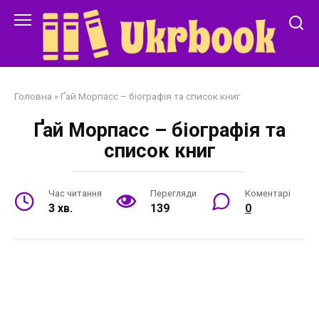
Перейти
до
змісту
Головна
»
Ґай Морпасс – біографія та список книг
Ґай Морпасс – біографія та
список книг
Час читання
Перегляди
Коментарі
3 хв.
139
0