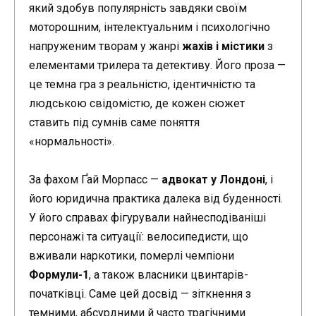
який здобув популярність завдяки своїм
моторошним, інтелектуальним і психологічно
напруженим творам у жанрі
жахів і містики
з
елементами трилера та детективу. Його проза —
це темна гра з реальністю, ідентичністю та
людською свідомістю, де кожен сюжет
ставить під сумнів саме поняття
«нормальності».
За фахом Ґай Морпасс —
адвокат у Лондоні
, і
його юридична практика далека від буденності.
У його справах фігурували найнесподіваніші
персонажі та ситуації: велосипедисти, що
вживали наркотики, померлі чемпіони
Формули-1
, а також власники цвинтарів-
початківці. Саме цей досвід — зіткнення з
темними, абсурдними й часто трагічними