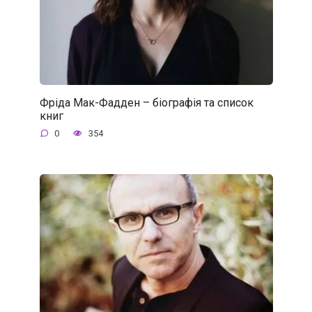
Фріда Мак-Фадден – біографія та список
книг
0
354