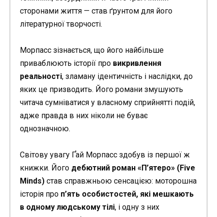
сторонами життя — став ґрунтом для його
літературної творчості.
Морпасс зізнається, що його найбільше
приваблюють історії про
викривлення
реальності
, зламану ідентичність і наслідки, до
яких це призводить. Його романи змушують
читача сумніватися у власному сприйнятті подій,
адже правда в них ніколи не буває
однозначною.
Світову увагу Ґай Морпасс здобув із першої ж
книжки. Його
дебютний роман «П’ятеро» (Five
Minds)
став справжньою сенсацією: моторошна
історія про
п’ять особистостей, які мешкають
в одному людському тілі
, і одну з них