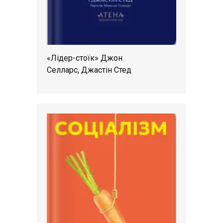
«Лідер-стоїк» Джон
Селларс, Джастін Стед