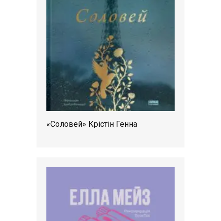
«Соловей» Крістін Генна