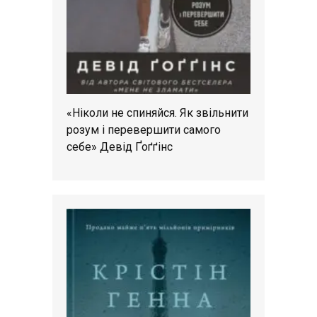
«Ніколи не спиняйся. Як звільнити
розум і перевершити самого
себе» Девід Ґоґґінс