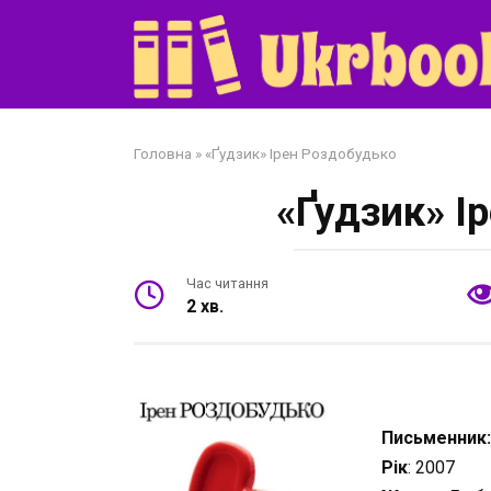
Перейти
до
змісту
Головна
»
«Ґудзик» Ірен Роздобудько
«Ґудзик» І
Час читання
2 хв.
Письменник
Рік
: 2007