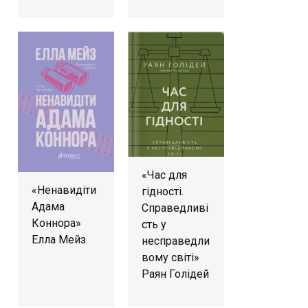
«Час для
«Ненавидіти
гідності.
Адама
Справедливі
Коннора»
сть у
Елла Мейз
несправедли
вому світі»
Раян Голідей