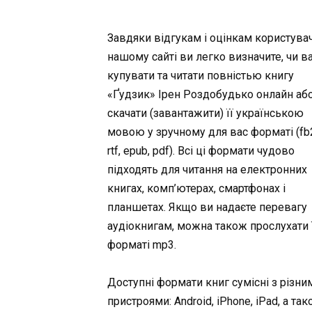
Завдяки відгукам і оцінкам користувач
нашому сайті ви легко визначите, чи в
купувати та читати повністью книгу
«Ґудзик» Ірен Роздобудько онлайн аб
скачати (завантажити) її українською
мовою у зручному для вас форматі (fb2,
rtf, epub, pdf). Всі ці формати чудово
підходять для читання на електронних
книгах, комп’ютерах, смартфонах і
планшетах. Якщо ви надаєте перевагу
аудіокнигам, можна також прослухати ї
форматі mp3.
Доступні формати книг сумісні з різни
пристроями: Android, iPhone, iPad, а та