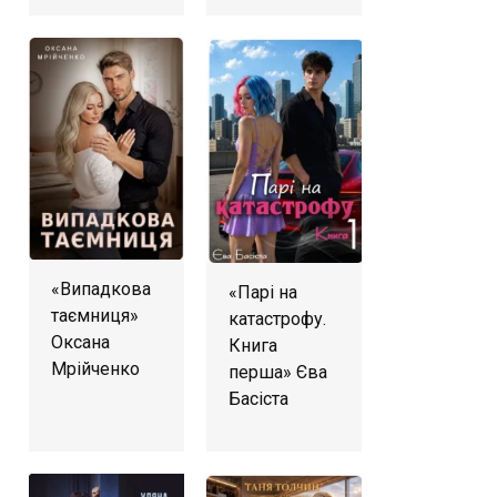
«Випадкова
«Парі на
таємниця»
катастрофу.
Оксана
Книга
Мрійченко
перша» Єва
Басіста