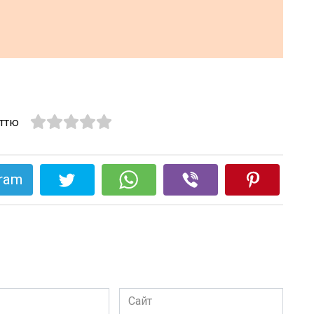
аттю
gram
Сайт