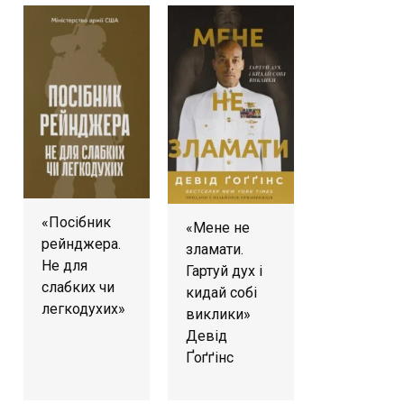
«Посібник
«Мене не
рейнджера.
зламати.
Не для
Гартуй дух і
слабких чи
кидай собі
легкодухих»
виклики»
Девід
Ґоґґінс