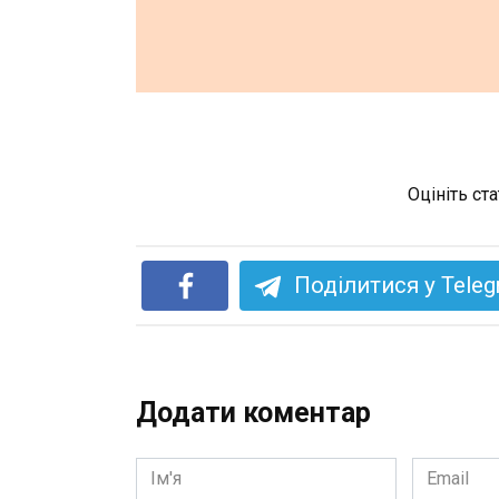
Оцініть ст
Поділитися у Tele
Додати коментар
Ім'я
Email
*
*