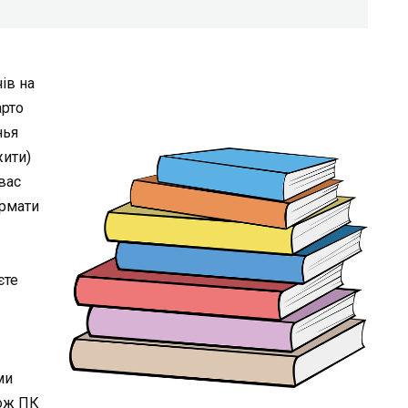
ів на
арто
нья
жити)
вас
формати
єте
ми
кож ПК