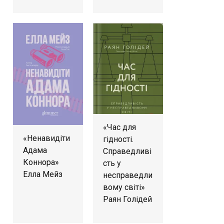
«Час для
«Ненавидіти
гідності.
Адама
Справедливі
Коннора»
сть у
Елла Мейз
несправедли
вому світі»
Раян Голідей