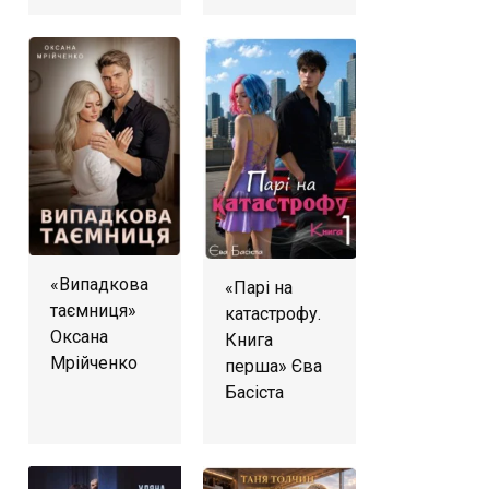
«Випадкова
«Парі на
таємниця»
катастрофу.
Оксана
Книга
Мрійченко
перша» Єва
Басіста