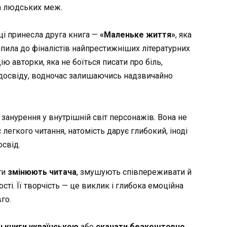
та людських меж.
і принесла друга книга —
«Маленьке життя»
, яка
пила до фіналістів найпрестижніших літературних
ію авторки, яка не боїться писати про біль,
 досвіду, водночас залишаючись надзвичайно
 занурення у внутрішній світ персонажів. Вона не
 легкого читання, натомість дарує глибокий, іноді
освід.
ги
змінюють читача
, змушують співпереживати й
і. Її творчість — це виклик і глибока емоційна
го.
н книги українською
або
скачати безкоштовно
,