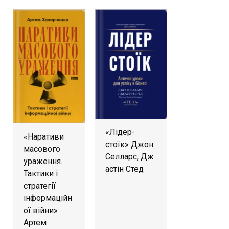
«Лідер-
«Наративи
стоїк» Джон
масового
Селларс, Дж
ураження.
астін Стед
Тактики і
стратегії
інформаційн
ої війни»
Артем