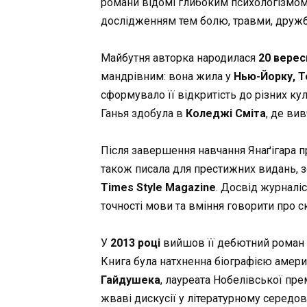
романи відомі глибоким психологізмом
дослідженням тем болю, травми, дружб
Майбутня авторка народилася
20 верес
мандрівним: вона жила у
Нью-Йорку, Те
сформувало її відкритість до різних кул
Ганья здобула в
Коледжі Сміта
, де вив
Після завершення навчання Янаґігара
також писала для престижних видань,
Times Style Magazine
. Досвід журналіс
точності мови та вміння говорити про ск
У
2013 році
вийшов її дебютний роман
Книга була натхненна біографією амер
Гайдушека
, лауреата Нобелівської пре
жваві дискусії у літературному серед