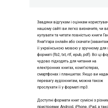
Завдяки відгукам і оцінкам користувач
нашому сайті ви легко визначите, чи в
купувати та читати повністью книги Га
Янаґігара онлайн або скачати (заванта
її українською мовою у зручному для 
форматі (fb2, txt, rtf, epub, pdf). Всі ці 
чудово підходять для читання на
електронних книгах, комп’ютерах,
смартфонах і планшетах. Якщо ви нада
перевагу аудіокнигам, можна також
прослухати її у форматі mp3.
Доступні формати книг сумісні з різни
пристроями: Android, iPhone, iPad, а та