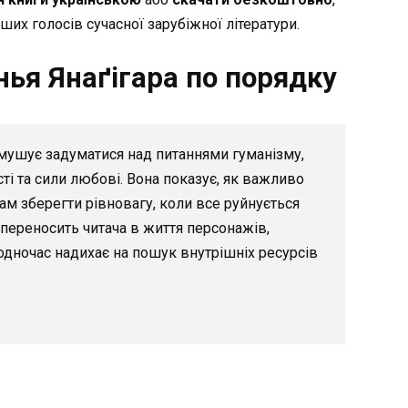
ших голосів сучасної зарубіжної літератури.
нья Янаґігара по порядку
змушує задуматися над питаннями гуманізму,
сті та сили любові. Вона показує, як важливо
ам зберегти рівновагу, коли все руйнується
 переносить читача в життя персонажів,
водночас надихає на пошук внутрішніх ресурсів