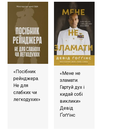
«Посібник
«Мене не
рейнджера.
зламати.
Не для
Гартуй дух і
слабких чи
кидай собі
легкодухих»
виклики»
Девід
Ґоґґінс