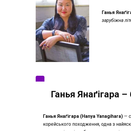
Ганья Янаґі
зарубіжна літ
Ганья Янаґігара – 
Ганья Янаґігара (Hanya Yanagihara)
— с
корейського походження, одна з найяс