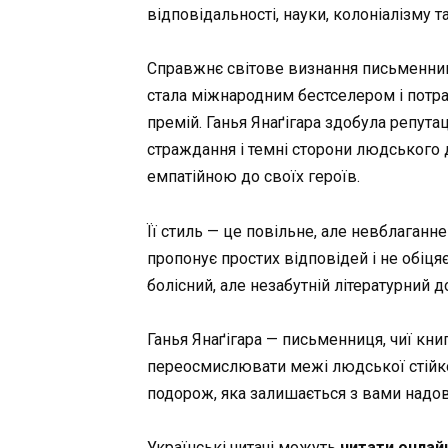
відповідальності, науки, колоніалізму 
Справжнє світове визнання письменниц
стала міжнародним бестселером і потра
премій. Ганья Янаґігара здобула репутац
страждання і темні сторони людського
емпатійною до своїх героїв.
Її стиль — це повільне, але невблаганне
пропонує простих відповідей і не обіцяє
болісний, але незабутній літературний д
Ганья Янаґігара — письменниця, чиї кни
переосмислювати межі людської стійкост
подорож, яка залишається з вами надов
Українські читачі можуть
читати онлай