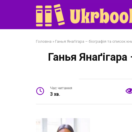
Перейти
до
змісту
Головна
»
Ганья Янаґігара – біографія та список кн
Ганья Янаґігара 
Час читання
3 хв.