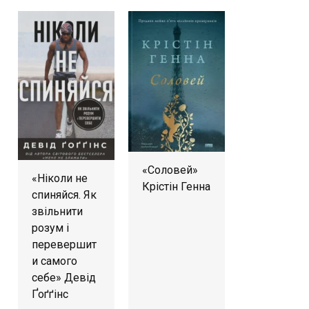
«Соловей»
«Ніколи не
Крістін Генна
спиняйся. Як
звільнити
розум і
перевершит
и самого
себе» Девід
Ґоґґінс