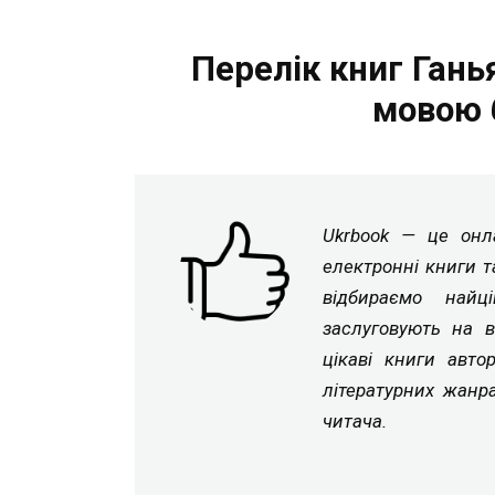
Перелік книг Гань
мовою 
Ukrbook — це онла
електронні книги т
відбираємо найц
заслуговують на в
цікаві книги авто
літературних жанр
читача.