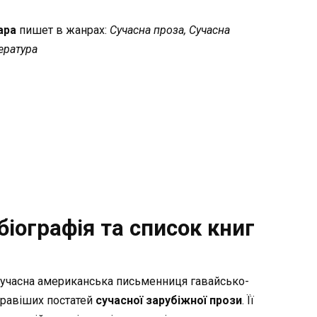
гара
пишет в жанрах:
Сучасна проза, Сучасна
ература
біографія та список книг
учасна американська письменниця гавайсько-
кравіших постатей
сучасної зарубіжної прози
. Її