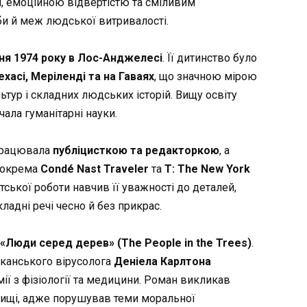
, емоційною відвертістю та сміливим
и й меж людської витривалості.
ня 1974 року в Лос-Анджелесі
. Її дитинство було
хасі, Меріленді та на Гаваях
, що значною мірою
ьтур і складних людських історій. Вищу освіту
чала гуманітарні науки.
 працювала
публіцисткою та редакторкою
, а
 зокрема
Condé Nast Traveler
та
T: The New York
тської роботи навчив її уважності до деталей,
ладні речі чесно й без прикрас.
«Люди серед дерев» (The People in the Trees)
.
иканського вірусолога
Деніела Карлтона
мії з фізіології та медицини. Роман викликав
овищі, адже порушував теми моральної