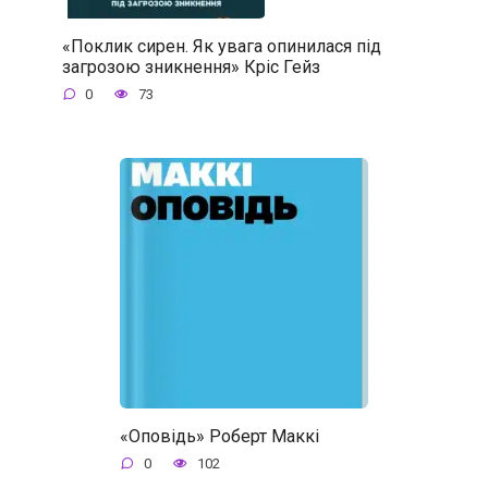
«Поклик сирен. Як увага опинилася під
загрозою зникнення» Кріс Гейз
0
73
«Оповідь» Роберт Маккі
0
102