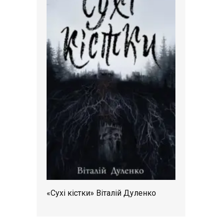
«Сухі кістки» Віталій Дуленко