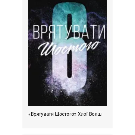
«Врятувати Шостого» Хлої Волш