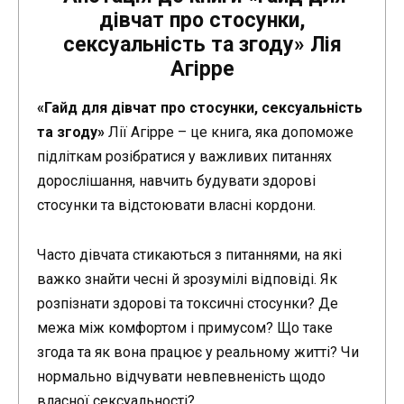
дівчат про стосунки,
сексуальність та згоду» Лія
Агірре
«Гайд для дівчат про стосунки, сексуальність
та згоду»
Лії Агірре – це книга, яка допоможе
підліткам розібратися у важливих питаннях
дорослішання, навчить будувати здорові
стосунки та відстоювати власні кордони.
Часто дівчата стикаються з питаннями, на які
важко знайти чесні й зрозумілі відповіді. Як
розпізнати здорові та токсичні стосунки? Де
межа між комфортом і примусом? Що таке
згода та як вона працює у реальному житті? Чи
нормально відчувати невпевненість щодо
власної сексуальності?