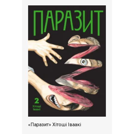
«Паразит» Хітоші Іваакі