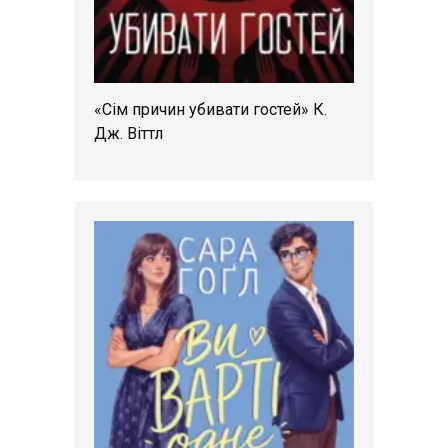
«Сім причин убивати гостей» К.
Дж. Віттл