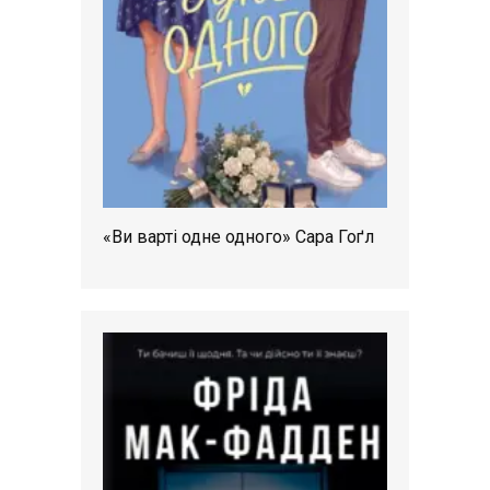
«Ви варті одне одного» Сара Гоґл