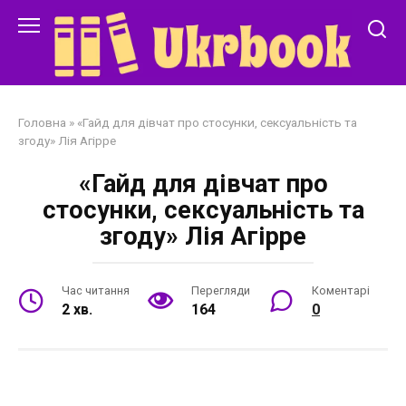
Перейти
до
змісту
Головна
»
«Гайд для дівчат про стосунки, сексуальність та
згоду» Лія Агірре
«Гайд для дівчат про
стосунки, сексуальність та
згоду» Лія Агірре
Час читання
Перегляди
Коментарі
2 хв.
164
0