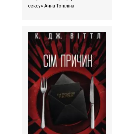
сексу» Анна Топіліна