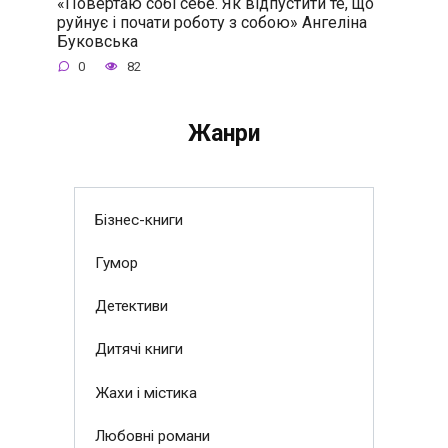
«Повертаю собі себе. Як відпустити те, що
руйнує і почати роботу з собою» Ангеліна
Буковська
0
82
Жанри
Бізнес-книги
Гумор
Детективи
Дитячі книги
Жахи і містика
Любовні романи