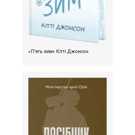
«П’ять зим» Кітті Джонсон