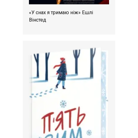
«У снах я тримаю ніж» Ешлі
Вінстед