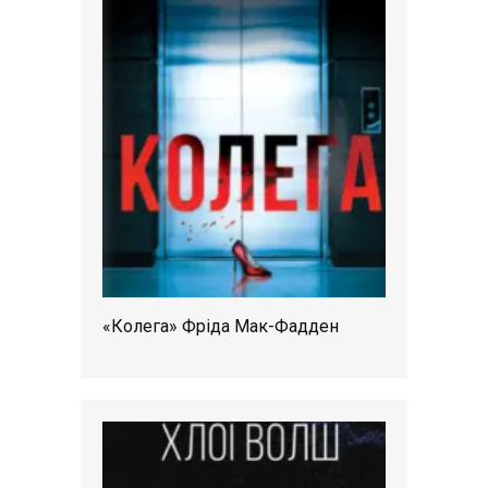
«Колега» Фріда Мак-Фадден