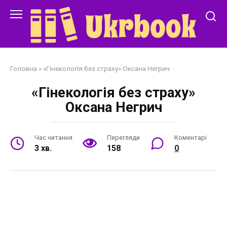
Перейти
до
змісту
Головна
»
«Гінекологія без страху» Оксана Негрич
«Гінекологія без страху»
Оксана Негрич
Час читання
Перегляди
Коментарі
3 хв.
158
0