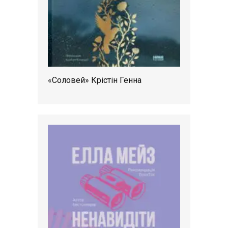
«Соловей» Крістін Генна