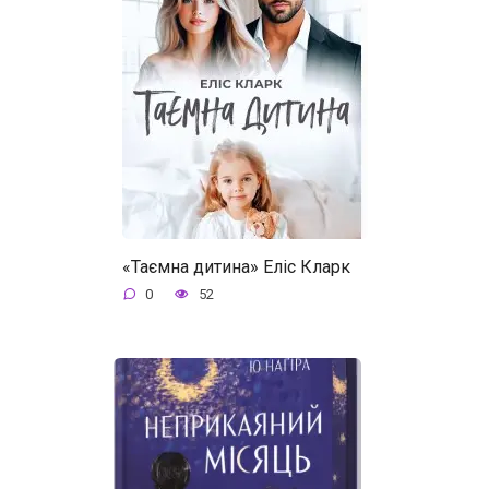
«Таємна дитина» Еліс Кларк
0
52