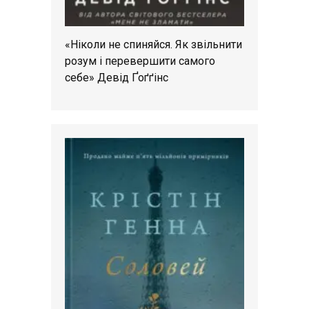
«Ніколи не спиняйся. Як звільнити
розум і перевершити самого
себе» Девід Ґоґґінс