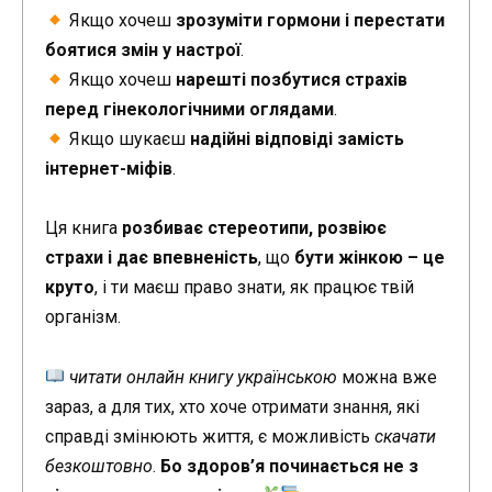
Якщо хочеш
зрозуміти гормони і перестати
боятися змін у настрої
.
Якщо хочеш
нарешті позбутися страхів
перед гінекологічними оглядами
.
Якщо шукаєш
надійні відповіді замість
інтернет-міфів
.
Ця книга
розбиває стереотипи, розвіює
страхи і дає впевненість
, що
бути жінкою – це
круто
, і ти маєш право знати, як працює твій
організм.
читати онлайн книгу українською
можна вже
зараз, а для тих, хто хоче отримати знання, які
справді змінюють життя, є можливість
скачати
безкоштовно
.
Бо здоров’я починається не з