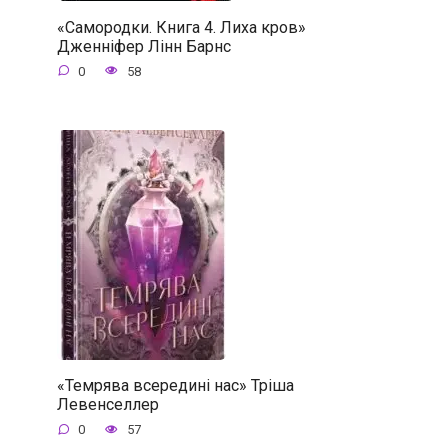
«Самородки. Книга 4. Лиха кров»
Дженніфер Лінн Барнс
0
58
«Темрява всередині нас» Тріша
Левенселлер
0
57