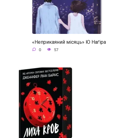
«Неприкаяний місяць» Ю Наґіра
0
57