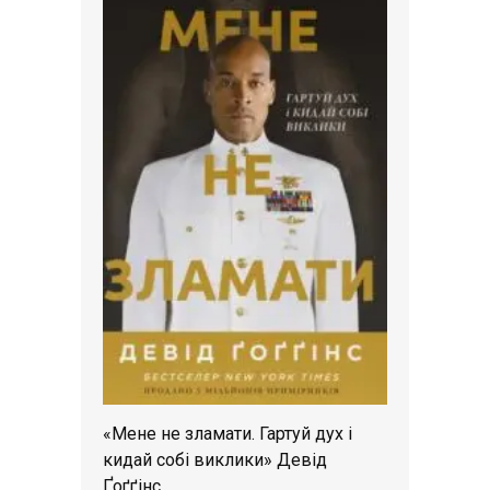
«Мене не зламати. Гартуй дух і
кидай собі виклики» Девід
Ґоґґінс