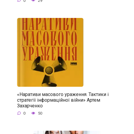
0
29
«Наративи масового ураження. Тактики і
стратегії інформаційної війни» Артем
Захарченко
0
50