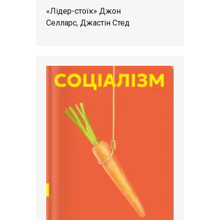
«Лідер-стоїк» Джон
Селларс, Джастін Стед