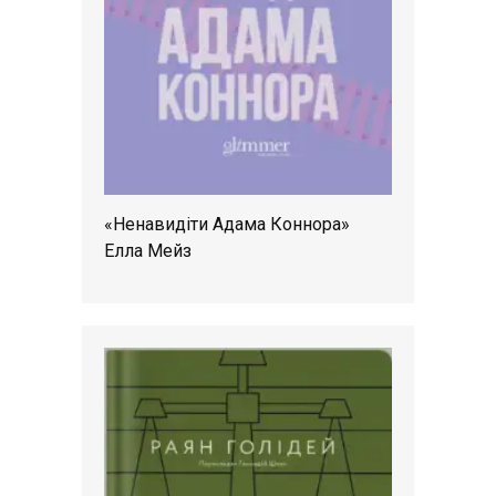
«Ненавидіти Адама Коннора»
Елла Мейз