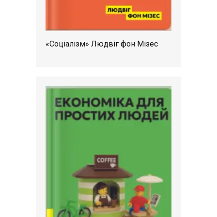
«Соціалізм» Людвіг фон Мізес