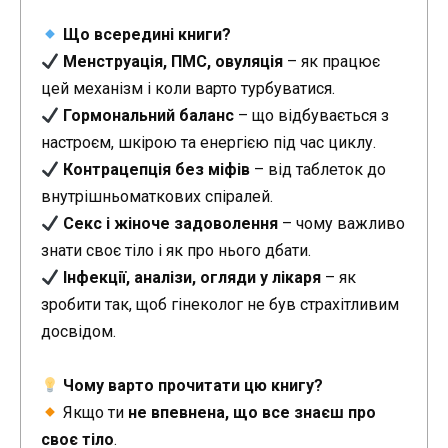
Що всередині книги?
Менструація, ПМС, овуляція
– як працює
цей механізм і коли варто турбуватися.
Гормональний баланс
– що відбувається з
настроєм, шкірою та енергією під час циклу.
Контрацепція без міфів
– від таблеток до
внутрішньоматкових спіралей.
Секс і жіноче задоволення
– чому важливо
знати своє тіло і як про нього дбати.
Інфекції, аналізи, огляди у лікаря
– як
зробити так, щоб гінеколог не був страхітливим
досвідом.
Чому варто прочитати цю книгу?
Якщо ти
не впевнена, що все знаєш про
своє тіло
.