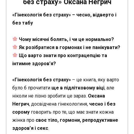
без страху» Оксана Негрич
«Гінекологія без страху» – чесно, відверто і
без табу
Чому місячні болять, і чи це нормально?
Як розібратися в гормонах і не панікувати?
Що варто знати про контрацепцію та
інтимне здоров’я?
«Гінекологія без страху»
– це книга, яку варто
було б прочитати
ще в підлітковому віці
, але
ніколи не пізно зробити це зараз.
Оксана
Негрич
, досвідчена гінекологиня,
чесно і без
сорому
говорить про те, що має знати кожна
жінка про
своє тіло, гормони, репродуктивне
здоров’я і секс
.