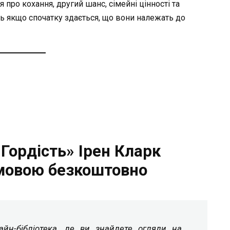
я про кохання, другий шанс, сімейні цінності та
ть якщо спочатку здається, що вони належать до
Гордість» Ірен Кларк
мовою безкоштовно
йн-бібліотека, де ви знайдете огляди на