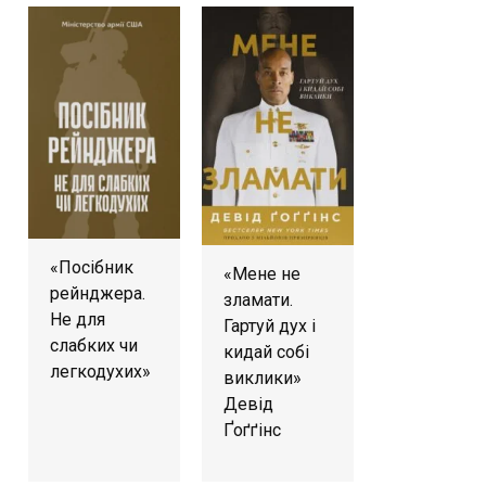
«Посібник
«Мене не
рейнджера.
зламати.
Не для
Гартуй дух і
слабких чи
кидай собі
легкодухих»
виклики»
Девід
Ґоґґінс