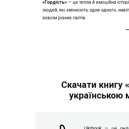
«Гордість»
— це тепла й емоційна історі
людей, які змінюють одне одного, наві
зовсім різних світів.
Скачати книгу «
українською 
Ukrbook — це онла