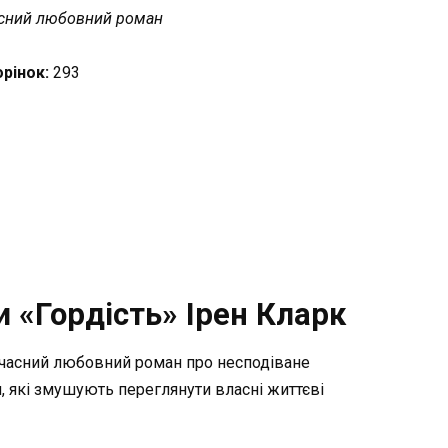
сний любовний роман
орінок:
293
 «Гордість» Ірен Кларк
часний любовний роман про несподіване
я, які змушують переглянути власні життєві