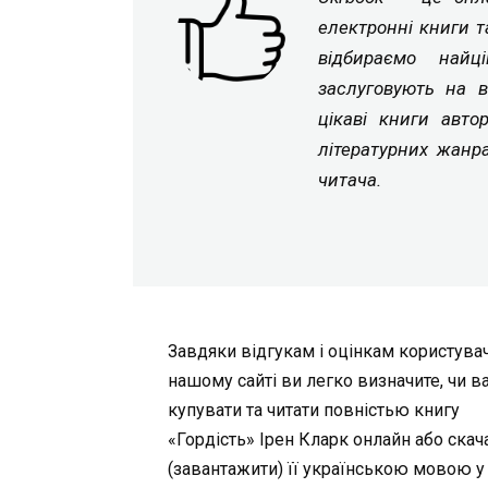
електронні книги т
відбираємо найц
заслуговують на в
цікаві книги авто
літературних жанр
читача.
Завдяки відгукам і оцінкам користувач
нашому сайті ви легко визначите, чи в
купувати та читати повністью книгу
«Гордість» Ірен Кларк онлайн або скач
(завантажити) її українською мовою у