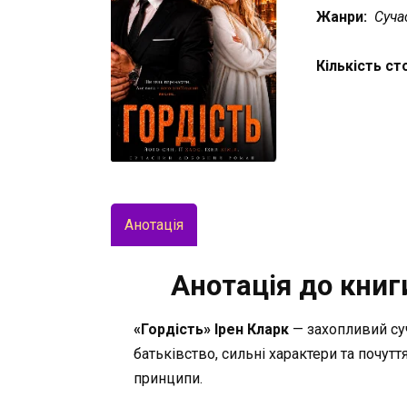
Жанри:
Суча
Кількість ст
Анотація
Анотація до книги
«Гордість» Ірен Кларк
— захопливий су
батьківство, сильні характери та почутт
принципи.