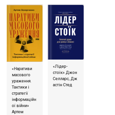
«Лідер-
«Наративи
стоїк» Джон
масового
Селларс, Дж
ураження.
астін Стед
Тактики і
стратегії
інформаційн
ої війни»
Артем