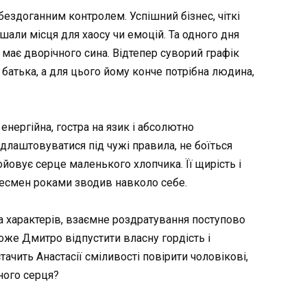
ездоганним контролем. Успішний бізнес, чіткі
шали місця для хаосу чи емоцій. Та одного дня
о має дворічного сина. Відтепер суворий графік
атька, а для цього йому конче потрібна людина,
 енергійна, гостра на язик і абсолютно
длаштовуватися під чужі правила, не боїться
овує серце маленького хлопчика. Її щирість і
знесмен роками зводив навколо себе.
а характерів, взаємне роздратування поступово
оже Дмитро відпустити власну гордість і
ачить Анастасії сміливості повірити чоловікові,
ного серця?