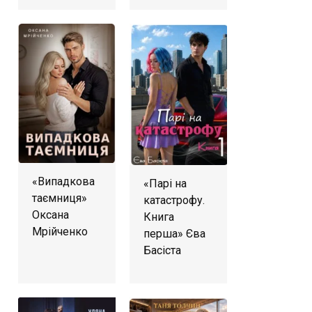
«Випадкова
«Парі на
таємниця»
катастрофу.
Оксана
Книга
Мрійченко
перша» Єва
Басіста