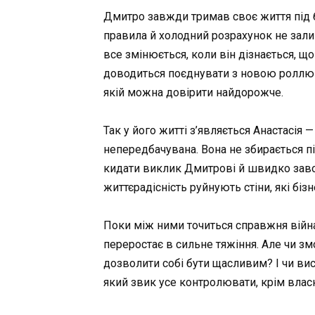
Дмитро завжди тримав своє життя під б
правила й холодний розрахунок не зали
все змінюється, коли він дізнається, щ
доводиться поєднувати з новою роллю б
якій можна довірити найдорожче.
Так у його житті з’являється Анастасія —
непередбачувана. Вона не збирається пі
кидати виклик Дмитрові й швидко завой
життєрадісність руйнують стіни, які бі
Поки між ними точиться справжня війн
переростає в сильне тяжіння. Але чи зм
дозволити собі бути щасливим? І чи вист
який звик усе контролювати, крім влас