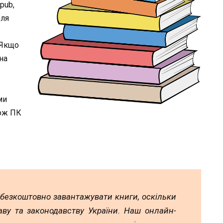
epub,
для
 Якщо
на
ми
кож ПК
 безкоштовно завантажувати книги, оскільки
аву та законодавству України. Наш онлайн-