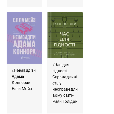
«Час для
«Ненавидіти
гідності.
Адама
Справедливі
Коннора»
сть у
Елла Мейз
несправедли
вому світі»
Раян Голідей