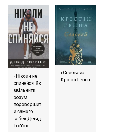
«Соловей»
«Ніколи не
Крістін Генна
спиняйся. Як
звільнити
розум і
перевершит
и самого
себе» Девід
Ґоґґінс