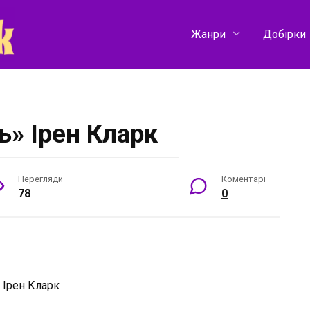
Жанри
Добірки
ь» Ірен Кларк
Перегляди
Коментарі
78
0
:
Ірен Кларк