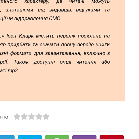
тивного характеру, де читачі можуть
 анотаціями від видавців, відгуками та
ції чи відправлення СМС.
ь» Ірен Кларк містить перелік посилань на
ете придбати та скачати повну версію книги
різні формати для завантаження, включно з
а pdf. Також доступні опції читання або
аті mp3.
аттю