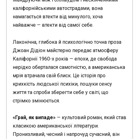
каліфорнійськими автострадами, вона
намагається втекти від минулого, хоча
найважче — втекти від самої себе.
Лаконічна, глибока й психологічно точна проза
Джоан Дідіон майстерно передає атмосферу
Каліфорнії 1960-х років — епохи, де свобода
нерідко оберталася самотністю, а американська
мрія втрачала свій блиск. Це історія про
крихкість людської психіки, пошуки сенсу
життя та спроби зберегти себе у світі, що
стрімко змінюється.
«Грай, як випаде»
— культовий роман, який став
класикою американської літератури.
Пронизливий, чесний і напрочуд сучасний, він