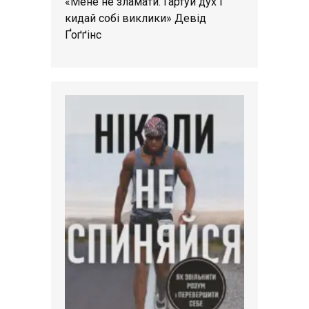
«Мене не зламати. Гартуй дух і
кидай собі виклики» Девід
Ґоґґінс