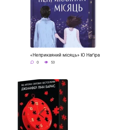
«Неприкаяний місяць» Ю Наґіра
0
53