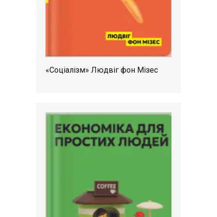
«Соціалізм» Людвіг фон Мізес