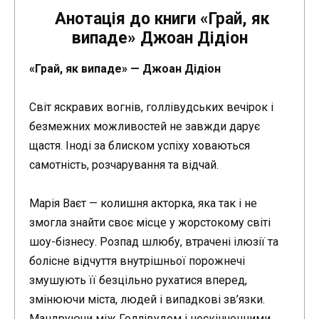
Анотація до книги «Грай, як
випаде» Джоан Дідіон
«Грай, як випаде» — Джоан Дідіон
Світ яскравих вогнів, голлівудських вечірок і
безмежних можливостей не завжди дарує
щастя. Іноді за блиском успіху ховаються
самотність, розчарування та відчай.
Марія Ваєт — колишня акторка, яка так і не
змогла знайти своє місце у жорстокому світі
шоу-бізнесу. Розпад шлюбу, втрачені ілюзії та
болісне відчуття внутрішньої порожнечі
змушують її безцільно рухатися вперед,
змінюючи міста, людей і випадкові зв’язки.
Мандруючи між Голлівудом і нескінченними