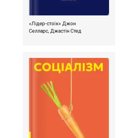
«Лідер-стоїк» Джон
Селларс, Джастін Стед