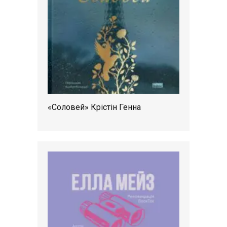
«Соловей» Крістін Генна