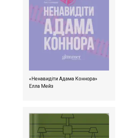
«Ненавидіти Адама Коннора»
Елла Мейз