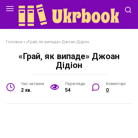
Перейти
до
змісту
Головна
»
«Грай, як випаде» Джоан Дідіон
«Грай, як випаде» Джоан
Дідіон
Час читання
Перегляди
Коментарі
2 хв.
54
0