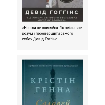
«Ніколи не спиняйся. Як звільнити
розум і перевершити самого
себе» Девід Ґоґґінс