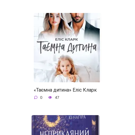
«Таємна дитина» Еліс Кларк
0
47