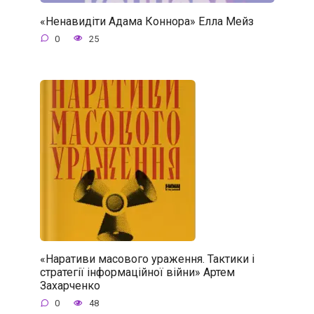
«Ненавидіти Адама Коннора» Елла Мейз
0
25
«Наративи масового ураження. Тактики і
стратегії інформаційної війни» Артем
Захарченко
0
48