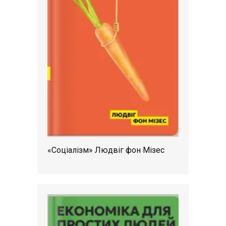
«Соціалізм» Людвіг фон Мізес