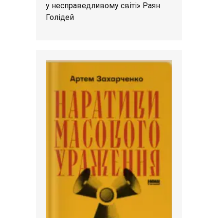
у несправедливому світі» Раян
Голідей