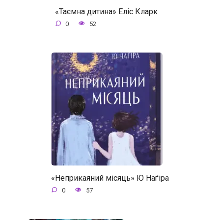
«Таємна дитина» Еліс Кларк
0
52
«Неприкаяний місяць» Ю Наґіра
0
57