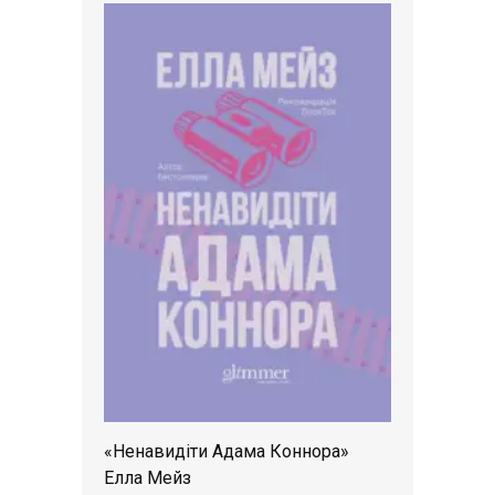
«Ненавидіти Адама Коннора»
Елла Мейз