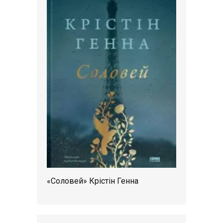
«Соловей» Крістін Генна