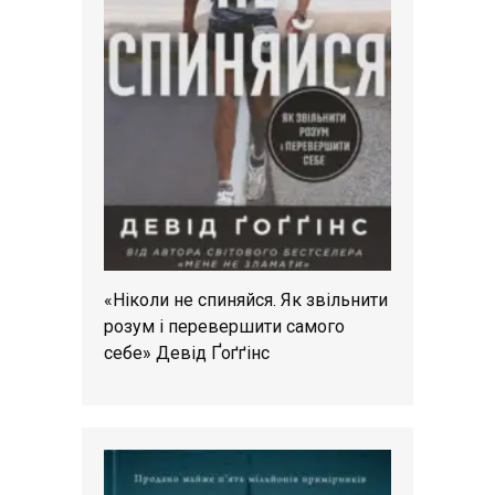
«Ніколи не спиняйся. Як звільнити
розум і перевершити самого
себе» Девід Ґоґґінс