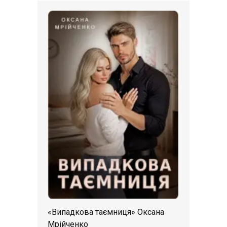
«Випадкова таємниця» Оксана
Мрійченко