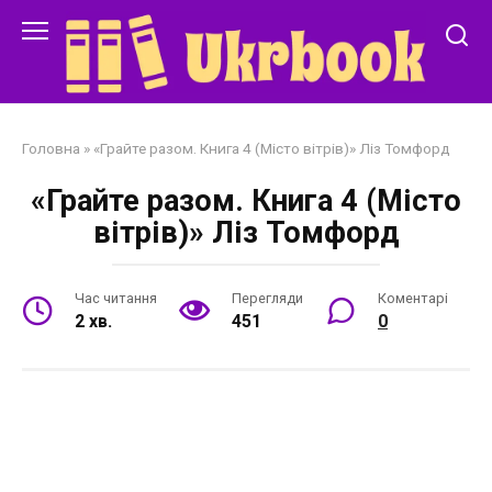
Перейти
до
змісту
Головна
»
«Грайте разом. Книга 4 (Місто вітрів)» Ліз Томфорд
«Грайте разом. Книга 4 (Місто
вітрів)» Ліз Томфорд
Час читання
Перегляди
Коментарі
2 хв.
451
0