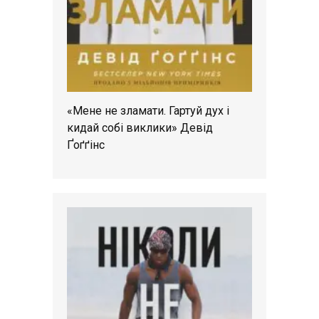
«Мене не зламати. Гартуй дух і
кидай собі виклики» Девід
Ґоґґінс