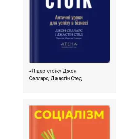
«Лідер-стоїк» Джон
Селларс, Джастін Стед