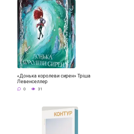
«Донька королеви сирен» Тріша
Левенселлер
0
31