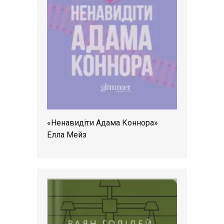
«Ненавидіти Адама Коннора»
Елла Мейз