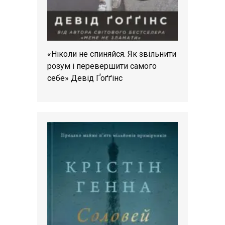
«Ніколи не спиняйся. Як звільнити
розум і перевершити самого
себе» Девід Ґоґґінс