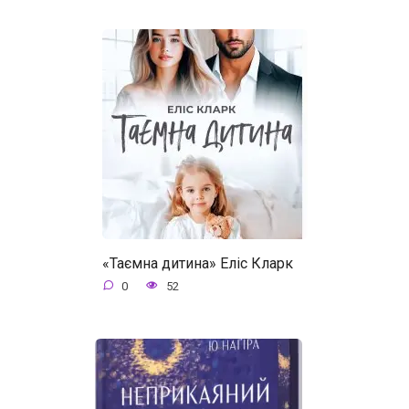
«Таємна дитина» Еліс Кларк
0
52