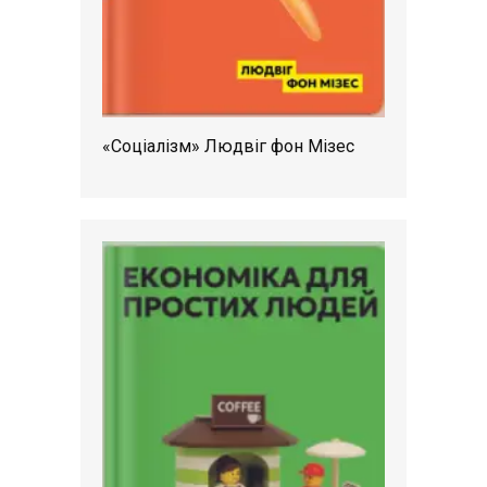
«Соціалізм» Людвіг фон Мізес