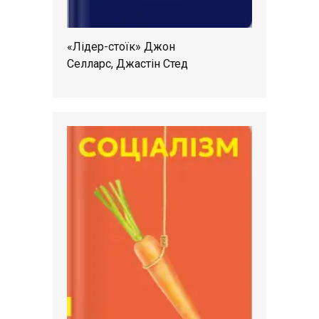
«Лідер-стоїк» Джон
Селларс, Джастін Стед