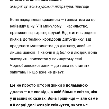
Жанри: сучасна художня література, пригоди
Вона народилася красивою — і заплатила за це
найвищу ціну. У її минулому — насильство,
приниження, втрати, відчай. Від життя в родині
пияків до темних коридорів дитбудинку, від
краденого материнства до діагнозу, який не
лишає шансів. Тікаючи від болю й людей, вона
знаходить прихисток у покинутому селі
Чорнобильської зони — де тиша не ставить
запитань і ніщо вже не дивує.
Це не просто історія жінки з поламаною
долею — це сповідь, в якій більше світла, ніж
у щасливих казках. Вона грішниця — але саме
в її серці досі жевріє співчуття, якого не