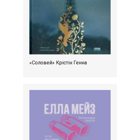
«Соловей» Крістін Генна