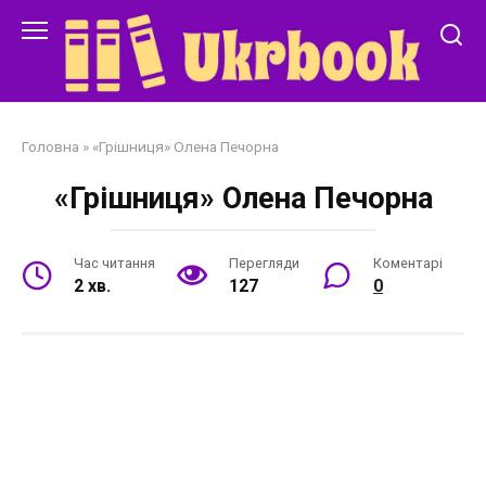
Перейти
до
змісту
Головна
»
«Грішниця» Олена Печорна
«Грішниця» Олена Печорна
Час читання
Перегляди
Коментарі
2 хв.
127
0