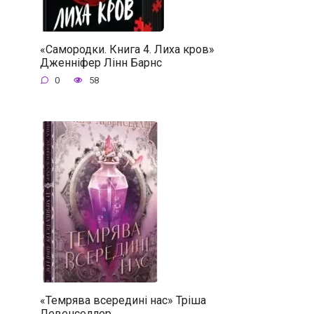
«Самородки. Книга 4. Лиха кров»
Дженніфер Лінн Барнс
0
58
«Темрява всередині нас» Тріша
Левенселлер