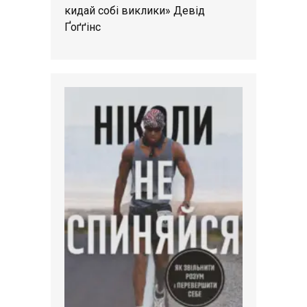
кидай собі виклики» Девід
Ґоґґінс