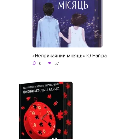
«Неприкаяний місяць» Ю Наґіра
0
57