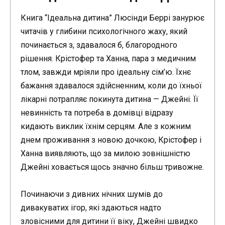
Книга “Ідеальна дитина” Люсінди Беррі занурює
читачів у глибини психологічного жаху, який
починається з, здавалося б, благородного
рішення. Крістофер та Ханна, пара з медичним
тлом, завжди мріяли про ідеальну сім’ю. Їхнє
бажання здавалося здійсненним, коли до їхньої
лікарні потрапляє покинута дитина — Джейні. Її
невинність та потреба в домівці відразу
кидають виклик їхнім серцям. Але з кожним
днем проживання з новою дочкою, Крістофер і
Ханна виявляють, що за милою зовнішністю
Джейні ховається щось значно більш тривожне.
Починаючи з дивних нічних шумів до
дивакуватих ігор, які здаються надто
зловісними для дитини її віку, Джейні швидко