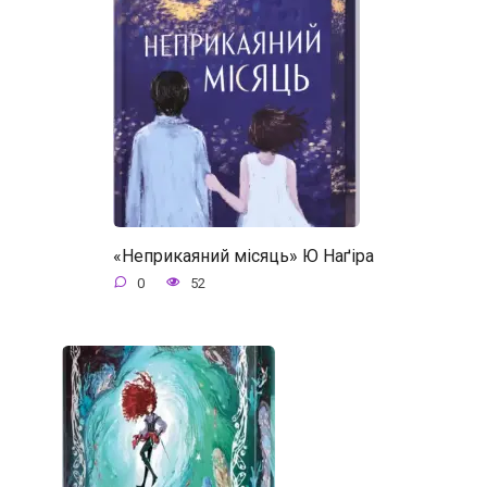
«Неприкаяний місяць» Ю Наґіра
0
52