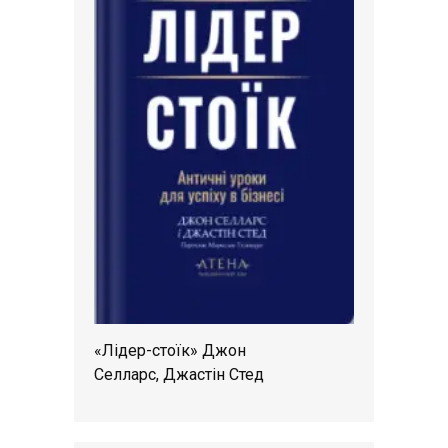
«Лідер-стоїк» Джон
Селларс, Джастін Стед