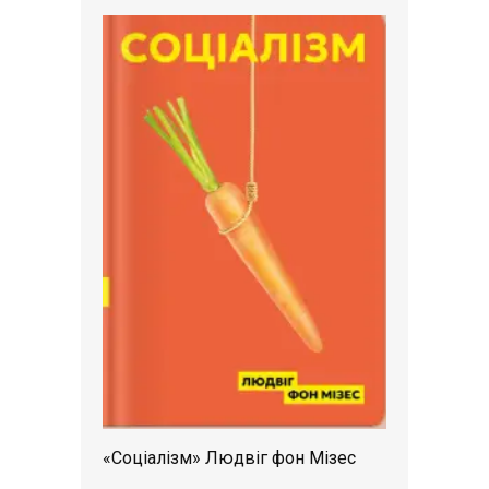
«Соціалізм» Людвіг фон Мізес