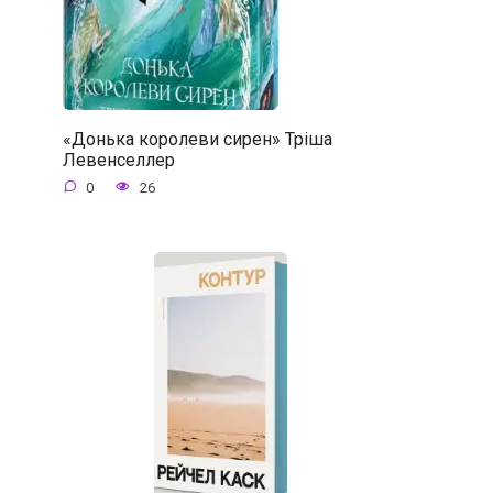
«Донька королеви сирен» Тріша
Левенселлер
0
26