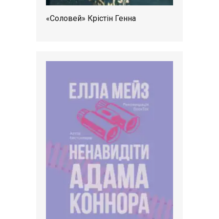
«Соловей» Крістін Генна