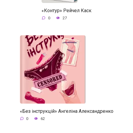
«Контур» Рейчел Каск
0
27
«Без інструкцій» Ангеліна Александренко
0
62