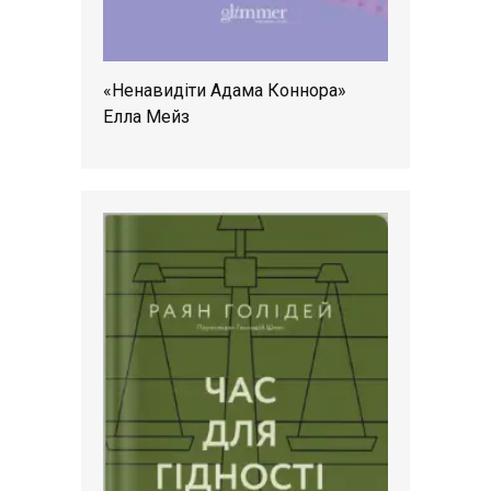
«Ненавидіти Адама Коннора»
Елла Мейз