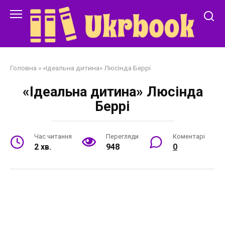
Перейти
до
змісту
Головна
»
«Ідеальна дитина» Люсінда Беррі
«Ідеальна дитина» Люсінда
Беррі
Час читання
Перегляди
Коментарі
2 хв.
948
0