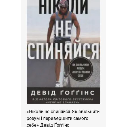
«Ніколи не спиняйся. Як звільнити
розум і перевершити самого
себе» Девід Ґоґґінс