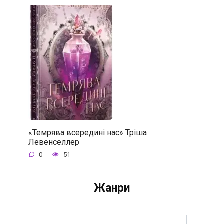
«Темрява всередині нас» Тріша
Левенселлер
0
51
Жанри