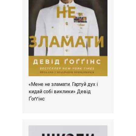
«Мене не зламати. Гартуй дух і
кидай собі виклики» Девід
Ґоґґінс