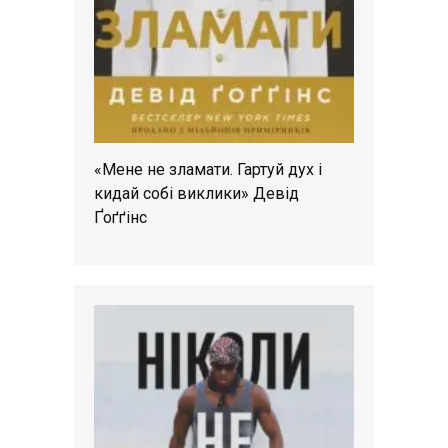
«Мене не зламати. Гартуй дух і
кидай собі виклики» Девід
Ґоґґінс