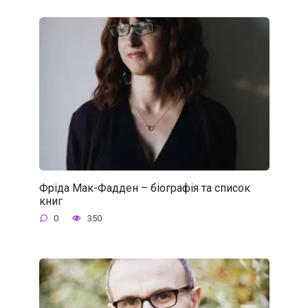
Фріда Мак-Фадден – біографія та список
книг
0
350