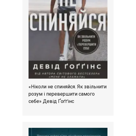
«Ніколи не спиняйся. Як звільнити
розум і перевершити самого
себе» Девід Ґоґґінс