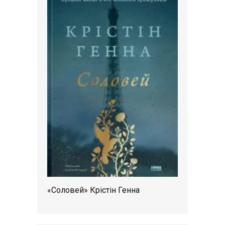
«Соловей» Крістін Генна