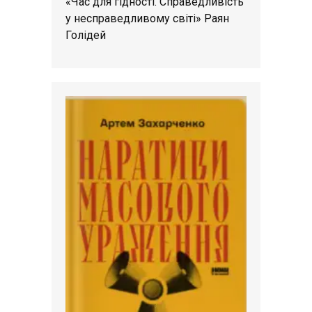
«Час для гідності. Справедливість
у несправедливому світі» Раян
Голідей