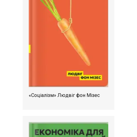
«Соціалізм» Людвіг фон Мізес