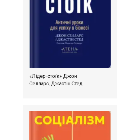
«Лідер-стоїк» Джон
Селларс, Джастін Стед