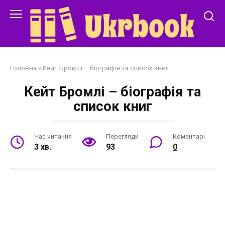
Перейти
до
змісту
Головна
»
Кейт Бромлі – біографія та список книг
Кейт Бромлі – біографія та
список книг
Час читання
Перегляди
Коментарі
3 хв.
93
0