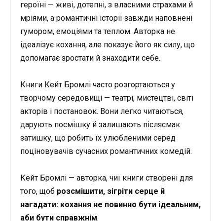
героїні — живі, дотепні, з власними страхами й
мріями, а романтичні історії завжди наповнені
гумором, емоціями та теплом. Авторка не
ідеалізує кохання, але показує його як силу, що
допомагає зростати й знаходити себе.
Книги Кейт Бромлі часто розгортаються у
творчому середовищі — театрі, мистецтві, світі
акторів і постановок. Вони легко читаються,
дарують посмішку й залишають післясмак
затишку, що робить їх улюбленими серед
поціновувачів сучасних романтичних комедій.
Кейт Бромлі — авторка, чиї книги створені для
того, щоб
розсмішити, зігріти серце й
нагадати: кохання не повинно бути ідеальним,
аби бути справжнім
.