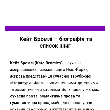
Кейт Бромлі – біографія та
список книг
Кейт Бромлі (Kate Bromley)
— сучасна
американська письменниця з Нью-Йорка,
яскрава представниця
сучасної зарубіжної
літератури
, відома своїми теплими, дотепними
та романтичними історіями. Вона пише у жанрах
сучасна проза, романтична проза та
гумористична проза
, майстерно поєднуючи
кохання, самоіронію й життєві ситуації, у яких