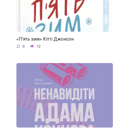
«П’ять зим» Кітті Джонсон
0
12