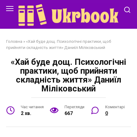
Перейти
до
змісту
Головна
»
«Хай буде дощ. Психологічні практики, щоб
прийняти складність життя» Даниїл Міліковський
«Хай буде дощ. Психологічні
практики, щоб прийняти
складність життя» Даниїл
Міліковський
Час читання
Перегляди
Коментарі
2 хв.
667
0