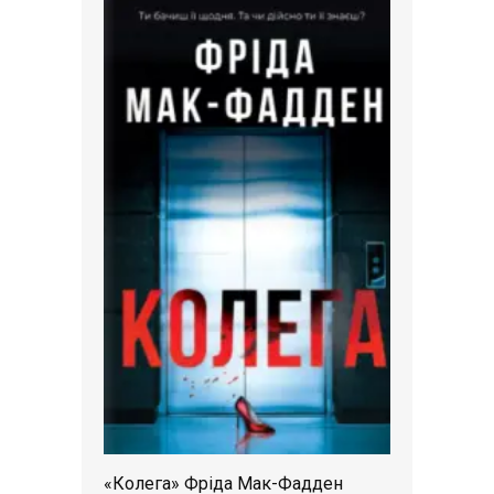
«Колега» Фріда Мак-Фадден