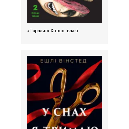
«Паразит» Хітоші Іваакі