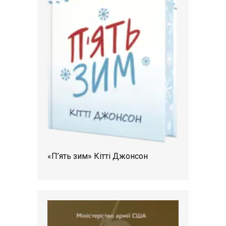
«П’ять зим» Кітті Джонсон