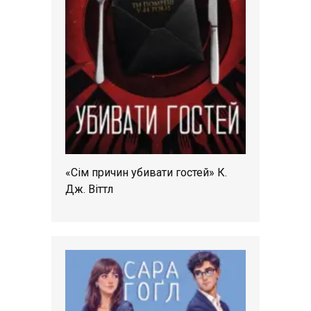
«Сім причин убивати гостей» К.
Дж. Віттл