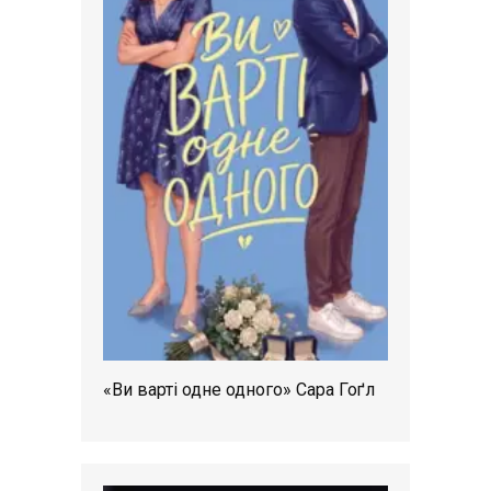
«Ви варті одне одного» Сара Гоґл