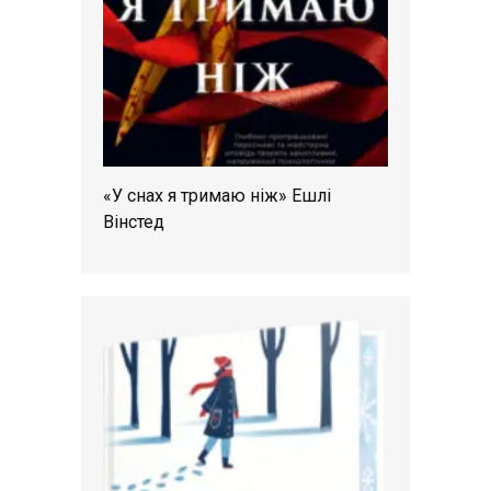
«У снах я тримаю ніж» Ешлі
Вінстед