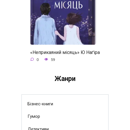
«Неприкаяний місяць» Ю Наґіра
0
59
Жанри
Бізнес-книги
Гумор
Детективи