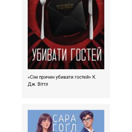
«Сім причин убивати гостей» К.
Дж. Віттл