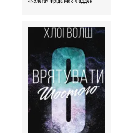
«Колега» Фріда Мак-Фадден