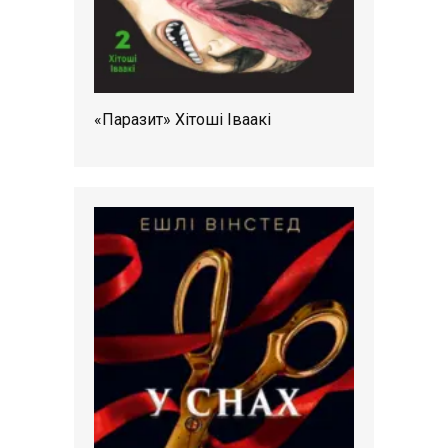
«Паразит» Хітоші Іваакі