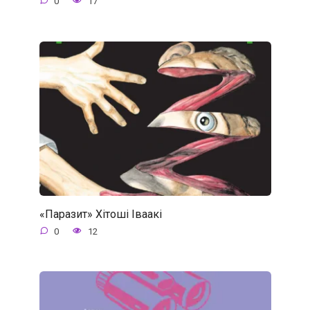
0
17
«Паразит» Хітоші Іваакі
0
12