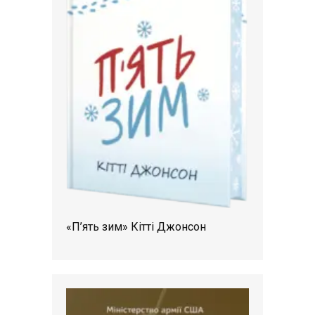
«П’ять зим» Кітті Джонсон