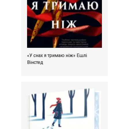
«У снах я тримаю ніж» Ешлі
Вінстед