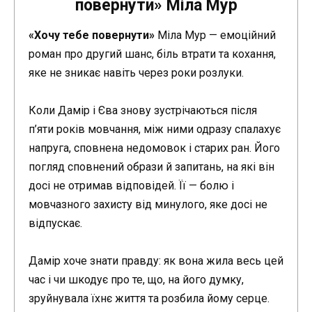
повернути» Міла Мур
«Хочу тебе повернути»
Міла Мур — емоційний
роман про другий шанс, біль втрати та кохання,
яке не зникає навіть через роки розлуки.
Коли Дамір і Єва знову зустрічаються після
п’яти років мовчання, між ними одразу спалахує
напруга, сповнена недомовок і старих ран. Його
погляд сповнений образи й запитань, на які він
досі не отримав відповідей. Її — болю і
мовчазного захисту від минулого, яке досі не
відпускає.
Дамір хоче знати правду: як вона жила весь цей
час і чи шкодує про те, що, на його думку,
зруйнувала їхнє життя та розбила йому серце.