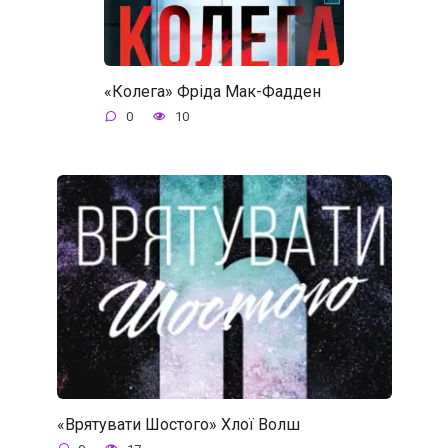
«Колега» Фріда Мак-Фадден
0
10
«Врятувати Шостого» Хлої Волш