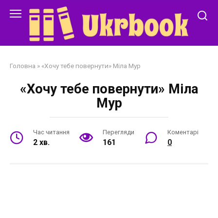
Перейти
до
змісту
Головна
»
«Хочу тебе повернути» Міла Мур
«Хочу тебе повернути» Міла
Мур
Час читання
Перегляди
Коментарі
2 хв.
161
0