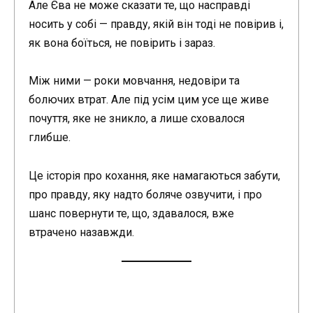
Але Єва не може сказати те, що насправді
носить у собі — правду, якій він тоді не повірив і,
як вона боїться, не повірить і зараз.
Між ними — роки мовчання, недовіри та
болючих втрат. Але під усім цим усе ще живе
почуття, яке не зникло, а лише сховалося
глибше.
Це історія про кохання, яке намагаються забути,
про правду, яку надто боляче озвучити, і про
шанс повернути те, що, здавалося, вже
втрачено назавжди.