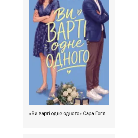
«Ви варті одне одного» Сара Гоґл