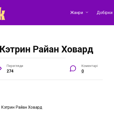
Жанри
Добірки
Кэтрин Райан Ховард
Перегляди
Коментарі
274
0
:
Кэтрин Райан Ховард