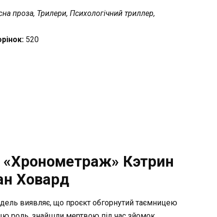
на проза, Трилери, Психологічний триллер,
орінок:
520
и «Хронометраж» Кэтрин
ан Ховард
Адель виявляє, що проєкт обгорнутий таємницею
 цю роль, знайшли мертвою під час зйомок.