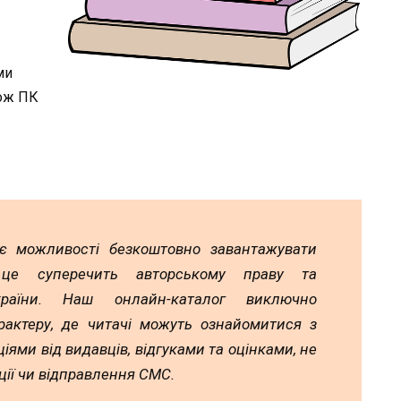
ми
кож ПК
ає можливості безкоштовно завантажувати
 це суперечить авторському праву та
країни. Наш онлайн-каталог виключно
рактеру, де читачі можуть ознайомитися з
іями від видавців, відгуками та оцінками, не
ії чи відправлення СМС.