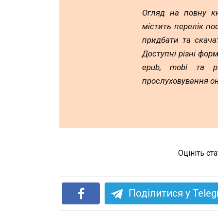
Огляд на повну к
містить перелік по
придбати та скача
Доступні різні форм
epub, mobi та p
прослуховування он
Оцініть ст
Поділитися у Tele