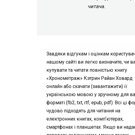
читача.
Завдяки відгукам і оцінкам користувач
нашому сайті ви легко визначите, чи в
купувати та читати повністью книгу
«Хронометраж» Кэтрин Райан Ховард
онлайн або скачати (завантажити) її
українською мовою у зручному для в
форматі (fb2, txt, rtf, epub, pdf). Всі ці 
чудово підходять для читання на
електронних книгах, комп’ютерах,
смартфонах і планшетах. Якщо ви нада