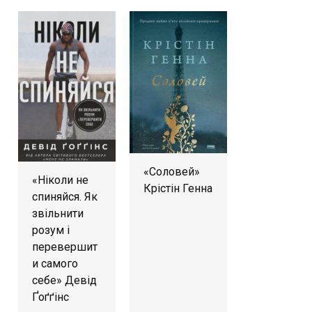
«Соловей»
«Ніколи не
Крістін Генна
спиняйся. Як
звільнити
розум і
перевершит
и самого
себе» Девід
Ґоґґінс