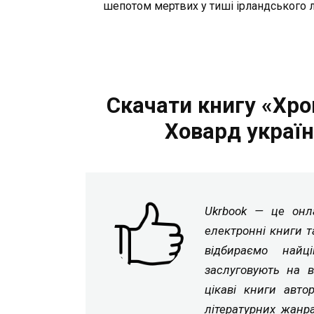
шепотом мертвих у тиші ірландського л
Скачати книгу «Хр
Ховард украї
Ukrbook — це онла
електронні книги т
відбираємо найц
заслуговують на в
цікаві книги авто
літературних жанр