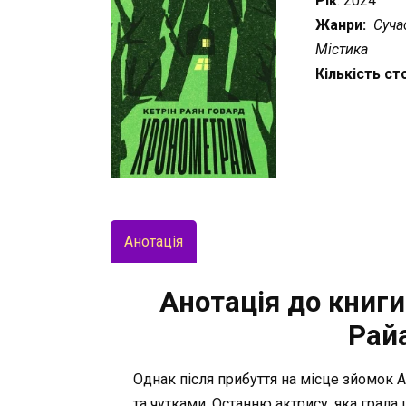
Рік
: 2024
Жанри:
Сучас
Містика
Кількість ст
Анотація
Анотація до книг
Рай
Однак після прибуття на місце зйомок 
та чутками. Останню актрису, яка грала