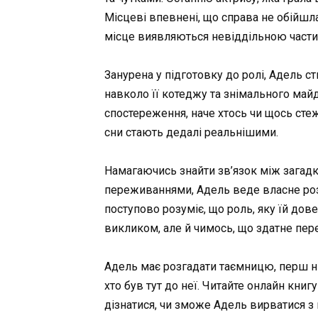
Місцеві впевнені, що справа не обійшлас
місце виявляються невіддільною частин
Занурена у підготовку до ролі, Адель 
навколо її котеджу та знімального майд
спостереження, наче хтось чи щось стеж
сни стають дедалі реальнішими.
Намагаючись знайти зв’язок між загад
переживаннями, Адель веде власне розс
поступово розуміє, що роль, яку їй дов
викликом, але й чимось, що здатне пер
Адель має розгадати таємницю, перш ніж
хто був тут до неї. Читайте онлайн кни
дізнатися, чи зможе Адель вирватися з 