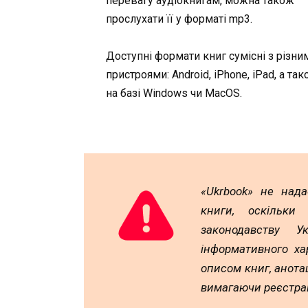
перевагу аудіокнигам, можна також
прослухати її у форматі mp3.
Доступні формати книг сумісні з різни
пристроями: Android, iPhone, iPad, а та
на базі Windows чи MacOS.
«Ukrbook» не над
книги, оскільки
законодавству У
інформативного ха
описом книг, анотац
вимагаючи реєстрац