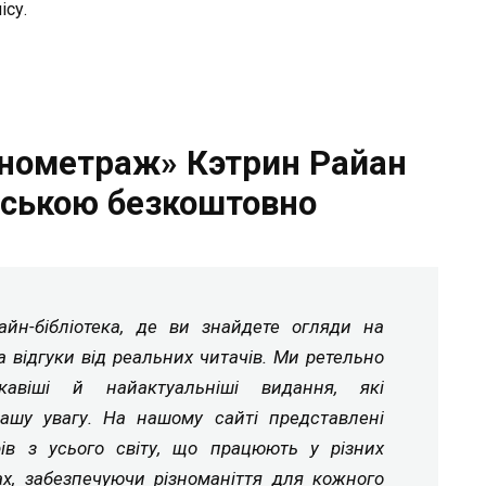
ісу.
онометраж» Кэтрин Райан
нською безкоштовно
йн-бібліотека, де ви знайдете огляди на
а відгуки від реальних читачів. Ми ретельно
ікавіші й найактуальніші видання, які
ашу увагу. На нашому сайті представлені
рів з усього світу, що працюють у різних
ах, забезпечуючи різноманіття для кожного