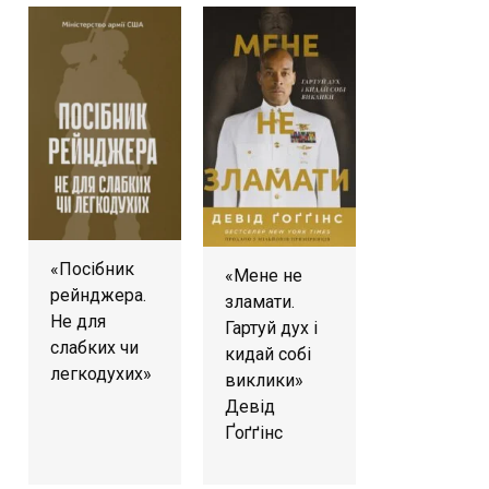
«Посібник
«Мене не
рейнджера.
зламати.
Не для
Гартуй дух і
слабких чи
кидай собі
легкодухих»
виклики»
Девід
Ґоґґінс