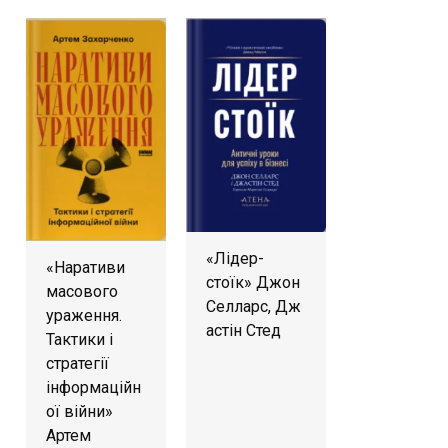
«Лідер-
«Наративи
стоїк» Джон
масового
Селларс, Дж
ураження.
астін Стед
Тактики і
стратегії
інформаційн
ої війни»
Артем