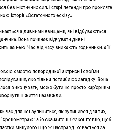
я без містичних сил, і старі легенди про прокляте
ою історії «Остаточного ескізу».
стикається з дивними явищами, які відбуваються
анчика. Вона починає відчувати дивні
ить за нею. Час від часу зникають годинники, а її
ковою смертю попередньої актриси і своїми
лідування, яке тільки поглиблює загадку. Вона
елося виконувати, може бути не просто кар’єрним
евернути її життя назавжди.
 час для неї зупиниться, як зупинився для тих,
гу “Хронометраж” або скачайте її безкоштовно, щоб
пастки минулого і що ж насправді ховається за