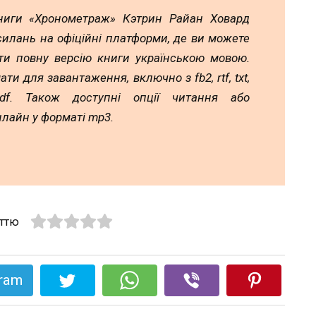
ниги «Хронометраж» Кэтрин Райан Ховард
силань на офіційні платформи, де ви можете
ти повну версію книги українською мовою.
ати для завантаження, включно з fb2, rtf, txt,
df. Також доступні опції читання або
лайн у форматі mp3.
аттю
gram