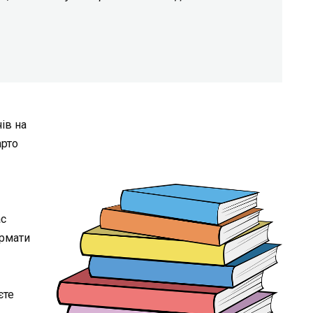
ів на
арто
ас
формати
єте