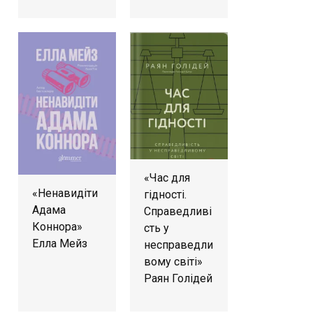
«Час для
«Ненавидіти
гідності.
Адама
Справедливі
Коннора»
сть у
Елла Мейз
несправедли
вому світі»
Раян Голідей