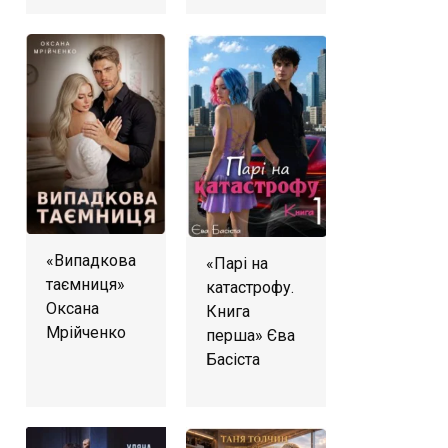
«Випадкова
«Парі на
таємниця»
катастрофу.
Оксана
Книга
Мрійченко
перша» Єва
Басіста