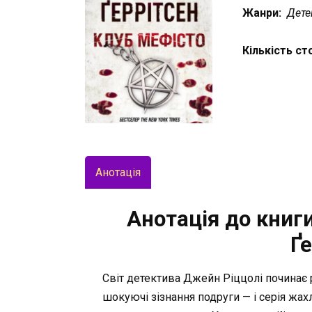
Жанри:
Дете
Кількість ст
Анотація
Анотація до книги
Ґе
Світ детектива Джейн Ріццолі починає 
шокуючі зізнання подруги — і серія жа