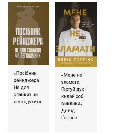
«Посібник
«Мене не
рейнджера.
зламати.
Не для
Гартуй дух і
слабких чи
кидай собі
легкодухих»
виклики»
Девід
Ґоґґінс