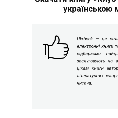
українською 
Ukrbook — це онла
електронні книги т
відбираємо найц
заслуговують на в
цікаві книги авто
літературних жанр
читача.