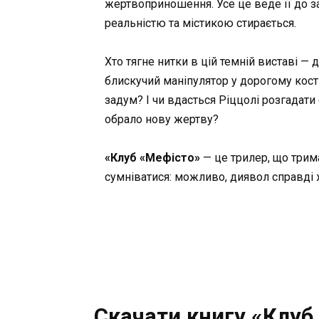
жертвоприношення. Усе це веде її до з
реальністю та містикою стирається.
Хто тягне нитки в цій темній виставі — 
блискучий маніпулятор у дорогому кост
задум? І чи вдасться Ріццолі розгадат
обрало нову жертву?
«Клуб «Мефісто»
— це трилер, що трим
сумніватися: можливо, диявол справді 
Скачати книгу «Клуб 