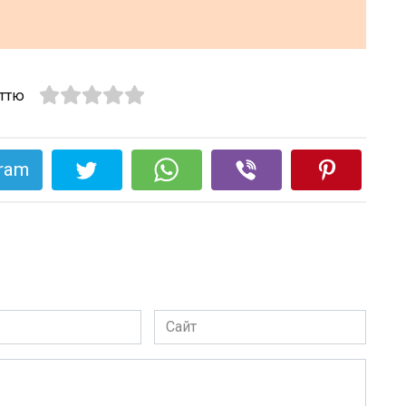
аттю
gram
Сайт