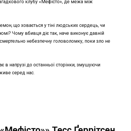
агадкового клубу «Мефісто», де межа між
демон, що ховається у тіні людських сердець, чи
юмі? Чому вбивця діє так, наче виконує давній
и смертельно небезпечну головоломку, поки зло не
ає в напрузі до останньої сторінки, змушуючи
живе серед нас.
«Мефісто»» Тесс Ґеррітсен