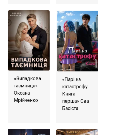
«Випадкова
«Парі на
таємниця»
катастрофу.
Оксана
Книга
Мрійченко
перша» Єва
Басіста