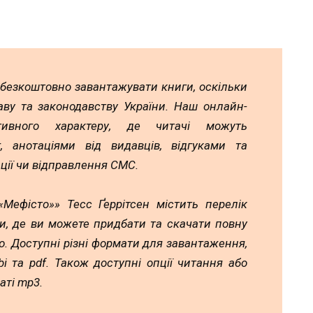
 безкоштовно завантажувати книги, оскільки
аву та законодавству України. Наш онлайн-
тивного характеру, де читачі можуть
 анотаціями від видавців, відгуками та
ції чи відправлення СМС.
Мефісто»» Тесс Ґеррітсен містить перелік
и, де ви можете придбати та скачати повну
. Доступні різні формати для завантаження,
mobi та pdf. Також доступні опції читання або
аті mp3.