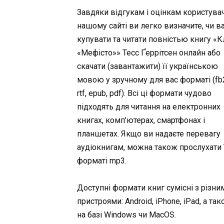
Завдяки відгукам і оцінкам користувач
нашому сайті ви легко визначите, чи в
купувати та читати повністью книгу «К
«Мефісто»» Тесс Ґеррітсен онлайн або
скачати (завантажити) її українською
мовою у зручному для вас форматі (fb2,
rtf, epub, pdf). Всі ці формати чудово
підходять для читання на електронних
книгах, комп’ютерах, смартфонах і
планшетах. Якщо ви надаєте перевагу
аудіокнигам, можна також прослухати ї
форматі mp3.
Доступні формати книг сумісні з різни
пристроями: Android, iPhone, iPad, а та
на базі Windows чи MacOS.