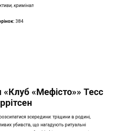
ктиви, кримінал
орінок:
384
 «Клуб «Мефісто»» Тесс
ррітсен
розсипатися зсередини: тріщини в родині,
хливих убивств, що нагадують ритуальні