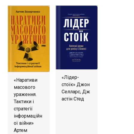
«Лідер-
«Наративи
стоїк» Джон
масового
Селларс, Дж
ураження.
астін Стед
Тактики і
стратегії
інформаційн
ої війни»
Артем