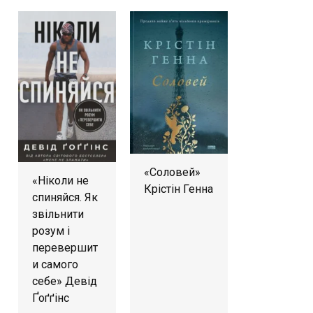
«Соловей»
«Ніколи не
Крістін Генна
спиняйся. Як
звільнити
розум і
перевершит
и самого
себе» Девід
Ґоґґінс