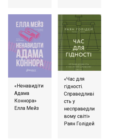
«Час для
«Ненавидіти
гідності.
Адама
Справедливі
Коннора»
сть у
Елла Мейз
несправедли
вому світі»
Раян Голідей