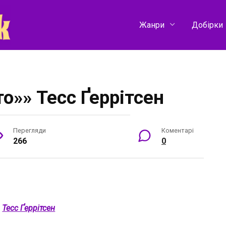
Жанри
Добірки
о»» Тесс Ґеррітсен
Перегляди
Коментарі
266
0
:
Тесс Ґеррітсен