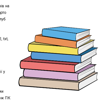
ів на
арто
луб
 txt,
ї у
ми
кож ПК