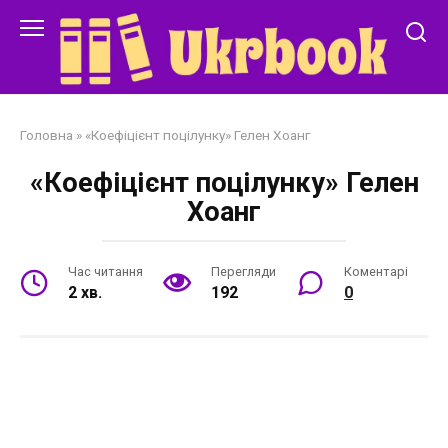
Перейти
до
змісту
Головна
»
«Коефіцієнт поцілунку» Гелен Хоанг
«Коефіцієнт поцілунку» Гелен
Хоанг
Час читання
Перегляди
Коментарі
2 хв.
192
0