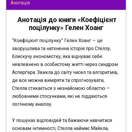
Анотація
Анотація до книги «Коефіцієнт
поцілунку» Гелен Хоанг
“Коефіцієнт поцілунку” Гелен Хоанг — це
зворушлива та натхненна історія про Стеллу,
блискучу економістку, яка відчуває себе
невпевнено в особистому житті через синдром
Асперґера. Звикла до світу чисел та алгоритмів,
де все можна виміряти та спрогнозувати,
Стелла стикається з незнайомою областю —
любовними стосунками, які не піддаються
логічному аналізу.
У пошуках відповідей та бажаючи навчитися
основам інтимності, Стелла наймає Майкла,