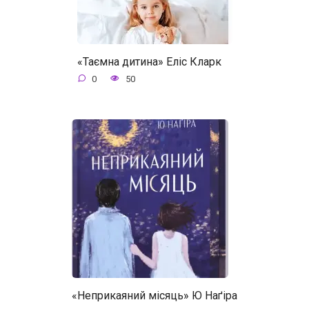
«Таємна дитина» Еліс Кларк
0
50
«Неприкаяний місяць» Ю Наґіра