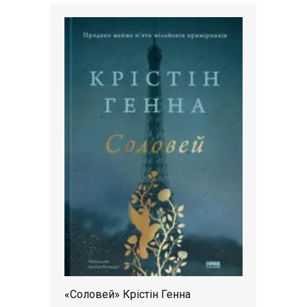
«Соловей» Крістін Генна