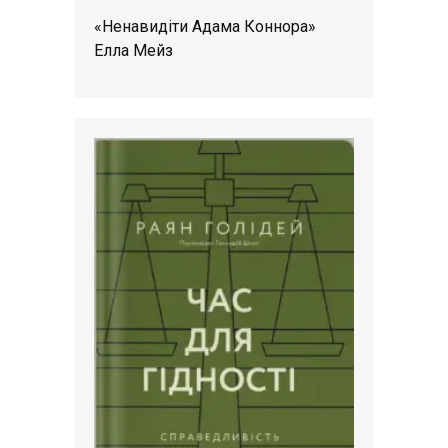
«Ненавидіти Адама Коннора»
Елла Мейз