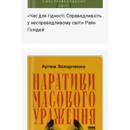
«Час для гідності. Справедливість
у несправедливому світі» Раян
Голідей