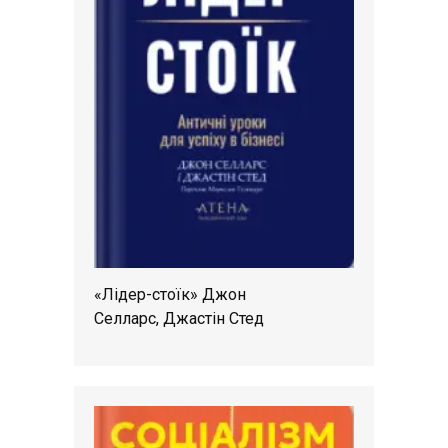
«Лідер-стоїк» Джон
Селларс, Джастін Стед