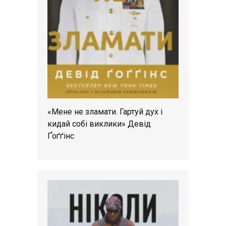
«Мене не зламати. Гартуй дух і
кидай собі виклики» Девід
Ґоґґінс