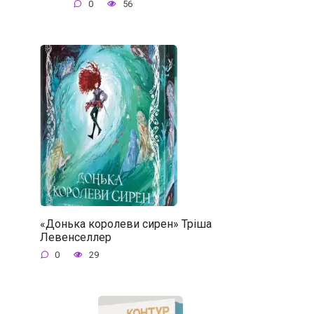
0
56
«Донька королеви сирен» Тріша
Левенселлер
0
29