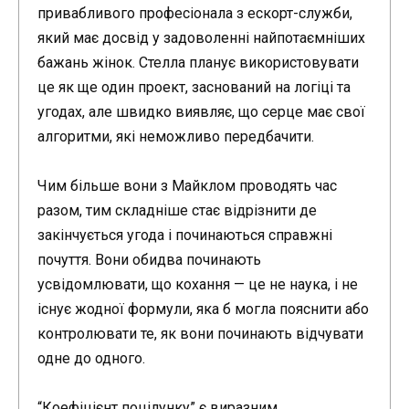
привабливого професіонала з ескорт-служби,
який має досвід у задоволенні найпотаємніших
бажань жінок. Стелла планує використовувати
це як ще один проект, заснований на логіці та
угодах, але швидко виявляє, що серце має свої
алгоритми, які неможливо передбачити.
Чим більше вони з Майклом проводять час
разом, тим складніше стає відрізнити де
закінчується угода і починаються справжні
почуття. Вони обидва починають
усвідомлювати, що кохання — це не наука, і не
існує жодної формули, яка б могла пояснити або
контролювати те, як вони починають відчувати
одне до одного.
“Коефіцієнт поцілунку” є виразним