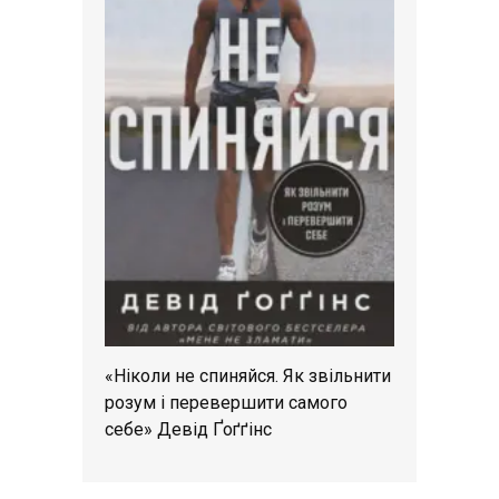
«Ніколи не спиняйся. Як звільнити
розум і перевершити самого
себе» Девід Ґоґґінс