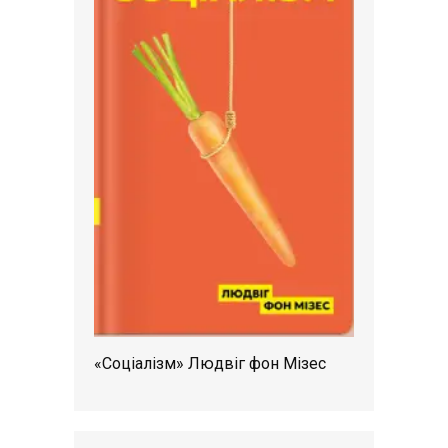
«Соціалізм» Людвіг фон Мізес