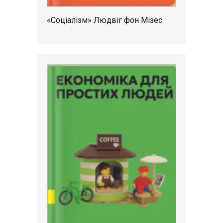
«Соціалізм» Людвіг фон Мізес