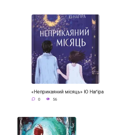
«Неприкаяний місяць» Ю Наґіра
0
56