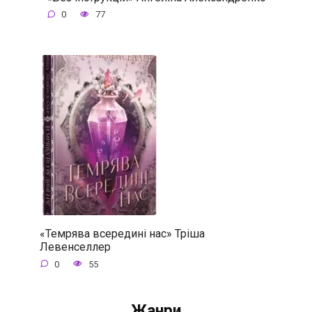
0
77
«Темрява всередині нас» Тріша
Левенселлер
0
55
Жанри