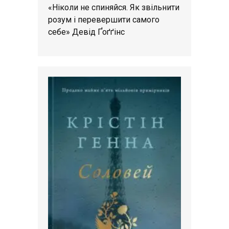
«Ніколи не спиняйся. Як звільнити
розум і перевершити самого
себе» Девід Ґоґґінс