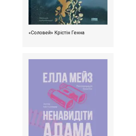
«Соловей» Крістін Генна