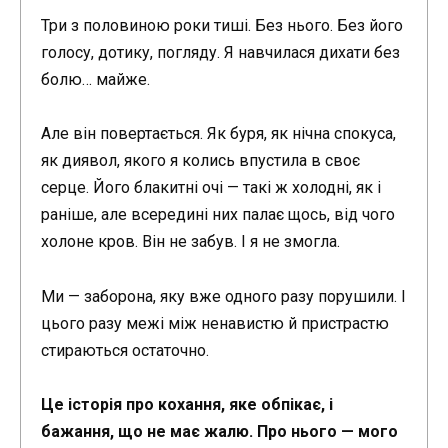
Три з половиною роки тиші. Без нього. Без його
голосу, дотику, погляду. Я навчилася дихати без
болю… майже.
Але він повертається. Як буря, як нічна спокуса,
як диявол, якого я колись впустила в своє
серце. Його блакитні очі — такі ж холодні, як і
раніше, але всередині них палає щось, від чого
холоне кров. Він не забув. І я не змогла.
Ми — заборона, яку вже одного разу порушили. І
цього разу межі між ненавистю й пристрастю
стираються остаточно.
Це історія про кохання, яке обпікає, і
бажання, що не має жалю. Про нього — мого