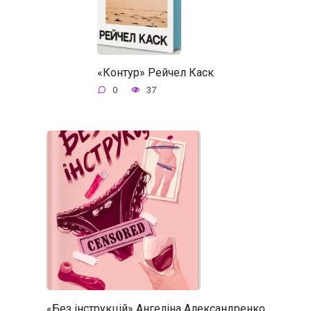
«Контур» Рейчел Каск
0
37
«Без інструкцій» Ангеліна Александренко