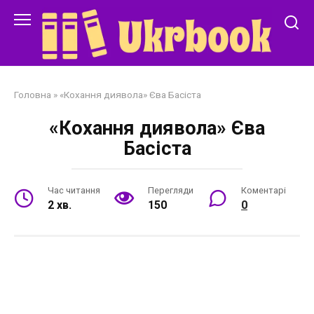
Перейти
до
змісту
Головна
»
«Кохання диявола» Єва Басіста
«Кохання диявола» Єва
Басіста
Час читання
Перегляди
Коментарі
2 хв.
150
0