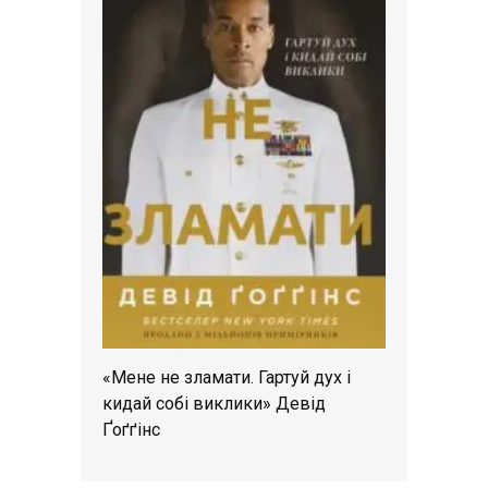
«Мене не зламати. Гартуй дух і
кидай собі виклики» Девід
Ґоґґінс