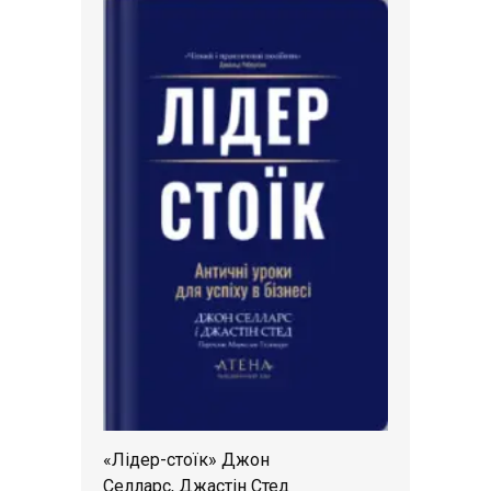
«Лідер-стоїк» Джон
Селларс, Джастін Стед