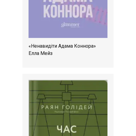
«Ненавидіти Адама Коннора»
Елла Мейз