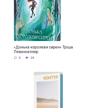
«Донька королеви сирен» Тріша
Левенселлер
0
29