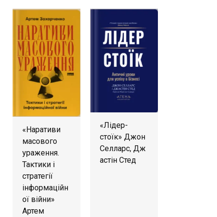
«Лідер-
«Наративи
стоїк» Джон
масового
Селларс, Дж
ураження.
астін Стед
Тактики і
стратегії
інформаційн
ої війни»
Артем