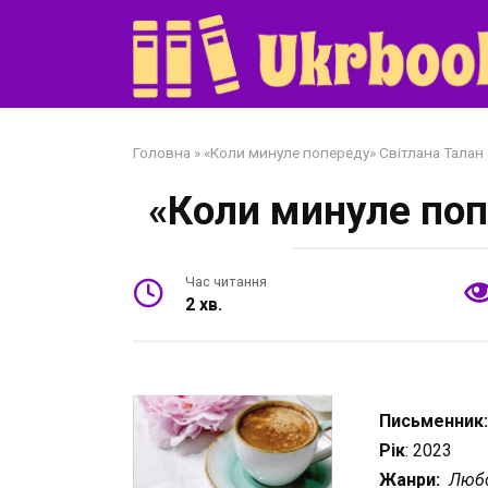
Перейти
до
змісту
Головна
»
«Коли минуле попереду» Світлана Талан
«Коли минуле поп
Час читання
2 хв.
Письменник
Рік
: 2023
Жанри:
Любо