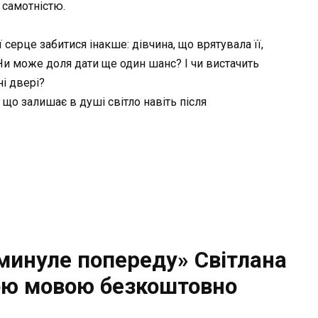
 самотністю.
 серце забитися інакше: дівчина, що врятувала її,
и може доля дати ще один шанс? І чи вистачить
і двері?
 що залишає в душі світло навіть після
минуле попереду» Світлана
ою мовою безкоштовно