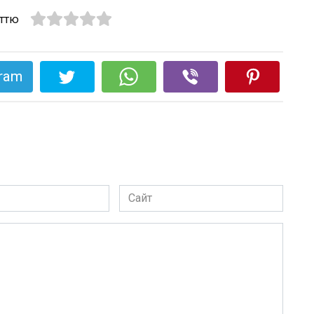
аттю
gram
Сайт