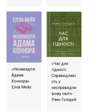
«Час для
«Ненавидіти
гідності.
Адама
Справедливі
Коннора»
сть у
Елла Мейз
несправедли
вому світі»
Раян Голідей