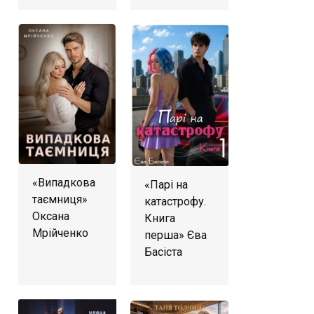
«Випадкова
«Парі на
таємниця»
катастрофу.
Оксана
Книга
Мрійченко
перша» Єва
Басіста