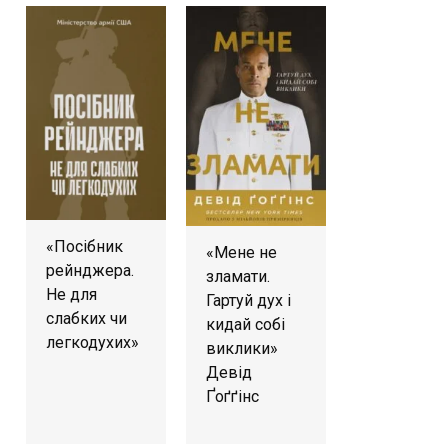
«Посібник
«Мене не
рейнджера.
зламати.
Не для
Гартуй дух і
слабких чи
кидай собі
легкодухих»
виклики»
Девід
Ґоґґінс