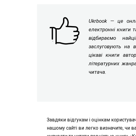
Ukrbook — це онла
електронні книги т
відбираємо найц
заслуговують на в
цікаві книги авто
літературних жанр
читача.
Завдяки відгукам і оцінкам користувач
нашому сайті ви легко визначите, чи в