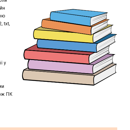
Коли
айн
кою
 txt,
ї у
ми
кож ПК