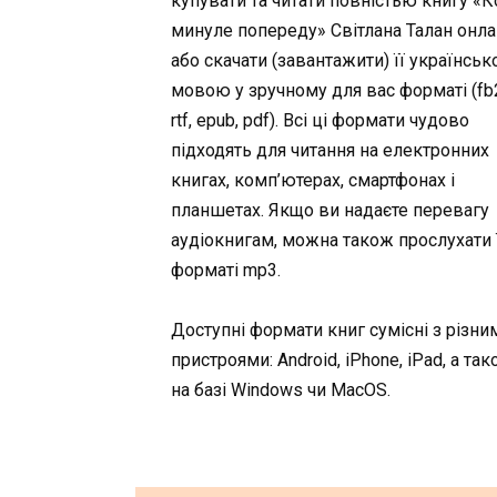
купувати та читати повністью книгу «
минуле попереду» Світлана Талан онл
або скачати (завантажити) її українсь
мовою у зручному для вас форматі (fb2,
rtf, epub, pdf). Всі ці формати чудово
підходять для читання на електронних
книгах, комп’ютерах, смартфонах і
планшетах. Якщо ви надаєте перевагу
аудіокнигам, можна також прослухати ї
форматі mp3.
Доступні формати книг сумісні з різни
пристроями: Android, iPhone, iPad, а та
на базі Windows чи MacOS.