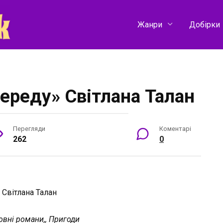
Жанри
Добірки
ереду» Світлана Талан
Перегляди
Коментарі
262
0
:
Світлана Талан
вні романи,, Пригоди