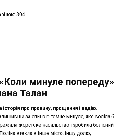
орінок:
304
 «Коли минуле попереду»
лана Талан
історія про провину, прощення і надію.
залишивши за спиною темне минуле, яке воліла б
режила жорстоке насильство і зробила болісний
Поліна втекла в інше місто, іншу долю,