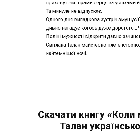
приховуючи шрами серця за успіхами й
Та минуле не відпускає.
Одного дня випадкова зустріч змушує її
дивно нагадує когось дуже дорогого… Ч
Поліні мужності відкрити давно зачинен
Світлана Талан майстерно плете історію,
найтемнішої ночі.
Скачати книгу «Коли 
Талан українськ