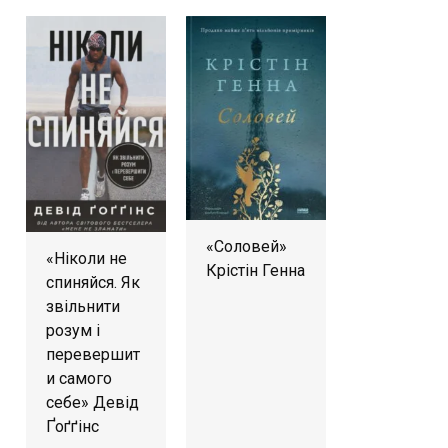
«Соловей»
«Ніколи не
Крістін Генна
спиняйся. Як
звільнити
розум і
перевершит
и самого
себе» Девід
Ґоґґінс