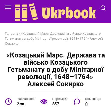
Перейти
до
змісту
Головна
»
«Козацький Марс. Держава та військо Козацького
Гетьманату в добу Мілітарної революції, 1648–1764» Алексей
Сокирко
«Козацький Марс. Держава та
військо Козацького
Гетьманату в добу Мілітарної
революції, 1648–1764»
Алексей Сокирко
Час читання
Перегляди
Коментарі
2 хв.
857
0