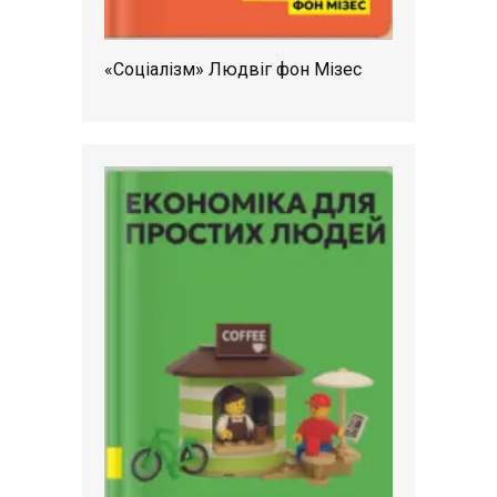
«Соціалізм» Людвіг фон Мізес