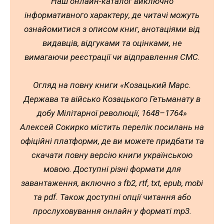
Наш онлайн-каталог виключно
інформативного характеру, де читачі можуть
ознайомитися з описом книг, анотаціями від
видавців, відгуками та оцінками, не
вимагаючи реєстрації чи відправлення СМС.
Огляд на повну книги «Козацький Марс.
Держава та військо Козацького Гетьманату в
добу Мілітарної революції, 1648–1764»
Алексей Сокирко містить перелік посилань на
офіційні платформи, де ви можете придбати та
скачати повну версію книги українською
мовою. Доступні різні формати для
завантаження, включно з fb2, rtf, txt, epub, mobi
та pdf. Також доступні опції читання або
прослуховування онлайн у форматі mp3.