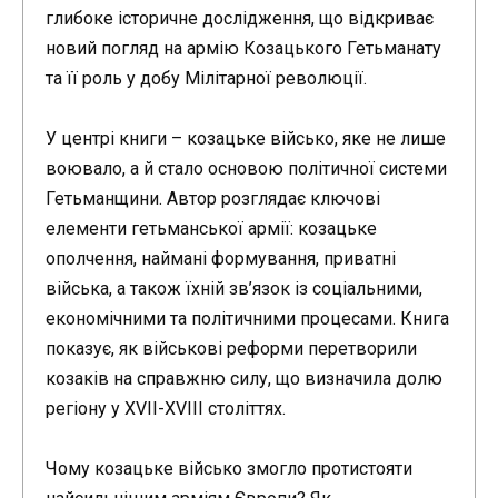
глибоке історичне дослідження, що відкриває
новий погляд на армію Козацького Гетьманату
та її роль у добу Мілітарної революції.
У центрі книги – козацьке військо, яке не лише
воювало, а й стало основою політичної системи
Гетьманщини. Автор розглядає ключові
елементи гетьманської армії: козацьке
ополчення, наймані формування, приватні
війська, а також їхній зв’язок із соціальними,
економічними та політичними процесами. Книга
показує, як військові реформи перетворили
козаків на справжню силу, що визначила долю
регіону у XVII-XVIII століттях.
Чому козацьке військо змогло протистояти