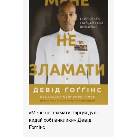
«Мене не зламати. Гартуй дух і
кидай собі виклики» Девід
Ґоґґінс