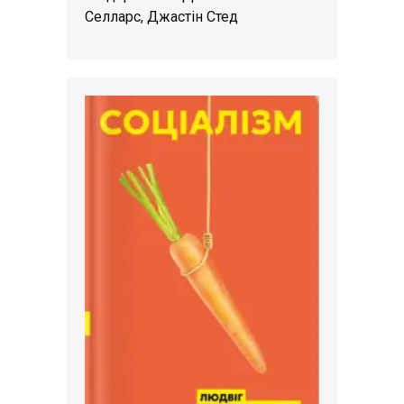
Селларс, Джастін Стед