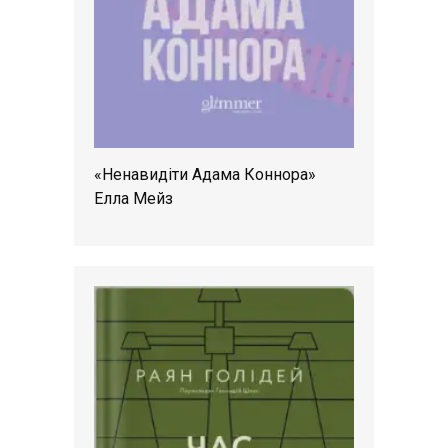
«Ненавидіти Адама Коннора»
Елла Мейз