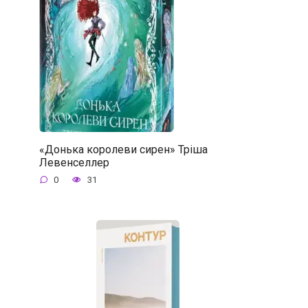
«Донька королеви сирен» Тріша
Левенселлер
0
31