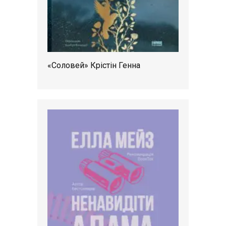
«Соловей» Крістін Генна