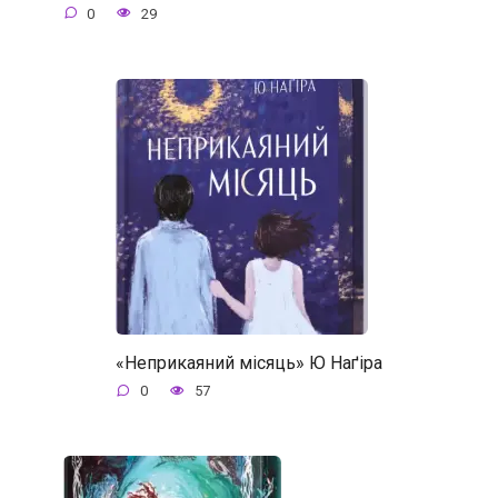
0
29
«Неприкаяний місяць» Ю Наґіра
0
57