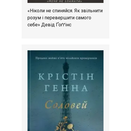
«Ніколи не спиняйся. Як звільнити
розум і перевершити самого
себе» Девід Ґоґґінс