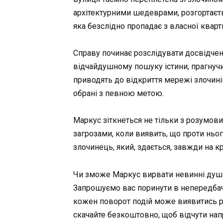
архітектурними шедеврами, розгортаєть
яка безслідно пропадає з власної кварт
Справу починає розслідувати досвідчен
відчайдушному пошуку істини, прагнучи
приводять до відкриття мережі злочині
обрані з певною метою.
Маркус зіткнеться не тільки з розумов
загрозами, коли виявить, що проти ньо
злочинець, який, здається, завжди на к
Чи зможе Маркус вирвати невинні душі
Запрошуємо вас поринути в непередбач
кожен поворот подій може виявитись рі
скачайте безкоштовно, щоб відчути нап