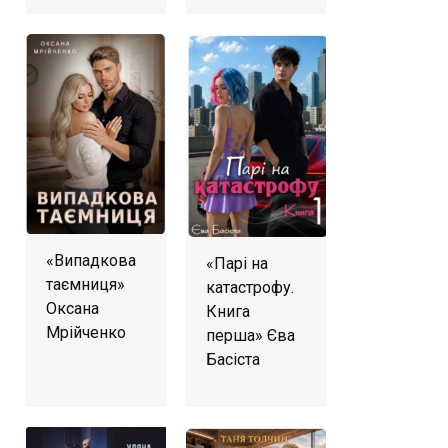
«Випадкова
«Парі на
таємниця»
катастрофу.
Оксана
Книга
Мрійченко
перша» Єва
Басіста