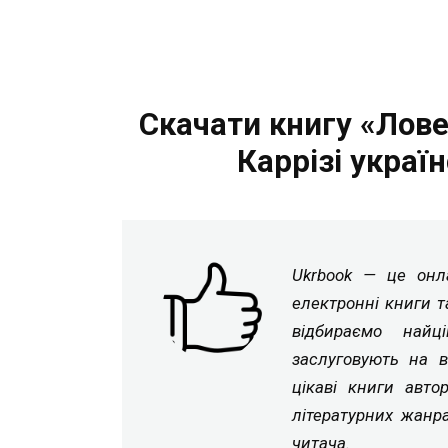
Скачати книгу «Лов
Каррізі украї
Ukrbook — це онла
електронні книги т
відбираємо найц
заслуговують на в
цікаві книги авто
літературних жанр
читача.