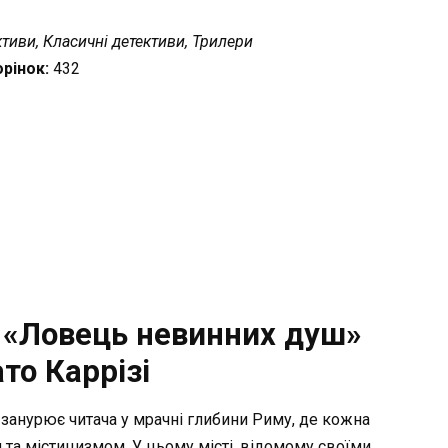
тиви, Класичні детективи, Трилери
орінок:
432
 «Ловець невинних душ»
то Каррізі
занурює читача у мрачні глибини Риму, де кожна
 та містицизмом. У цьому місті, відомому своїми