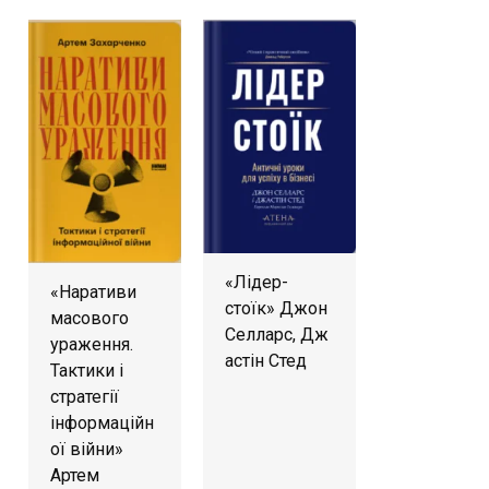
«Лідер-
«Наративи
стоїк» Джон
масового
Селларс, Дж
ураження.
астін Стед
Тактики і
стратегії
інформаційн
ої війни»
Артем