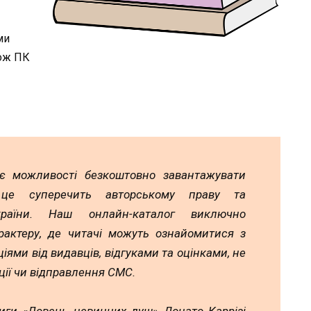
ми
кож ПК
ає можливості безкоштовно завантажувати
 це суперечить авторському праву та
країни. Наш онлайн-каталог виключно
рактеру, де читачі можуть ознайомитися з
іями від видавців, відгуками та оцінками, не
ії чи відправлення СМС.