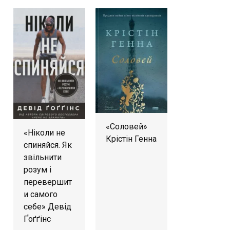
«Соловей»
«Ніколи не
Крістін Генна
спиняйся. Як
звільнити
розум і
перевершит
и самого
себе» Девід
Ґоґґінс