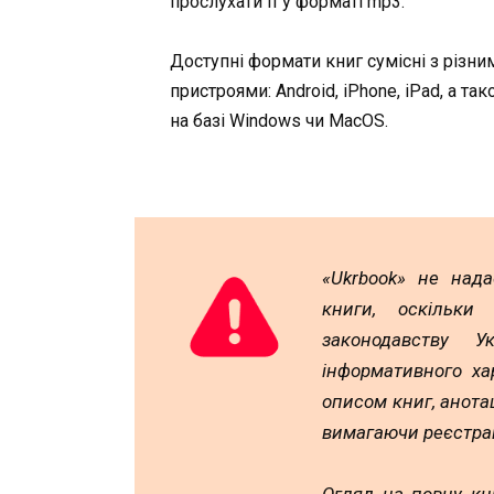
прослухати її у форматі mp3.
Доступні формати книг сумісні з різни
пристроями: Android, iPhone, iPad, а та
на базі Windows чи MacOS.
«Ukrbook» не над
книги, оскільки
законодавству У
інформативного ха
описом книг, анотац
вимагаючи реєстрац