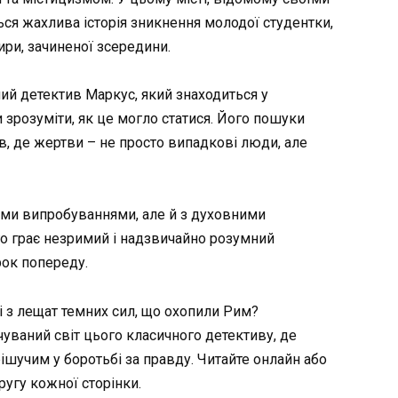
ся жахлива історія зникнення молодої студентки,
ири, зачиненої зсередини.
ий детектив Маркус, який знаходиться у
 зрозуміти, як це могло статися. Його пошуки
в, де жертви – не просто випадкові люди, але
ими випробуваннями, але й з духовними
го грає незримий і надзвичайно розумний
рок попереду.
 з лещат темних сил, що охопили Рим?
уваний світ цього класичного детективу, де
шучим у боротьбі за правду. Читайте онлайн або
ругу кожної сторінки.