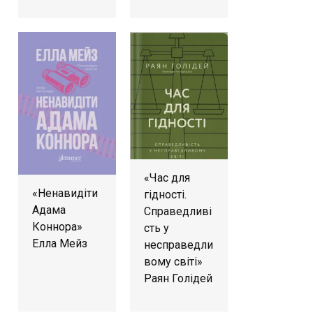
«Час для
«Ненавидіти
гідності.
Адама
Справедливі
Коннора»
сть у
Елла Мейз
несправедли
вому світі»
Раян Голідей