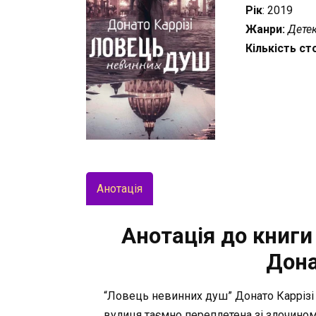
Рік
: 2019
Жанри:
Детек
Кількість ст
Анотація
Анотація до книги
Дона
“Ловець невинних душ” Донато Каррізі 
вулиця таємно переплетена зі злочином