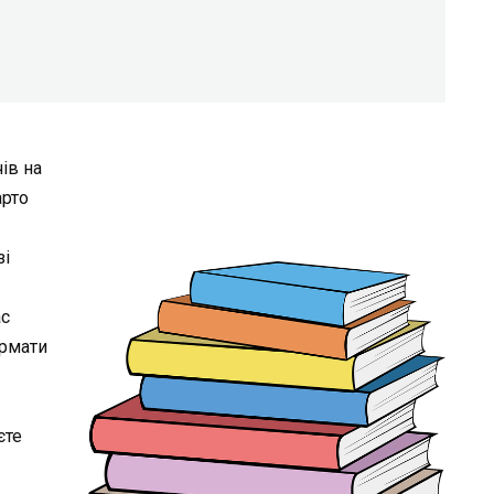
ів на
арто
зі
ас
формати
єте