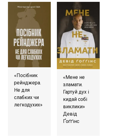
«Посібник
«Мене не
рейнджера.
зламати.
Не для
Гартуй дух і
слабких чи
кидай собі
легкодухих»
виклики»
Девід
Ґоґґінс