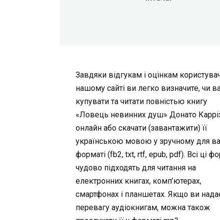
Завдяки відгукам і оцінкам користувач
нашому сайті ви легко визначите, чи в
купувати та читати повністью книгу
«Ловець невинних душ» Донато Каррі
онлайн або скачати (завантажити) її
українською мовою у зручному для в
форматі (fb2, txt, rtf, epub, pdf). Всі ці 
чудово підходять для читання на
електронних книгах, комп’ютерах,
смартфонах і планшетах. Якщо ви нада
перевагу аудіокнигам, можна також