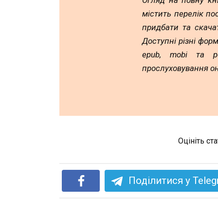
Огляд на повну кн
містить перелік по
придбати та скача
Доступні різні форм
epub, mobi та p
прослуховування он
Оцініть ст
Поділитися у Tele