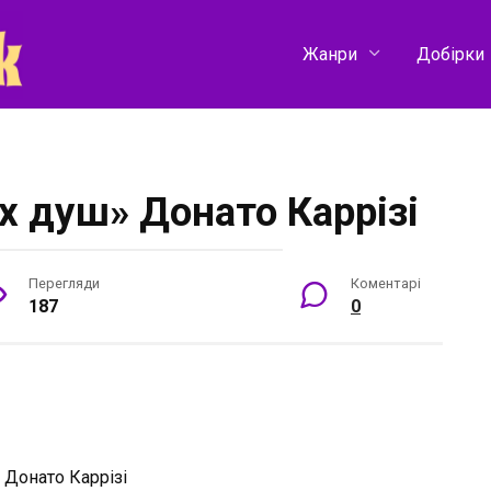
Жанри
Добірки
х душ» Донато Каррізі
Перегляди
Коментарі
187
0
:
Донато Каррізі