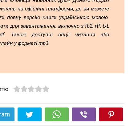
иги «Ловець невинних душ» Донато Каррізі
силань на офіційні платформи, де ви можете
ти повну версію книги українською мовою.
ати для завантаження, включно з fb2, rtf, txt,
df. Також доступні опції читання або
лайн у форматі mp3.
аттю
gram