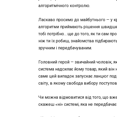
алгоритмічного контролю.
Ласкаво просимо до майбутнього — у кр
алгоритми приймають рішення швидше й
тобі потрібно… ще до того, як ти сам п
ніж ти їх робиш, знайомства підбирают
зручним і передбачуваним.
Головний герой — звичайний чоловік, я
система надсилає йому товар, який він н
саме цей випадок запускає ланцюг поді
світу, в якому свобода вибору поступов
Чи можна відмовитися від того, що вже 
скажеш «ні» системі, яка не передбача