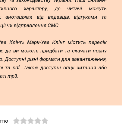
аву та законодавству України. Наш онлайн-
тивного характеру, де читачі можуть
 анотаціями від видавців, відгуками та
ції чи відправлення СМС.
ве Клінг» Марк-Уве Клінг містить перелік
и, де ви можете придбати та скачати повну
. Доступні різні формати для завантаження,
mobi та pdf. Також доступні опції читання або
аті mp3.
аттю