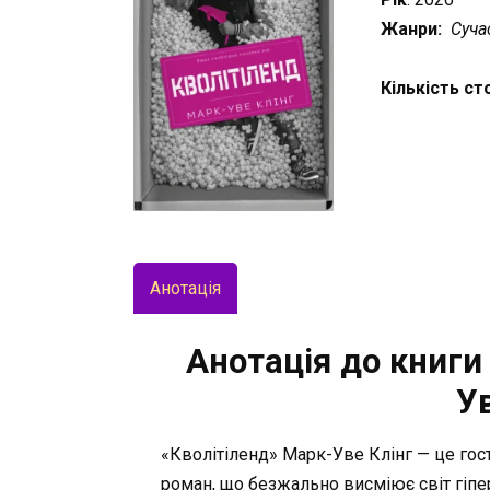
Жанри:
Суча
Кількість ст
Анотація
Анотація до книги
У
«Кволітіленд» Марк-Уве Клінг — це гос
роман, що безжально висміює світ гіпе