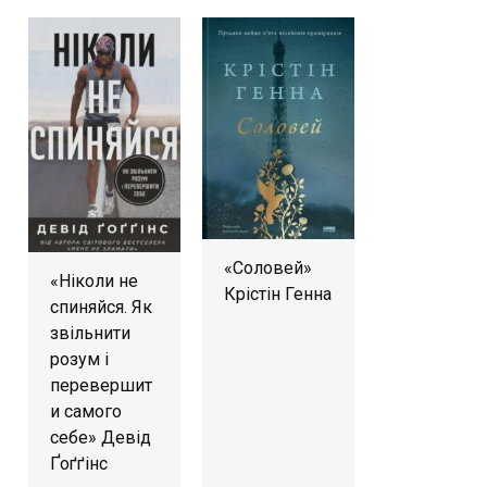
«Соловей»
«Ніколи не
Крістін Генна
спиняйся. Як
звільнити
розум і
перевершит
и самого
себе» Девід
Ґоґґінс