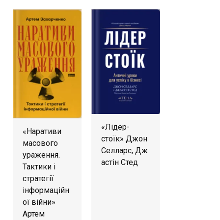
«Лідер-
«Наративи
стоїк» Джон
масового
Селларс, Дж
ураження.
астін Стед
Тактики і
стратегії
інформаційн
ої війни»
Артем