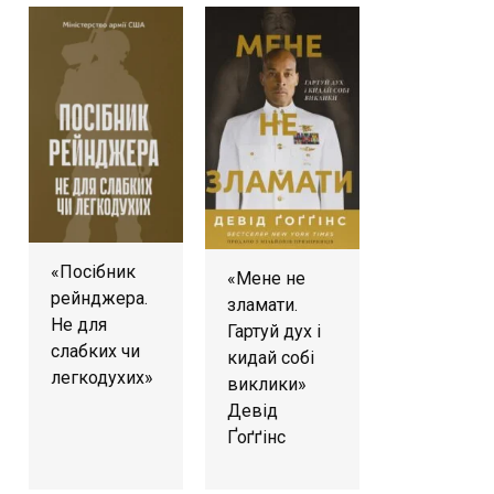
«Посібник
«Мене не
рейнджера.
зламати.
Не для
Гартуй дух і
слабких чи
кидай собі
легкодухих»
виклики»
Девід
Ґоґґінс