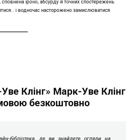
, сповнена іронії, абсурду й точних спостережень
іятися… і водночас насторожено замислюватися
Уве Клінг» Марк-Уве Клінг
мовою безкоштовно
йн-бібліотека, де ви знайдете огляди на