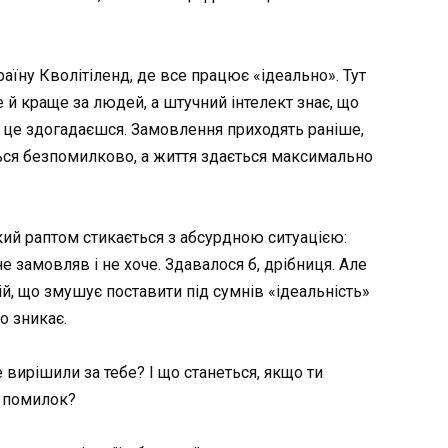
аїну Кволітіленд, де все працює «ідеально». Тут
 краще за людей, а штучний інтелект знає, що
ро це здогадаєшся. Замовлення приходять раніше,
ься безпомилково, а життя здається максимально
кий раптом стикається з абсурдною ситуацією:
е замовляв і не хоче. Здавалося б, дрібниця. Але
й, що змушує поставити під сумнів «ідеальність»
о зникає.
вирішили за тебе? І що станеться, якщо ти
є помилок?