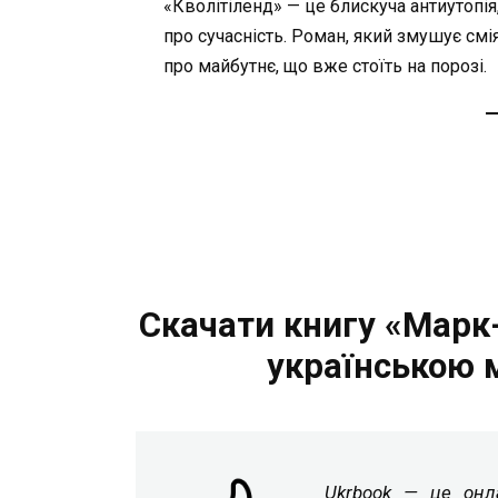
«Кволітіленд» — це блискуча антиутопія
про сучасність. Роман, який змушує см
про майбутнє, що вже стоїть на порозі.
Скачати книгу «Марк-
українською 
Ukrbook — це онла