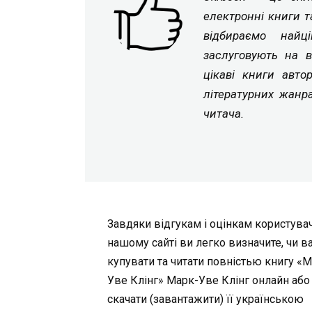
електронні книги т
відбираємо найц
заслуговують на в
цікаві книги авто
літературних жанр
читача.
Завдяки відгукам і оцінкам користувач
нашому сайті ви легко визначите, чи в
купувати та читати повністью книгу «
Уве Клінг» Марк-Уве Клінг онлайн або
скачати (завантажити) її українською