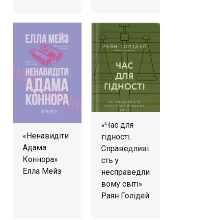
«Час для
«Ненавидіти
гідності.
Адама
Справедливі
Коннора»
сть у
Елла Мейз
несправедли
вому світі»
Раян Голідей