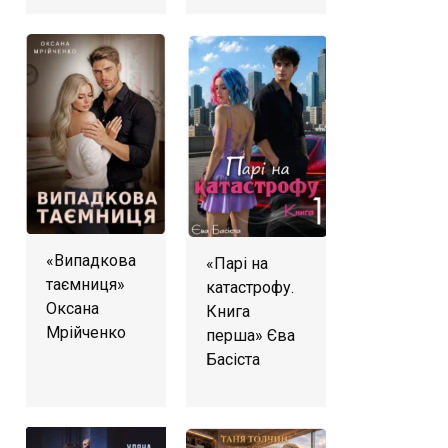
«Випадкова
«Парі на
таємниця»
катастрофу.
Оксана
Книга
Мрійченко
перша» Єва
Басіста