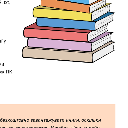
 txt,
ї у
ми
кож ПК
 безкоштовно завантажувати книги, оскільки