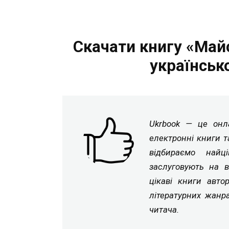
Скачати книгу «Май
українськ
Ukrbook — це онла
електронні книги т
відбираємо найц
заслуговують на в
цікаві книги авто
літературних жанр
читача.