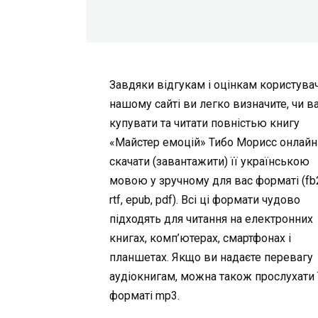
Завдяки відгукам і оцінкам користувач
нашому сайті ви легко визначите, чи в
купувати та читати повністью книгу
«Майстер емоцій» Тибо Морисс онлайн
скачати (завантажити) її українською
мовою у зручному для вас форматі (fb2,
rtf, epub, pdf). Всі ці формати чудово
підходять для читання на електронних
книгах, комп’ютерах, смартфонах і
планшетах. Якщо ви надаєте перевагу
аудіокнигам, можна також прослухати ї
форматі mp3.