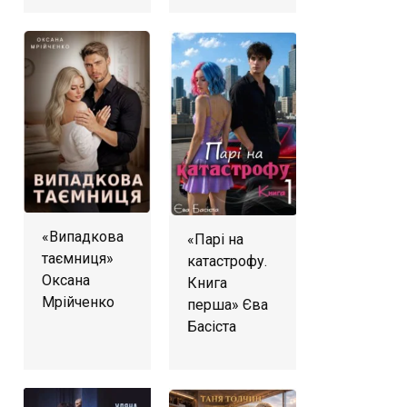
«Випадкова
«Парі на
таємниця»
катастрофу.
Оксана
Книга
Мрійченко
перша» Єва
Басіста