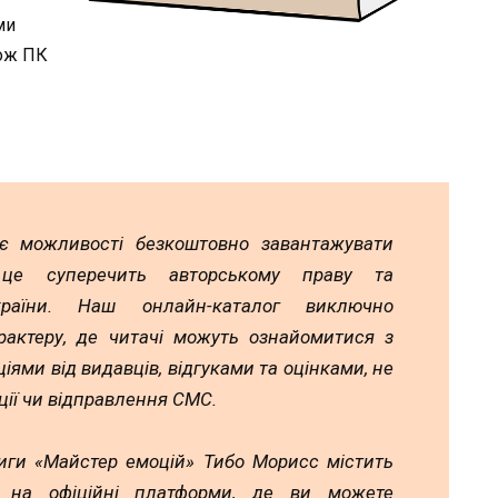
ми
кож ПК
ає можливості безкоштовно завантажувати
 це суперечить авторському праву та
країни. Наш онлайн-каталог виключно
рактеру, де читачі можуть ознайомитися з
іями від видавців, відгуками та оцінками, не
ії чи відправлення СМС.
иги «Майстер емоцій» Тибо Морисс містить
ь на офіційні платформи, де ви можете