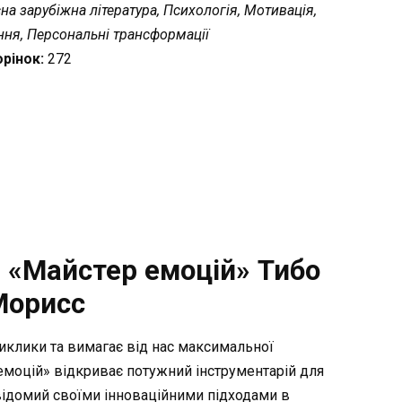
на зарубіжна література, Психологія, Мотивація,
ння, Персональні трансформації
орінок:
272
 «Майстер емоцій» Тибо
Морисс
виклики та вимагає від нас максимальної
 емоцій» відкриває потужний інструментарій для
відомий своїми інноваційними підходами в