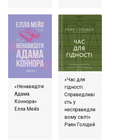
«Час для
«Ненавидіти
гідності.
Адама
Справедливі
Коннора»
сть у
Елла Мейз
несправедли
вому світі»
Раян Голідей