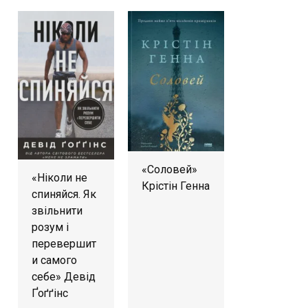
«Соловей»
«Ніколи не
Крістін Генна
спиняйся. Як
звільнити
розум і
перевершит
и самого
себе» Девід
Ґоґґінс