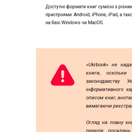
Доступні формати книг сумісні з різни
пристроями: Android, iPhone, iPad, а та
на базі Windows чи MacOS.
«Ukrbook» не над
книги, оскільки
законодавству У
інформативного ха
описом книг, анотац
вимагаючи реєстрац
Огляд на повну кн
перелік посилан