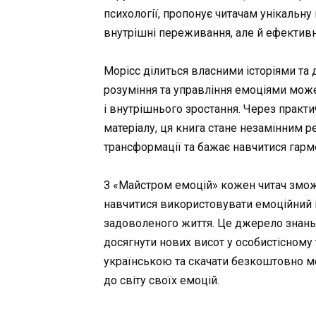
психології, пропонує читачам унікальну
внутрішні переживання, але й ефектив
Морісс ділиться власними історіями та
розуміння та управління емоціями може
і внутрішнього зростання. Через практи
матеріалу, ця книга стане незамінним ре
трансформації та бажає навчитися гарм
З «Майстром емоцій» кожен читач зможе
навчитися використовувати емоційний і
задоволеного життя. Це джерело знань
досягнути нових висот у особистісному 
українською та скачати безкоштовно 
до світу своїх емоцій.