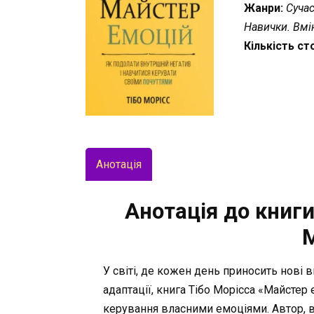
Жанри:
Сучас
Навички. Вмі
Кількість ст
Анотація
Анотація до книги
У світі, де кожен день приносить нові 
адаптації, книга Тібо Морісса «Майстер
керування власними емоціями. Автор, 