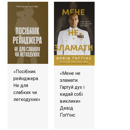
«Посібник
«Мене не
рейнджера.
зламати.
Не для
Гартуй дух і
слабких чи
кидай собі
легкодухих»
виклики»
Девід
Ґоґґінс