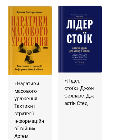
«Лідер-
«Наративи
стоїк» Джон
масового
Селларс, Дж
ураження.
астін Стед
Тактики і
стратегії
інформаційн
ої війни»
Артем