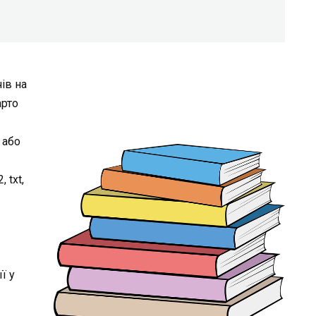
ів на
арто
 або
 txt,
ї у