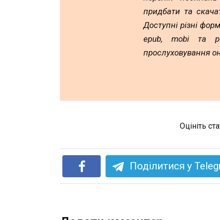
придбати та скача
Доступні різні форм
epub, mobi та p
прослуховування он
Оцініть ст
Поділитися у Tele