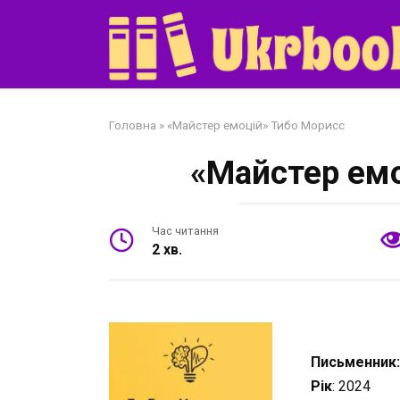
Перейти
до
змісту
Головна
»
«Майстер емоцій» Тибо Морисс
«Майстер емо
Час читання
2 хв.
Письменник
Рік
: 2024