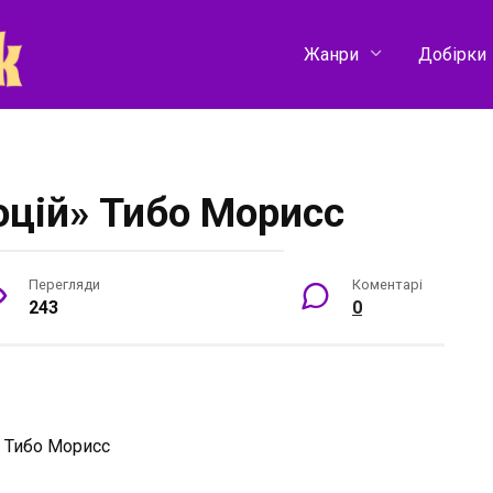
Жанри
Добірки
цій» Тибо Морисс
Перегляди
Коментарі
243
0
:
Тибо Морисс