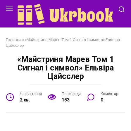
Перейти
до
змісту
Головна
»
«Майстриня Марев Том 1 Сигнал і символ» Ельвіра
Цайсслер
«Майстриня Марев Том 1
Сигнал і символ» Ельвіра
Цайсслер
Час читання
Перегляди
Коментарі
2 хв.
153
0