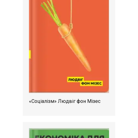
«Соціалізм» Людвіг фон Мізес