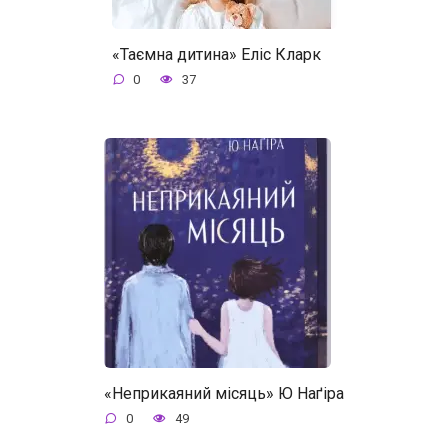
«Таємна дитина» Еліс Кларк
0
37
«Неприкаяний місяць» Ю Наґіра
0
49