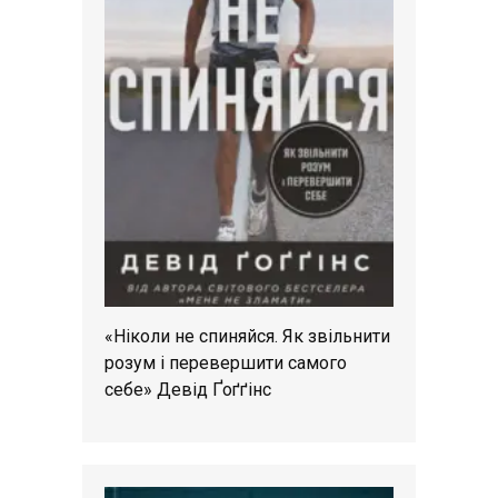
«Ніколи не спиняйся. Як звільнити
розум і перевершити самого
себе» Девід Ґоґґінс