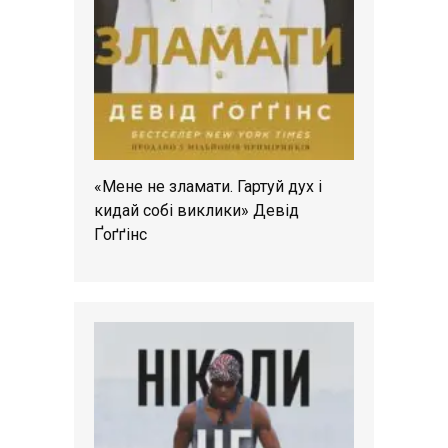
«Мене не зламати. Гартуй дух і
кидай собі виклики» Девід
Ґоґґінс