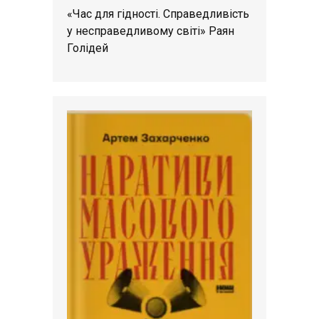
«Час для гідності. Справедливість
у несправедливому світі» Раян
Голідей