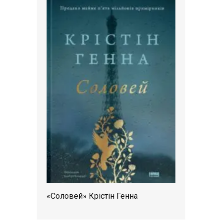
«Соловей» Крістін Генна