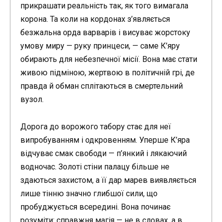
прикрашати реальність так, як того вимагала
корона. Та коли на кордонах з’являється
безжальна орда варварів і висуває жорстоку
умову миру — руку принцеси, — саме К’яру
обирають для небезпечної місії. Вона має стати
живою підміною, жертвою в політичній грі, де
правда й обман сплітаються в смертельний
вузол.
Дорога до ворожого табору стає для неї
випробуванням і одкровенням. Уперше К’яра
відчуває смак свободи — п’янкий і лякаючий
водночас. Золоті стіни палацу більше не
здаються захистом, а її дар марев виявляється
лише тінню значно глибшої сили, що
пробуджується всередині. Вона починає
розуміти: справжня магія — не в словах, а в