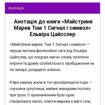
Анотація
Анотація до книги «Майстриня
Марев Том 1 Сигнал і символ»
Ельвіра Цайсслер
«Майстриня марев. Том 1. Сигнал і символ» —
перша частина фентезійної саги від Ельвіра
Цайсслер, що поєднує магію слова, політичні
інтриги та драму особистісного пробудження на
тлі імперії, роздертої війною.
К’яра змалку жила в тіні кронпринцеси Ісіди —
слухняна супутниця, майже невидима постать
при троні. Її призначенням було одне:
створювати ілюзії, плести марева з магії слів,