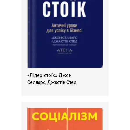
«Лідер-стоїк» Джон
Селларс, Джастін Стед