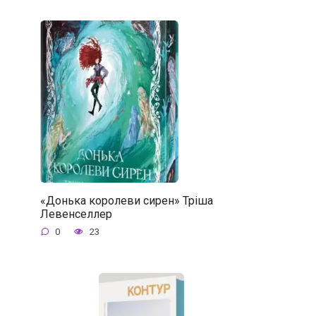
«Донька королеви сирен» Тріша
Левенселлер
0
23