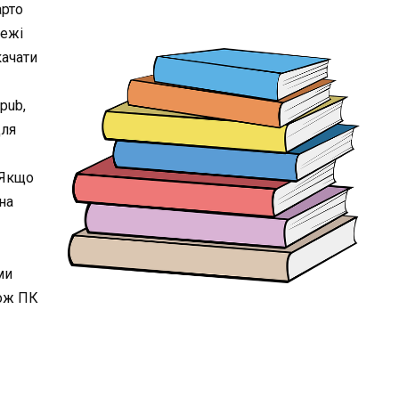
арто
Межі
качати
epub,
для
 Якщо
на
ми
кож ПК