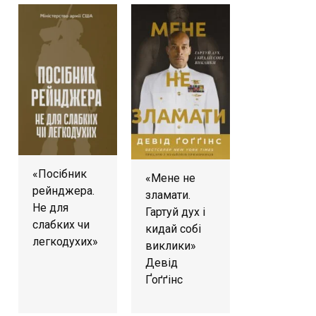
«Посібник
«Мене не
рейнджера.
зламати.
Не для
Гартуй дух і
слабких чи
кидай собі
легкодухих»
виклики»
Девід
Ґоґґінс