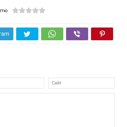
аттю
gram
Сайт