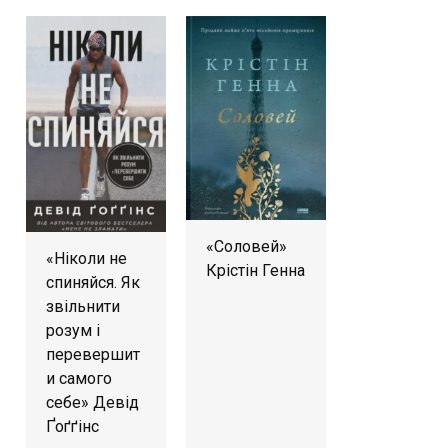
«Соловей»
«Ніколи не
Крістін Генна
спиняйся. Як
звільнити
розум і
перевершит
и самого
себе» Девід
Ґоґґінс