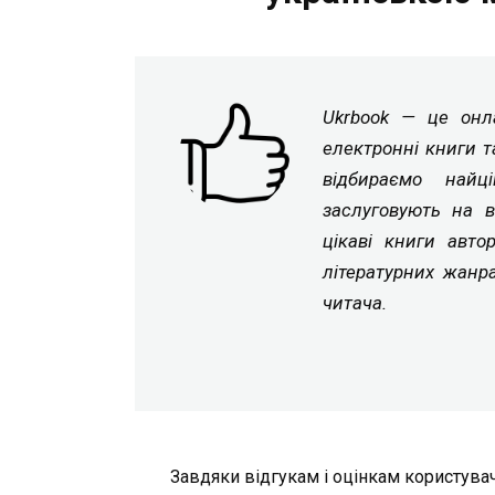
Ukrbook — це онла
електронні книги т
відбираємо найц
заслуговують на в
цікаві книги авто
літературних жанр
читача.
Завдяки відгукам і оцінкам користувач