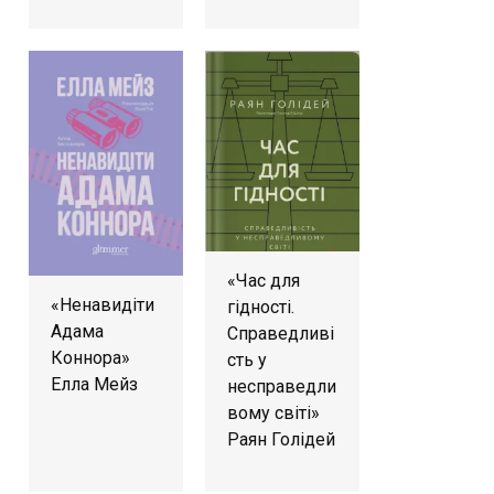
«Час для
«Ненавидіти
гідності.
Адама
Справедливі
Коннора»
сть у
Елла Мейз
несправедли
вому світі»
Раян Голідей