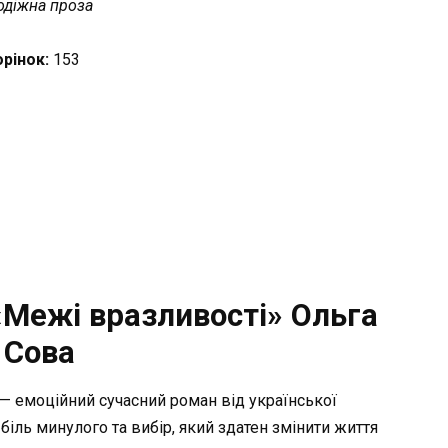
діжна проза
орінок:
153
«Межі вразливості» Ольга
Сова
— емоційний сучасний роман від української
біль минулого та вибір, який здатен змінити життя