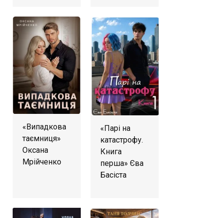
«Випадкова
«Парі на
таємниця»
катастрофу.
Оксана
Книга
Мрійченко
перша» Єва
Басіста