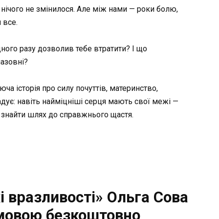
и нічого не змінилося. Але між нами — роки болю,
 все.
ного разу дозволив тебе втратити? І що
назовні?
а історія про силу почуттів, материнство,
адує: навіть найміцніші серця мають свої межі —
 знайти шлях до справжнього щастя.
 вразливості» Ольга Сова
мовою безкоштовно