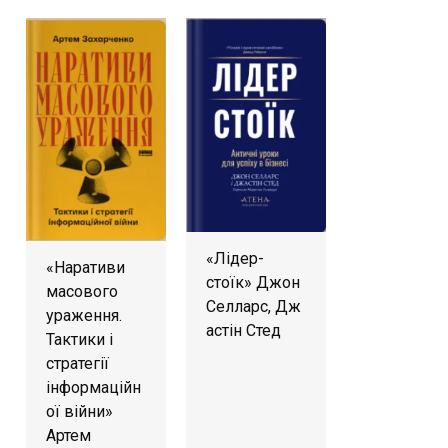
«Лідер-
«Наративи
стоїк» Джон
масового
Селларс, Дж
ураження.
астін Стед
Тактики і
стратегії
інформаційн
ої війни»
Артем