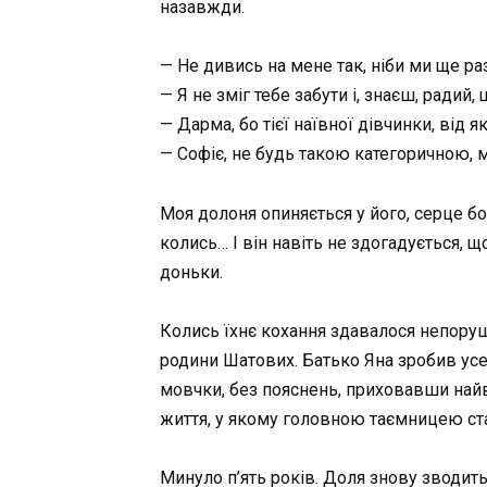
назавжди.
— Не дивись на мене так, ніби ми ще ра
— Я не зміг тебе забути і, знаєш, радий,
— Дарма, бо тієї наївної дівчинки, від я
— Софіє, не будь такою категоричною, м
Моя долоня опиняється у його, серце бо
колись… І він навіть не здогадується, щ
доньки.
Колись їхнє кохання здавалося непору
родини Шатових. Батько Яна зробив усе
мовчки, без пояснень, приховавши найв
життя, у якому головною таємницею ста
Минуло п’ять років. Доля знову зводит