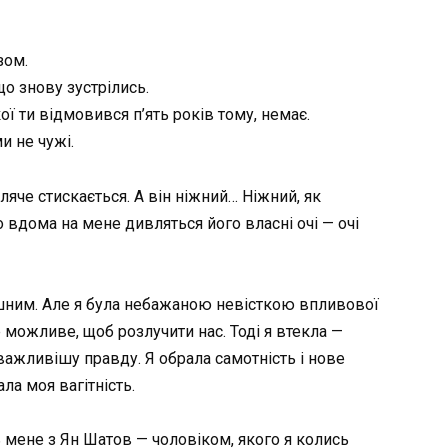
зом.
 що знову зустрілись.
кої ти відмовився п’ять років тому, немає.
и не чужі.
ляче стискається. А він ніжний… Ніжний, як
о вдома на мене дивляться його власні очі — очі
шним. Але я була небажаною невісткою впливової
 можливе, щоб розлучити нас. Тоді я втекла —
ажливішу правду. Я обрала самотність і нове
ла моя вагітність.
ь мене з Ян Шатов — чоловіком, якого я колись