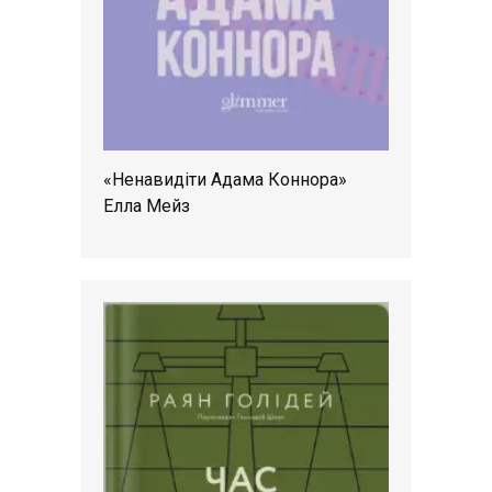
«Ненавидіти Адама Коннора»
Елла Мейз