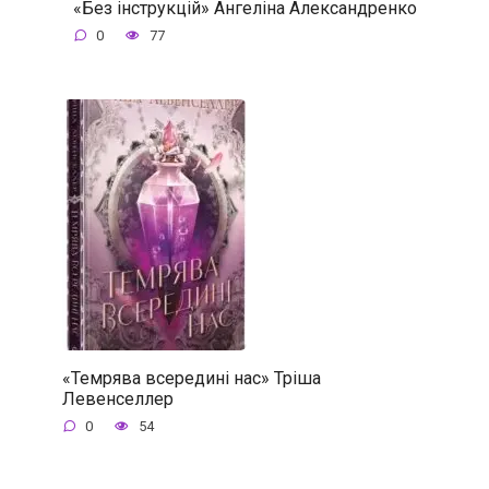
«Без інструкцій» Ангеліна Александренко
0
77
«Темрява всередині нас» Тріша
Левенселлер
0
54