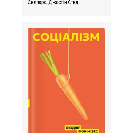
Селларс, Джастін Стед