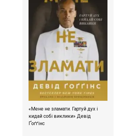
«Мене не зламати. Гартуй дух і
кидай собі виклики» Девід
Ґоґґінс