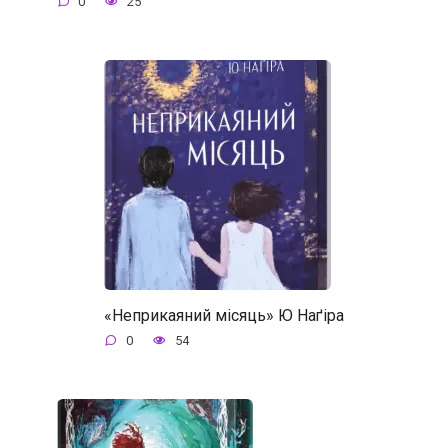
0
25
«Неприкаяний місяць» Ю Наґіра
0
54