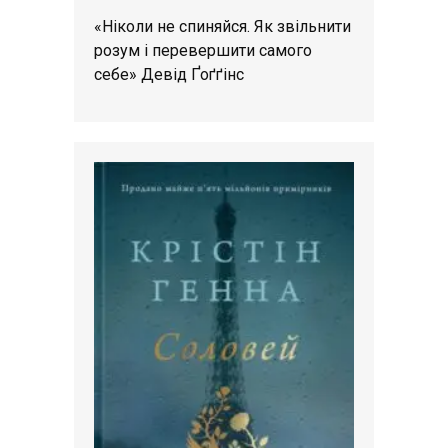
«Ніколи не спиняйся. Як звільнити
розум і перевершити самого
себе» Девід Ґоґґінс