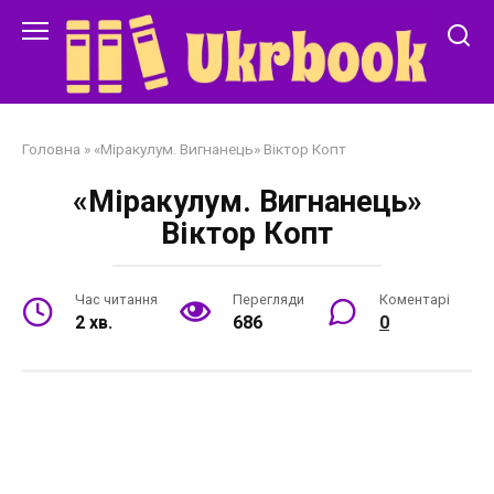
Перейти
до
змісту
Головна
»
«Міракулум. Вигнанець» Віктор Копт
«Міракулум. Вигнанець»
Віктор Копт
Час читання
Перегляди
Коментарі
2 хв.
686
0