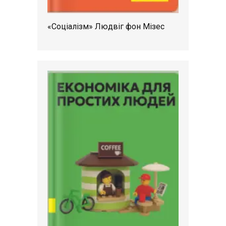
«Соціалізм» Людвіг фон Мізес