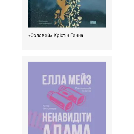
«Соловей» Крістін Генна