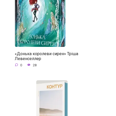
«Донька королеви сирен» Тріша
Левенселлер
0
28