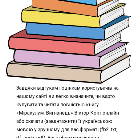
Завдяки відгукам і оцінкам користувачів на
нашому сайті ви легко визначите, чи варто
купувати та читати повністью книгу
«Міракулум. Вигнанець» Віктор Копт онлайн
або скачати (завантажити) її українською
мовою у зручному для вас форматі (fb2, txt,
rtf, epub, pdf). Всі ці формати чудово