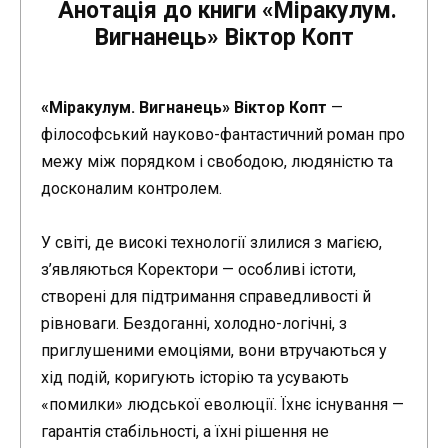
Анотація до книги «Міракулум.
Вигнанець» Віктор Копт
«Міракулум. Вигнанець» Віктор Копт
—
філософський науково-фантастичний роман про
межу між порядком і свободою, людяністю та
досконалим контролем.
У світі, де високі технології злилися з магією,
з’являються Коректори — особливі істоти,
створені для підтримання справедливості й
рівноваги. Бездоганні, холодно-логічні, з
приглушеними емоціями, вони втручаються у
хід подій, коригують історію та усувають
«помилки» людської еволюції. Їхнє існування —
гарантія стабільності, а їхні рішення не