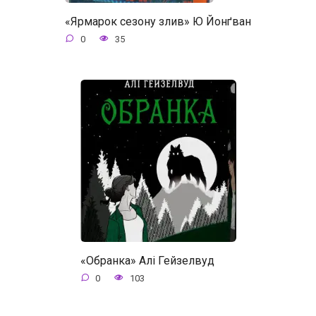
«Ярмарок сезону злив» Ю Йонґван
0
35
«Обранка» Алі Гейзелвуд
0
103