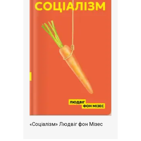
«Соціалізм» Людвіг фон Мізес