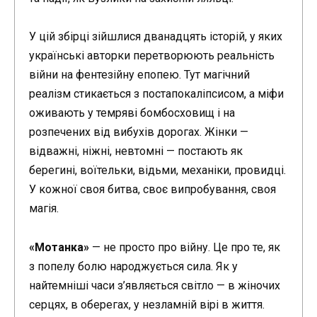
У цій збірці зійшлися дванадцять історій, у яких
українські авторки перетворюють реальність
війни на фентезійну епопею. Тут магічний
реалізм стикається з постапокаліпсисом, а міфи
оживають у темряві бомбосховищ і на
розпечених від вибухів дорогах. Жінки —
відважні, ніжні, невтомні — постають як
берегині, воїтельки, відьми, механіки, провидці.
У кожної своя битва, своє випробування, своя
магія.
«Мотанка»
— не просто про війну. Це про те, як
з попелу болю народжується сила. Як у
найтемніші часи з’являється світло — в жіночих
серцях, в оберегах, у незламній вірі в життя.