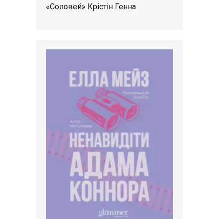
«Соловей» Крістін Генна