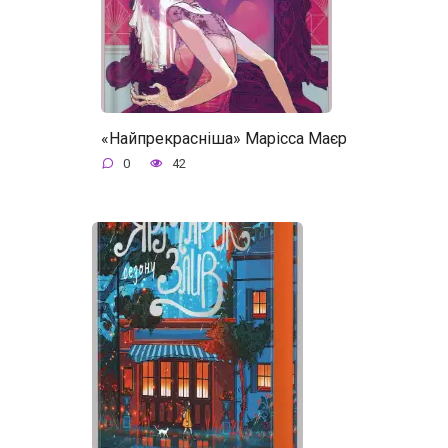
«Найпрекрасніша» Марісса Маєр
0
42