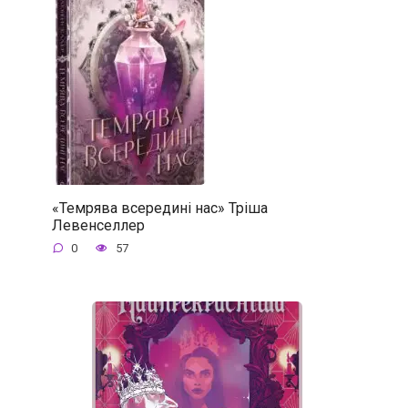
«Темрява всередині нас» Тріша
Левенселлер
0
57