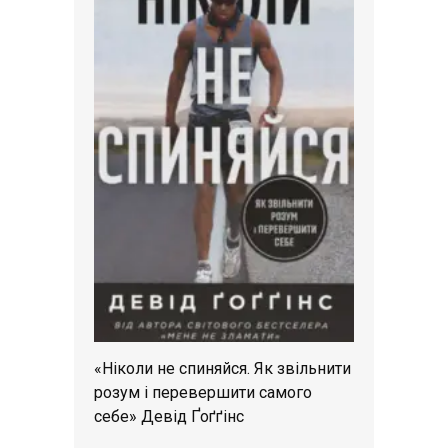
«Ніколи не спиняйся. Як звільнити
розум і перевершити самого
себе» Девід Ґоґґінс