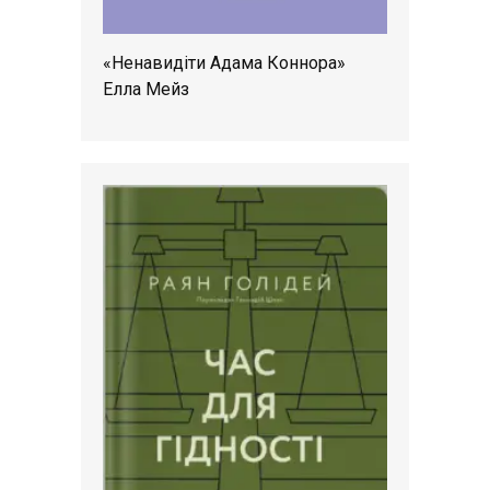
«Ненавидіти Адама Коннора»
Елла Мейз