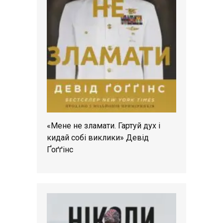
«Мене не зламати. Гартуй дух і
кидай собі виклики» Девід
Ґоґґінс