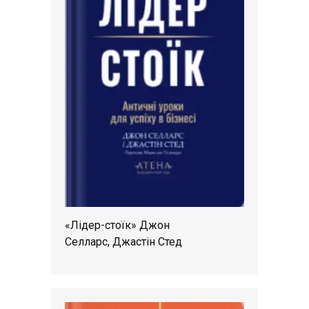
«Лідер-стоїк» Джон
Селларс, Джастін Стед