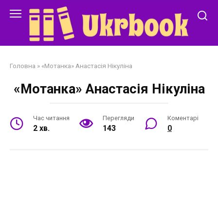
Перейти
до
змісту
Головна
»
«Мотанка» Анастасія Нікуліна
«Мотанка» Анастасія Нікуліна
Час читання
Перегляди
Коментарі
2 хв.
143
0