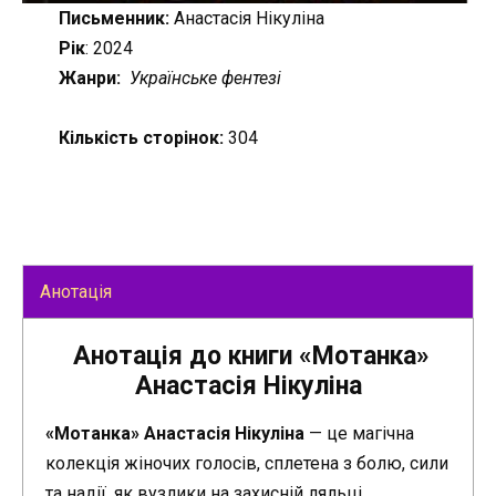
Письменник:
Анастасія Нікуліна
Рік
: 2024
Жанри:
Українське фентезі
Кількість сторінок:
304
Анотація
Анотація до книги «Мотанка»
Анастасія Нікуліна
«Мотанка» Анастасія Нікуліна
— це магічна
колекція жіночих голосів, сплетена з болю, сили
та надії, як вузлики на захисній ляльці.