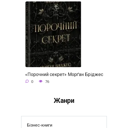
«Порочний секрет» Морґан Бріджес
0
76
Жанри
Бізнес-книги