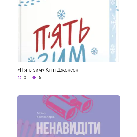
«П’ять зим» Кітті Джонсон
0
5