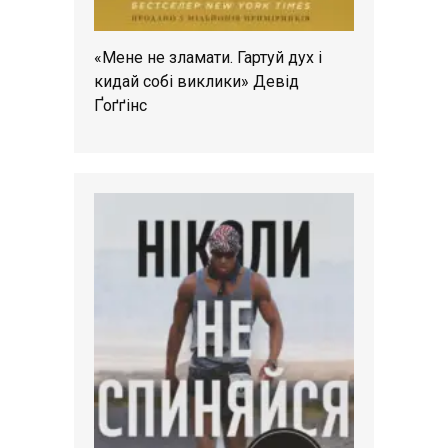
«Мене не зламати. Гартуй дух і
кидай собі виклики» Девід
Ґоґґінс