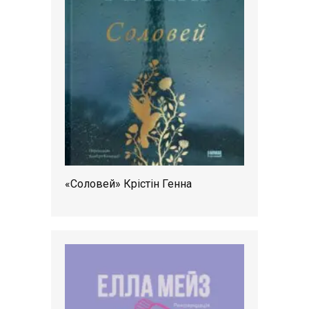
«Соловей» Крістін Генна