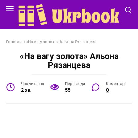
Перейти
до
змісту
Головна
»
«На вагу золота» Альона Рязанцева
«На вагу золота» Альона
Рязанцева
Час читання
Перегляди
Коментарі
2 хв.
55
0