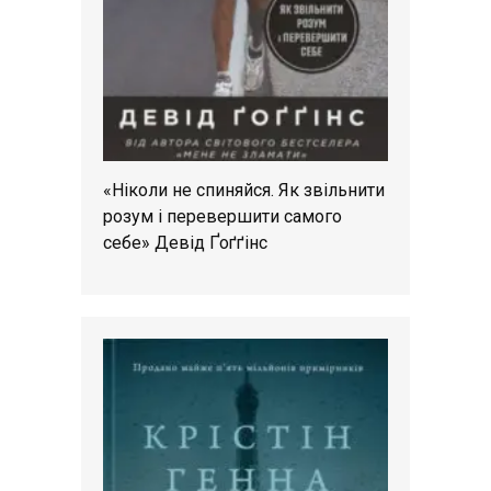
«Ніколи не спиняйся. Як звільнити
розум і перевершити самого
себе» Девід Ґоґґінс