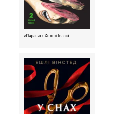
«Паразит» Хітоші Іваакі