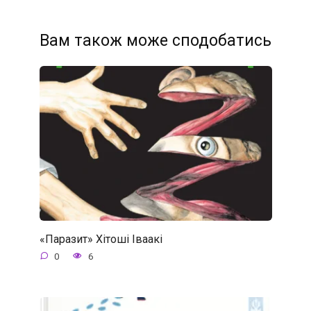
Вам також може сподобатись
«Паразит» Хітоші Іваакі
0
6