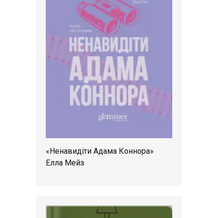
«Ненавидіти Адама Коннора»
Елла Мейз