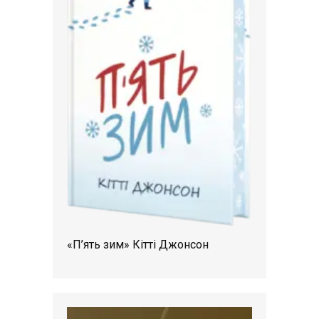
«П’ять зим» Кітті Джонсон