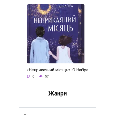
«Неприкаяний місяць» Ю Наґіра
0
57
Жанри