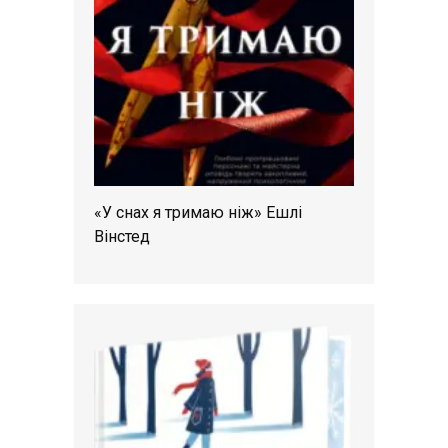
«У снах я тримаю ніж» Ешлі
Вінстед